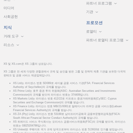
파트너 프로그램
미디어
기관
사회공헌
프로모션
지식
로열티
거래 도구
파트너 로열티 프로그램
리소스
XS 및 XS.com은 XS 그룹의 상표입니다.
XS 그룹은 전 세계 다양한 관할권에서 규제 및 승인을 받은 그룹 및 전략적 제휴 기관을 보유한 다국적
핀테크 및 금융 서비스 제공업체입니다.
XS Ltd는 라이센스 번호 SD089로 세이셸 금융 서비스 기관(FSA: Financial Services
Authority of Seychelles)의 규제를 받습니다.
XS Prime Ltd는 호주 증권 투자 위원회(ASIC: Australian Securities and Investments
Commission)의 규제를 받으며 라이센스 번호는 374409입니다.
XS Markets Ltd는 라이센스 번호 412/22로 키프로스 증권거래위원회(CySEC: Cyprus
Securities and Exchange Commission)의 규제를 받습니다.
XS Finance Ltd는 라이선스 번호 MB/21/0081로 말레이시아 라부안 금융 서비스청(Labuan
Financial Services Authority)의 규제를 받습니다.
XS ZA (Pty) Ltd는 라이선스 번호 53199로 남아프리카공화국 금융부문행위감독청(FSCA:
South African Financial Sector Conduct Authority)의 규제를 받습니다.
XS 트레이드 서비스 주식회사는 모리셔스 금융서비스위원회(FSC)의 규제를 받으며, 라이선스
번호는 GB25204786입니다.
XS United은 쿠웨이트 국가 규제 당국으로부터 라이선스 번호 513918로 인가를 받았습니다.