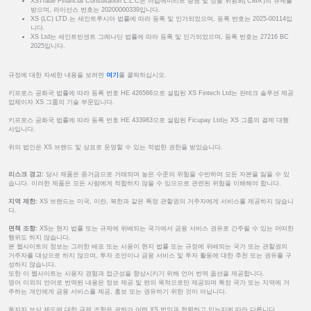
XSTrade Financial Consultation L.L.C는 아랍에미리트 증권 및 상품 위원회('CMA')의 규제를
받으며, 라이선스 번호는 20200000339입니다.
XS (LC) LTD.는 세인트루시아 법률에 따라 등록 및 인가되었으며, 등록 번호는 2025-00114입
니다.
XS Ltd는 세인트빈센트 그레나딘 법률에 따라 등록 및 인가되었으며, 등록 번호는 27216 BC
2025입니다.
규정에 대한 자세한 내용을 보려면
여기
를 클릭하십시오.
키프로스 공화국 법률에 따라 등록 번호 HE 426566으로 설립된 XS Fintech Ltd는 핀테크 솔루션 제공
업체이자 XS 그룹의 기술 부문입니다.
키프로스 공화국 법률에 따라 등록 번호 HE 433983으로 설립된 Ficupay Ltd는 XS 그룹의 결제 대행
사입니다.
위의 법인은 XS 브랜드 및 상표로 운영할 수 있는 적법한 권한을 받았습니다.
리스크 경고:
당사 제품은 증거금으로 거래되며 높은 수준의 위험을 수반하며 모든 자본을 잃을 수 있
습니다. 이러한 제품은 모든 사람에게 적합하지 않을 수 있으므로 관련된 위험을 이해해야 합니다.
지역 제한:
XS 브랜드는 미국, 이란, 북한과 같은 특정 관할권의 거주자에게 서비스를 제공하지 않습니
다.
면책 조항:
XS는 현지 법률 또는 규제에 위배되는 국가에서 금융 서비스 권유로 간주될 수 있는 어떠한
행위도 하지 않습니다.
본 웹사이트의 정보는 그러한 배포 또는 사용이 현지 법률 또는 규정에 위배되는 국가 또는 관할권의
거주자를 대상으로 하지 않으며, 투자 조언이나 금융 서비스 및 투자 활동에 대한 추천 또는 권유를 구
성하지 않습니다.
또한 이 웹사이트는 사용자 경험과 접근성을 향상시키기 위해 언어 번역 옵션을 제공합니다.
영어 이외의 언어로 번역된 내용은 정보 제공 및 편의 목적으로만 제공되며 특정 국가 또는 지역에 거
주하는 개인에게 금융 서비스를 제공, 홍보 또는 권유하기 위한 것이 아닙니다.
투자자 보상 제도에 대한 규제 조항은 귀하가 어떤 XS 법인과 협력하고 있는지에 따라 다릅니다.