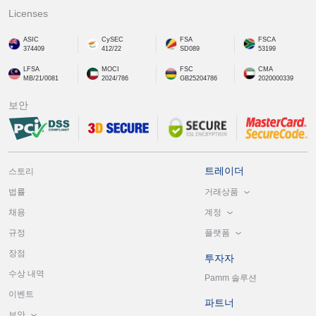
Licenses
ASIC
CySEC
FSA
FSCA
374409
412/22
SD089
53199
LFSA
MOCI
FSC
CMA
MB/21/0081
2024/786
GB25204786
2020000339
보안
트레이더
스토리
거래상품
법률
계정
채용
플랫폼
규정
장점
투자자
수상 내역
Pamm 솔루션
이벤트
파트너
보안