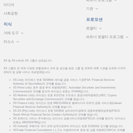
미디어
기관
사회공헌
프로모션
지식
로열티
거래 도구
파트너 로열티 프로그램
리소스
XS 및 XS.com은 XS 그룹의 상표입니다.
XS 그룹은 전 세계 다양한 관할권에서 규제 및 승인을 받은 그룹 및 전략적 제휴 기관을 보유한 다국적
핀테크 및 금융 서비스 제공업체입니다.
XS Ltd는 라이센스 번호 SD089로 세이셸 금융 서비스 기관(FSA: Financial Services
Authority of Seychelles)의 규제를 받습니다.
XS Prime Ltd는 호주 증권 투자 위원회(ASIC: Australian Securities and Investments
Commission)의 규제를 받으며 라이센스 번호는 374409입니다.
XS Markets Ltd는 라이센스 번호 412/22로 키프로스 증권거래위원회(CySEC: Cyprus
Securities and Exchange Commission)의 규제를 받습니다.
XS Finance Ltd는 라이선스 번호 MB/21/0081로 말레이시아 라부안 금융 서비스청(Labuan
Financial Services Authority)의 규제를 받습니다.
XS ZA (Pty) Ltd는 라이선스 번호 53199로 남아프리카공화국 금융부문행위감독청(FSCA:
South African Financial Sector Conduct Authority)의 규제를 받습니다.
XS 트레이드 서비스 주식회사는 모리셔스 금융서비스위원회(FSC)의 규제를 받으며, 라이선스
번호는 GB25204786입니다.
XS United은 쿠웨이트 국가 규제 당국으로부터 라이선스 번호 513918로 인가를 받았습니다.
XSTrade Financial Consultation L.L.C는 아랍에미리트 증권 및 상품 위원회('CMA')의 규제를