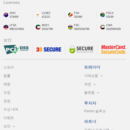
Licenses
ASIC
CySEC
FSA
FSCA
374409
412/22
SD089
53199
LFSA
MOCI
FSC
CMA
MB/21/0081
2024/786
GB25204786
2020000339
보안
트레이더
스토리
거래상품
법률
계정
채용
플랫폼
규정
장점
투자자
수상 내역
Pamm 솔루션
이벤트
파트너
보안
파트너 프로그램