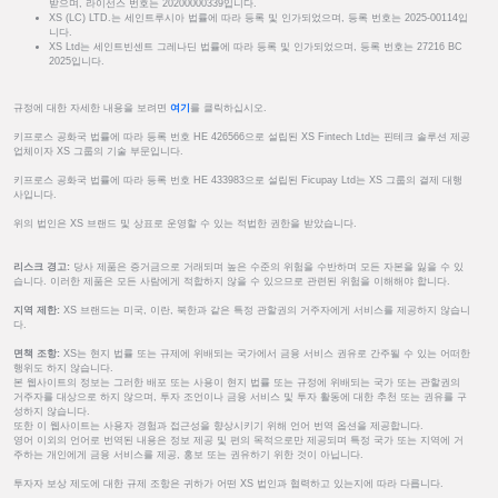
받으며, 라이선스 번호는 20200000339입니다.
XS (LC) LTD.는 세인트루시아 법률에 따라 등록 및 인가되었으며, 등록 번호는 2025-00114입
니다.
XS Ltd는 세인트빈센트 그레나딘 법률에 따라 등록 및 인가되었으며, 등록 번호는 27216 BC
2025입니다.
규정에 대한 자세한 내용을 보려면
여기
를 클릭하십시오.
키프로스 공화국 법률에 따라 등록 번호 HE 426566으로 설립된 XS Fintech Ltd는 핀테크 솔루션 제공
업체이자 XS 그룹의 기술 부문입니다.
키프로스 공화국 법률에 따라 등록 번호 HE 433983으로 설립된 Ficupay Ltd는 XS 그룹의 결제 대행
사입니다.
위의 법인은 XS 브랜드 및 상표로 운영할 수 있는 적법한 권한을 받았습니다.
리스크 경고:
당사 제품은 증거금으로 거래되며 높은 수준의 위험을 수반하며 모든 자본을 잃을 수 있
습니다. 이러한 제품은 모든 사람에게 적합하지 않을 수 있으므로 관련된 위험을 이해해야 합니다.
지역 제한:
XS 브랜드는 미국, 이란, 북한과 같은 특정 관할권의 거주자에게 서비스를 제공하지 않습니
다.
면책 조항:
XS는 현지 법률 또는 규제에 위배되는 국가에서 금융 서비스 권유로 간주될 수 있는 어떠한
행위도 하지 않습니다.
본 웹사이트의 정보는 그러한 배포 또는 사용이 현지 법률 또는 규정에 위배되는 국가 또는 관할권의
거주자를 대상으로 하지 않으며, 투자 조언이나 금융 서비스 및 투자 활동에 대한 추천 또는 권유를 구
성하지 않습니다.
또한 이 웹사이트는 사용자 경험과 접근성을 향상시키기 위해 언어 번역 옵션을 제공합니다.
영어 이외의 언어로 번역된 내용은 정보 제공 및 편의 목적으로만 제공되며 특정 국가 또는 지역에 거
주하는 개인에게 금융 서비스를 제공, 홍보 또는 권유하기 위한 것이 아닙니다.
투자자 보상 제도에 대한 규제 조항은 귀하가 어떤 XS 법인과 협력하고 있는지에 따라 다릅니다.