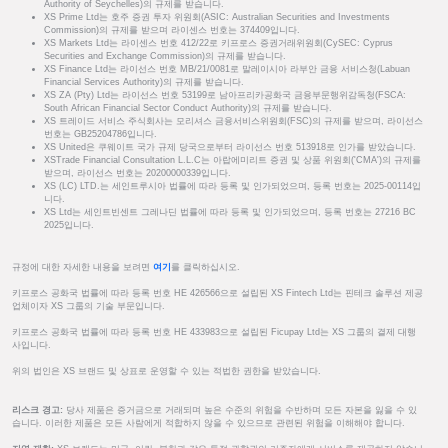
Authority of Seychelles)의 규제를 받습니다.
XS Prime Ltd는 호주 증권 투자 위원회(ASIC: Australian Securities and Investments
Commission)의 규제를 받으며 라이센스 번호는 374409입니다.
XS Markets Ltd는 라이센스 번호 412/22로 키프로스 증권거래위원회(CySEC: Cyprus
Securities and Exchange Commission)의 규제를 받습니다.
XS Finance Ltd는 라이선스 번호 MB/21/0081로 말레이시아 라부안 금융 서비스청(Labuan
Financial Services Authority)의 규제를 받습니다.
XS ZA (Pty) Ltd는 라이선스 번호 53199로 남아프리카공화국 금융부문행위감독청(FSCA:
South African Financial Sector Conduct Authority)의 규제를 받습니다.
XS 트레이드 서비스 주식회사는 모리셔스 금융서비스위원회(FSC)의 규제를 받으며, 라이선스
번호는 GB25204786입니다.
XS United은 쿠웨이트 국가 규제 당국으로부터 라이선스 번호 513918로 인가를 받았습니다.
XSTrade Financial Consultation L.L.C는 아랍에미리트 증권 및 상품 위원회('CMA')의 규제를
받으며, 라이선스 번호는 20200000339입니다.
XS (LC) LTD.는 세인트루시아 법률에 따라 등록 및 인가되었으며, 등록 번호는 2025-00114입
니다.
XS Ltd는 세인트빈센트 그레나딘 법률에 따라 등록 및 인가되었으며, 등록 번호는 27216 BC
2025입니다.
규정에 대한 자세한 내용을 보려면
여기
를 클릭하십시오.
키프로스 공화국 법률에 따라 등록 번호 HE 426566으로 설립된 XS Fintech Ltd는 핀테크 솔루션 제공
업체이자 XS 그룹의 기술 부문입니다.
키프로스 공화국 법률에 따라 등록 번호 HE 433983으로 설립된 Ficupay Ltd는 XS 그룹의 결제 대행
사입니다.
위의 법인은 XS 브랜드 및 상표로 운영할 수 있는 적법한 권한을 받았습니다.
리스크 경고:
당사 제품은 증거금으로 거래되며 높은 수준의 위험을 수반하며 모든 자본을 잃을 수 있
습니다. 이러한 제품은 모든 사람에게 적합하지 않을 수 있으므로 관련된 위험을 이해해야 합니다.