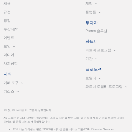
계정
채용
플랫폼
규정
장점
투자자
수상 내역
Pamm 솔루션
이벤트
파트너
보안
파트너 프로그램
미디어
기관
사회공헌
프로모션
지식
로열티
거래 도구
파트너 로열티 프로그램
리소스
XS 및 XS.com은 XS 그룹의 상표입니다.
XS 그룹은 전 세계 다양한 관할권에서 규제 및 승인을 받은 그룹 및 전략적 제휴 기관을 보유한 다국적
핀테크 및 금융 서비스 제공업체입니다.
XS Ltd는 라이센스 번호 SD089로 세이셸 금융 서비스 기관(FSA: Financial Services