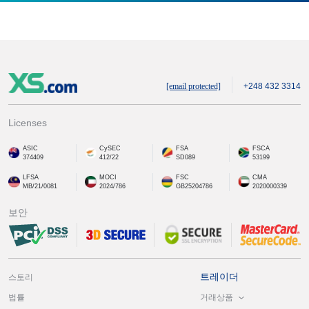
[email protected]
+248 432 3314
Licenses
ASIC
CySEC
FSA
FSCA
374409
412/22
SD089
53199
LFSA
MOCI
FSC
CMA
MB/21/0081
2024/786
GB25204786
2020000339
보안
트레이더
스토리
거래상품
법률