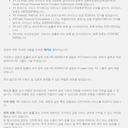
XS ZA (Pty) Ltd는 라이선스 번호 53199로 남아프리카공화국 금융부문행위감독청(FSCA:
South African Financial Sector Conduct Authority)의 규제를 받습니다.
XS 트레이드 서비스 주식회사는 모리셔스 금융서비스위원회(FSC)의 규제를 받으며, 라이선스
번호는 GB25204786입니다.
XS United은 쿠웨이트 국가 규제 당국으로부터 라이선스 번호 513918로 인가를 받았습니다.
XSTrade Financial Consultation L.L.C는 아랍에미리트 증권 및 상품 위원회('CMA')의 규제를
받으며, 라이선스 번호는 20200000339입니다.
XS (LC) LTD.는 세인트루시아 법률에 따라 등록 및 인가되었으며, 등록 번호는 2025-00114입
니다.
XS Ltd는 세인트빈센트 그레나딘 법률에 따라 등록 및 인가되었으며, 등록 번호는 27216 BC
2025입니다.
규정에 대한 자세한 내용을 보려면
여기
를 클릭하십시오.
키프로스 공화국 법률에 따라 등록 번호 HE 426566으로 설립된 XS Fintech Ltd는 핀테크 솔루션 제공
업체이자 XS 그룹의 기술 부문입니다.
키프로스 공화국 법률에 따라 등록 번호 HE 433983으로 설립된 Ficupay Ltd는 XS 그룹의 결제 대행
사입니다.
위의 법인은 XS 브랜드 및 상표로 운영할 수 있는 적법한 권한을 받았습니다.
리스크 경고:
당사 제품은 증거금으로 거래되며 높은 수준의 위험을 수반하며 모든 자본을 잃을 수 있
습니다. 이러한 제품은 모든 사람에게 적합하지 않을 수 있으므로 관련된 위험을 이해해야 합니다.
지역 제한:
XS 브랜드는 미국, 이란, 북한과 같은 특정 관할권의 거주자에게 서비스를 제공하지 않습니
다.
면책 조항:
XS는 현지 법률 또는 규제에 위배되는 국가에서 금융 서비스 권유로 간주될 수 있는 어떠한
행위도 하지 않습니다.
본 웹사이트의 정보는 그러한 배포 또는 사용이 현지 법률 또는 규정에 위배되는 국가 또는 관할권의
거주자를 대상으로 하지 않으며, 투자 조언이나 금융 서비스 및 투자 활동에 대한 추천 또는 권유를 구
성하지 않습니다.