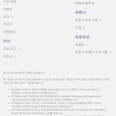
수상 내역
Pamm 솔루션
이벤트
파트너
보안
파트너 프로그램
미디어
기관
사회공헌
프로모션
지식
로열티
거래 도구
파트너 로열티 프로그램
리소스
XS 및 XS.com은 XS 그룹의 상표입니다.
XS 그룹은 전 세계 다양한 관할권에서 규제 및 승인을 받은 그룹 및 전략적 제휴 기관을 보유한 다국적
핀테크 및 금융 서비스 제공업체입니다.
XS Ltd는 라이센스 번호 SD089로 세이셸 금융 서비스 기관(FSA: Financial Services
Authority of Seychelles)의 규제를 받습니다.
XS Prime Ltd는 호주 증권 투자 위원회(ASIC: Australian Securities and Investments
Commission)의 규제를 받으며 라이센스 번호는 374409입니다.
XS Markets Ltd는 라이센스 번호 412/22로 키프로스 증권거래위원회(CySEC: Cyprus
Securities and Exchange Commission)의 규제를 받습니다.
XS Finance Ltd는 라이선스 번호 MB/21/0081로 말레이시아 라부안 금융 서비스청(Labuan
Financial Services Authority)의 규제를 받습니다.