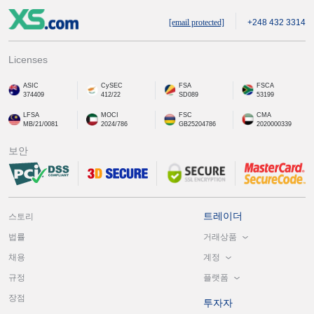
[email protected]
+248 432 3314
Licenses
ASIC
CySEC
FSA
FSCA
374409
412/22
SD089
53199
LFSA
MOCI
FSC
CMA
MB/21/0081
2024/786
GB25204786
2020000339
보안
트레이더
스토리
거래상품
법률
계정
채용
플랫폼
규정
장점
투자자