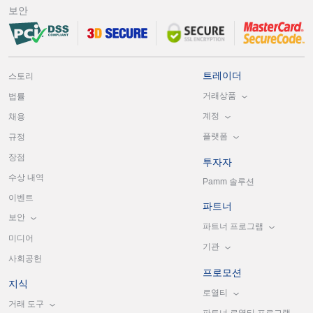
보안
트레이더
스토리
거래상품
법률
계정
채용
플랫폼
규정
장점
투자자
수상 내역
Pamm 솔루션
이벤트
파트너
보안
파트너 프로그램
미디어
기관
사회공헌
프로모션
지식
로열티
거래 도구