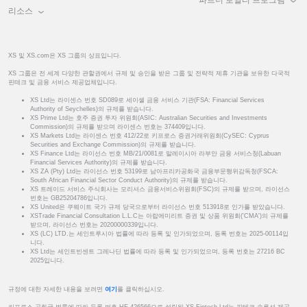
파트너 로열티 프로그램
리소스
XS 및 XS.com은 XS 그룹의 상표입니다.
XS 그룹은 전 세계 다양한 관할권에서 규제 및 승인을 받은 그룹 및 전략적 제휴 기관을 보유한 다국적
핀테크 및 금융 서비스 제공업체입니다.
XS Ltd는 라이센스 번호 SD089로 세이셸 금융 서비스 기관(FSA: Financial Services
Authority of Seychelles)의 규제를 받습니다.
XS Prime Ltd는 호주 증권 투자 위원회(ASIC: Australian Securities and Investments
Commission)의 규제를 받으며 라이센스 번호는 374409입니다.
XS Markets Ltd는 라이센스 번호 412/22로 키프로스 증권거래위원회(CySEC: Cyprus
Securities and Exchange Commission)의 규제를 받습니다.
XS Finance Ltd는 라이선스 번호 MB/21/0081로 말레이시아 라부안 금융 서비스청(Labuan
Financial Services Authority)의 규제를 받습니다.
XS ZA (Pty) Ltd는 라이선스 번호 53199로 남아프리카공화국 금융부문행위감독청(FSCA:
South African Financial Sector Conduct Authority)의 규제를 받습니다.
XS 트레이드 서비스 주식회사는 모리셔스 금융서비스위원회(FSC)의 규제를 받으며, 라이선스
번호는 GB25204786입니다.
XS United은 쿠웨이트 국가 규제 당국으로부터 라이선스 번호 513918로 인가를 받았습니다.
XSTrade Financial Consultation L.L.C는 아랍에미리트 증권 및 상품 위원회('CMA')의 규제를
받으며, 라이선스 번호는 20200000339입니다.
XS (LC) LTD.는 세인트루시아 법률에 따라 등록 및 인가되었으며, 등록 번호는 2025-00114입
니다.
XS Ltd는 세인트빈센트 그레나딘 법률에 따라 등록 및 인가되었으며, 등록 번호는 27216 BC
2025입니다.
규정에 대한 자세한 내용을 보려면
여기
를 클릭하십시오.
키프로스 공화국 법률에 따라 등록 번호 HE 426566으로 설립된 XS Fintech Ltd는 핀테크 솔루션 제공