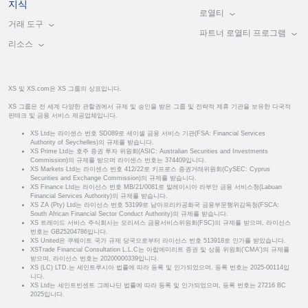
지식
로열티
거래 도구
파트너 로열티 프로그램
리소스
XS 및 XS.com은 XS 그룹의 상표입니다.
XS 그룹은 전 세계 다양한 관할권에서 규제 및 승인을 받은 그룹 및 전략적 제휴 기관을 보유한 다국적
핀테크 및 금융 서비스 제공업체입니다.
XS Ltd는 라이센스 번호 SD089로 세이셸 금융 서비스 기관(FSA: Financial Services
Authority of Seychelles)의 규제를 받습니다.
XS Prime Ltd는 호주 증권 투자 위원회(ASIC: Australian Securities and Investments
Commission)의 규제를 받으며 라이센스 번호는 374409입니다.
XS Markets Ltd는 라이센스 번호 412/22로 키프로스 증권거래위원회(CySEC: Cyprus
Securities and Exchange Commission)의 규제를 받습니다.
XS Finance Ltd는 라이선스 번호 MB/21/0081로 말레이시아 라부안 금융 서비스청(Labuan
Financial Services Authority)의 규제를 받습니다.
XS ZA (Pty) Ltd는 라이선스 번호 53199로 남아프리카공화국 금융부문행위감독청(FSCA:
South African Financial Sector Conduct Authority)의 규제를 받습니다.
XS 트레이드 서비스 주식회사는 모리셔스 금융서비스위원회(FSC)의 규제를 받으며, 라이선스
번호는 GB25204786입니다.
XS United은 쿠웨이트 국가 규제 당국으로부터 라이선스 번호 513918로 인가를 받았습니다.
XSTrade Financial Consultation L.L.C는 아랍에미리트 증권 및 상품 위원회('CMA')의 규제를
받으며, 라이선스 번호는 20200000339입니다.
XS (LC) LTD.는 세인트루시아 법률에 따라 등록 및 인가되었으며, 등록 번호는 2025-00114입
니다.
XS Ltd는 세인트빈센트 그레나딘 법률에 따라 등록 및 인가되었으며, 등록 번호는 27216 BC
2025입니다.