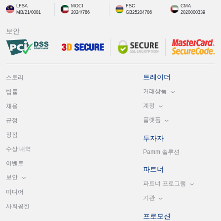
LFSA
MOCI
FSC
CMA
MB/21/0081
2024/786
GB25204786
2020000339
보안
트레이더
스토리
거래상품
법률
계정
채용
플랫폼
규정
장점
투자자
수상 내역
Pamm 솔루션
이벤트
파트너
보안
파트너 프로그램
미디어
기관
사회공헌
프로모션