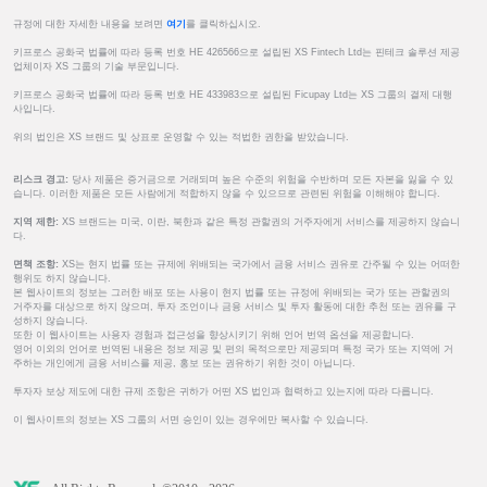
규정에 대한 자세한 내용을 보려면
여기
를 클릭하십시오.
키프로스 공화국 법률에 따라 등록 번호 HE 426566으로 설립된 XS Fintech Ltd는 핀테크 솔루션 제공
업체이자 XS 그룹의 기술 부문입니다.
키프로스 공화국 법률에 따라 등록 번호 HE 433983으로 설립된 Ficupay Ltd는 XS 그룹의 결제 대행
사입니다.
위의 법인은 XS 브랜드 및 상표로 운영할 수 있는 적법한 권한을 받았습니다.
리스크 경고:
당사 제품은 증거금으로 거래되며 높은 수준의 위험을 수반하며 모든 자본을 잃을 수 있
습니다. 이러한 제품은 모든 사람에게 적합하지 않을 수 있으므로 관련된 위험을 이해해야 합니다.
지역 제한:
XS 브랜드는 미국, 이란, 북한과 같은 특정 관할권의 거주자에게 서비스를 제공하지 않습니
다.
면책 조항:
XS는 현지 법률 또는 규제에 위배되는 국가에서 금융 서비스 권유로 간주될 수 있는 어떠한
행위도 하지 않습니다.
본 웹사이트의 정보는 그러한 배포 또는 사용이 현지 법률 또는 규정에 위배되는 국가 또는 관할권의
거주자를 대상으로 하지 않으며, 투자 조언이나 금융 서비스 및 투자 활동에 대한 추천 또는 권유를 구
성하지 않습니다.
또한 이 웹사이트는 사용자 경험과 접근성을 향상시키기 위해 언어 번역 옵션을 제공합니다.
영어 이외의 언어로 번역된 내용은 정보 제공 및 편의 목적으로만 제공되며 특정 국가 또는 지역에 거
주하는 개인에게 금융 서비스를 제공, 홍보 또는 권유하기 위한 것이 아닙니다.
투자자 보상 제도에 대한 규제 조항은 귀하가 어떤 XS 법인과 협력하고 있는지에 따라 다릅니다.
이 웹사이트의 정보는 XS 그룹의 서면 승인이 있는 경우에만 복사할 수 있습니다.