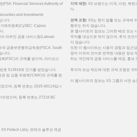
inancial Services Authority of
지역 제한:
XS 브랜드는 미국, 이란, 북
다.
urities and Investments
9입니다.
면책 조항:
XS는 현지 법률 또는 규제에 
권거래위원회(CySEC: Cyprus
행위도 하지 않습니다.
니다.
본 웹사이트의 정보는 그러한 배포 또는 
레이시아 라부안 금융 서비스청(Labuan
주자를 대상으로 하지 않으며, 투자 조언이
지 않습니다.
공화국 금융부문행위감독청(FSCA: South
또한 이 웹사이트는 사용자 경험과 접근성
 받습니다.
영어 이외의 언어로 번역된 내용은 정보 
(FSC)의 규제를 받으며, 라이선스
하는 개인에게 금융 서비스를 제공, 홍보 
번호 513918로 인가를 받았습니다.
투자자 보상 제도에 대한 규제 조항은 귀하
미리트 증권 및 상품 위원회('CMA')의 규제를 받
이 웹사이트의 정보는 XS 그룹의 서면 승
되었으며, 등록 번호는 2025-00114입니
되었으며, 등록 번호는 27216 BC
 Fintech Ltd는 핀테크 솔루션 제공