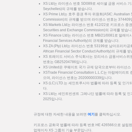
XS Ltd는 라이센스 번호 SD089로 세이셸 금융 서비스 기관(FSA: F
Seychelles)의 규제를 받습니다.
XS Prime Ltd는 호주 증권 투자 위원회(ASIC: Australian Sec
Commission)의 규제를 받으며 라이센스 번호는 37440
XS Markets Ltd는 라이센스 번호 412/22로 키프로스 증
Securities and Exchange Commission)의 규제를 받습
XS Finance Ltd는 라이선스 번호 MB/21/0081로 말
Financial Services Authority)의 규제를 받습니다.
XS ZA (Pty) Ltd는 라이선스 번호 53199로 남아프리카
African Financial Sector Conduct Authority)의 규제를
XS 트레이드 서비스 주식회사는 모리셔스 금융서비스위원회
번호는 GB25204786입니다.
XS United은 쿠웨이트 국가 규제 당국으로부터 라이선스 
XSTrade Financial Consultation L.L.C는 아랍에
으며, 라이선스 번호는 20200000339입니다.
XS (LC) LTD.는 세인트루시아 법률에 따라 등록 및 인가
다.
XS Ltd는 세인트빈센트 그레나딘 법률에 따라 등록 및 인가
2025입니다.
규정에 대한 자세한 내용을 보려면
여기
를 클릭하십시오.
키프로스 공화국 법률에 따라 등록 번호 HE 426566으로 설립된 XS
업체이자 XS 그룹의 기술 부문입니다.