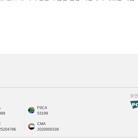
보
A
FSCA
089
53199
C
CMA
25204786
2020000339