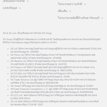
เครื่องมือการเทรด
โปรแกรมความภักดี
แหล่งข้อมูล
เพิ่มเติม
โปรแกรมรอยัลตี้สำหรับพาร์ทเนอร์
XS & XS.com เป็นเครื่องหมายการค้าของ XS Group
XS Group เป็นผู้ให้บริการฟินเทคและการเงินข้ามชาติ โดยมีกลุ่มองค์กรและหน่วยงานพาร์ทเนอร์เชิงกลยุทธ์
ที่ได้รับการควบคุมและอนุญาตในเขตประเทศต่างๆ ทั่วโลก
XS Ltd ได้รับการควบคุมโดยสำนักงานกำกับดูแลผู้ให้บริการทางการเงินประเทศเซเชลส์ (FSA) ด้วย
หมายเลขใบอนุญาต: (SD089)
XS Prime Ltd ได้รับการควบคุมโดยคณะกรรมการกำกับหลักทรัพย์และการลงทุนของประเทศ
ออสเตรเลีย (ASIC) ด้วยหมายเลขใบอนุญาต: (374409)
XS Markets Ltd ได้รับการควบคุมโดยคณะกรรมการกำกับหลักทรัพย์และตลาดหลักทรัพย์แห่ง
ประเทศไซปรัส (CySEC) ด้วยหมายเลขใบอนุญาต: (412/22)
XS Finance Ltd ได้รับการควบคุมโดยสำนักงานกำกับดูแลผู้ให้บริการทางการจากเงินลาบวน
(LFSA) ในประเทศมาเลเซีย ด้วยหมายเลขใบอนุญาต: MB/21/0081
XS ZA (Pty) Ltd ได้รับการควบคุมโดยสำนักงานกำกับดูแลการดำเนินงานของสถาบันการเงิน
(FSCA) ในแอฟริกาใต้ (FSCA) ด้วยหมายเลขใบอนุญาต: 53199
XS Trade Services Ltd อยู่ภายใต้การกำกับดูแลของ คณะกรรมาธิการบริการทางการเงินแห่ง
มอริเชียส (FSC) หมายเลขใบอนุญาต GB25204786
XS United ได้รับอนุญาตจากหน่วยงานกำกับดูแลของรัฐคูเวต หมายเลขใบอนุญาต 513918
XSTrade Financial Consultation L.L.C อยู่ภายใต้การกำกับดูแลของ สำนักงานกำกับหลักทรัพย์
และสินค้าโภคภัณฑ์แห่งสหรัฐอาหรับเอมิเรตส์ (CMA) หมายเลขใบอนุญาต 20200000339
XS (LC) Ltd. จดทะเบียนและได้รับใบอนุญาตภายใต้กฎหมายของประเทศเซนต์ลูเซีย หมายเลข
ทะเบียน 2025-00114
XS Ltd จดทะเบียนและได้รับใบอนุญาตภายใต้กฎหมายของประเทศเซนต์วินเซนต์และเกรนาดีนส์
หมายเลขทะเบียน 27216 BC 2025