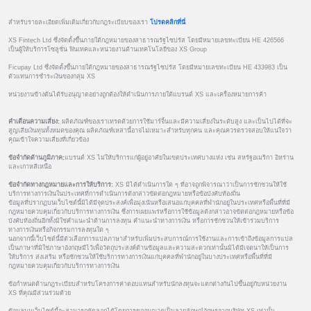
สำหรับรายละเอียดเพิ่มเติมเกี่ยวกับกฎระเบียบของเรา
โปรดคลิกที่นี่
XS Fintech Ltd ซึ่งจัดตั้งขึ้นภายใต้กฎหมายของสาธารณรัฐไซปรัส โดยมีหมายเลขทะเบียน HE 426566
เป็นผู้ให้บริการโซลูชั่น ฟินเทคและหน่วยงานด้านเทคโนโลยีของ XS Group
Ficupay Ltd ซึ่งจัดตั้งขึ้นภายใต้กฎหมายของสาธารณรัฐไซปรัส โดยมีหมายเลขทะเบียน HE 433983 เป็น
ตัวแทนการชำระเงินของกลุ่ม XS
หน่วยงานข้างต้นได้รับอนุญาตอย่างถูกต้องให้ดำเนินการภายใต้แบรนด์ XS และเครื่องหมายการค้า
คำเตือนความเสี่ยง:
ผลิตภัณฑ์ของเราเทรดด้วยการใช้มาร์จิ้นและมีความเสี่ยงในระดับสูง และเป็นไปได้ที่จะ
สูญเสียเงินทุนทั้งหมดของคุณ ผลิตภัณฑ์เหล่านี้อาจไม่เหมาะสำหรับทุกคน และคุณควรตรวจสอบให้แน่ใจว่า
คุณเข้าใจความเสี่ยงที่เกี่ยวข้อง
ข้อจำกัดด้านภูมิภาค:
แบรนด์ XS ไม่ให้บริการแก่ผู้อยู่อาศัยในเขตประเทศบางแห่ง เช่น สหรัฐอเมริกา อิหร่าน
และเกาหลีเหนือ
ข้อจำกัดทางกฎหมายและการให้บริการ:
XS มิได้ดำเนินการใด ๆ ที่อาจถูกพิจารณาว่าเป็นการชักชวนให้ใช้
บริการทางการเงินในประเทศที่การดำเนินการดังกล่าวขัดต่อกฎหมายหรือข้อบังคับท้องถิ่น
ข้อมูลที่ปรากฏบนเว็บไซต์นี้มิได้มีจุดประสงค์เพื่อมุ่งเน้นหรือเสนอแก่บุคคลที่พำนักอยู่ในประเทศหรือพื้นที่ที่มี
กฎหมายควบคุมเกี่ยวกับบริการทางการเงิน ซึ่งการเผยแพร่หรือการใช้ข้อมูลดังกล่าวอาจขัดต่อกฎหมายหรือข้อ
บังคับท้องถิ่นอีกทั้งมิใช่คำแนะนำด้านการลงทุน คำแนะนำทางการเงิน หรือการชักชวนให้เข้าร่วมบริการ
ทางการเงินหรือกิจกรรมการลงทุนใด ๆ
นอกจากนี้เว็บไซต์นี้มีตัวเลือกการแปลภาษาสำหรับเพิ่มประสบการณ์การใช้งานและการเข้าถึงข้อมูลการแปล
เป็นภาษาที่มิใช่ภาษาอังกฤษมีไว้เพื่อวัตถุประสงค์ด้านข้อมูลและความสะดวกเท่านั้นมิได้มีเจตนาให้เป็นการ
ให้บริการ ส่งเสริม หรือชักชวนให้ใช้บริการทางการเงินแก่บุคคลที่พำนักอยู่ในบางประเทศหรือพื้นที่ที่มี
กฎหมายควบคุมเกี่ยวกับบริการทางการเงิน
ข้อกำหนดด้านกฎระเบียบสำหรับโครงการค่าตอบแทนสำหรับนักลงทุนจะแตกต่างกันไปขึ้นอยู่กับหน่วยงาน
XS ที่คุณมีส่วนร่วมด้วย