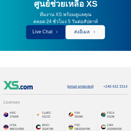
ศูนย์ช่วยเหลือ XS
ทีมงาน XS พร้อมดูแลคุณ
ตลอด 24 ชั่วโมง 5 วันต่อสัปดาห์
Live Chat
ส่งอีเมล
[email protected]
+248 432 3314
Licenses
ASIC
CySEC
FSA
FSCA
374409
412/22
SD089
53199
LFSA
MOCI
FSC
CMA
MB/21/0081
2024/786
GB25204786
2020000339