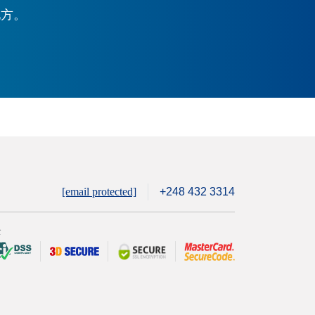
地方。
[email protected]
+248 432 3314
全