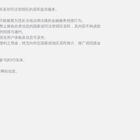
等某些司法管辖区的居民提供服务。
事可能被视为违反当地法律法规的金融服务招揽行为。
禁止接收此类信息的国家或司法管辖区居民，其内容不构成投
的招揽与邀约。
优化用户体验及信息可及性。
便利之用途，绝无向特定国家或地区居民推介、推广或招揽金
参与的XS实体。
本网站信息。