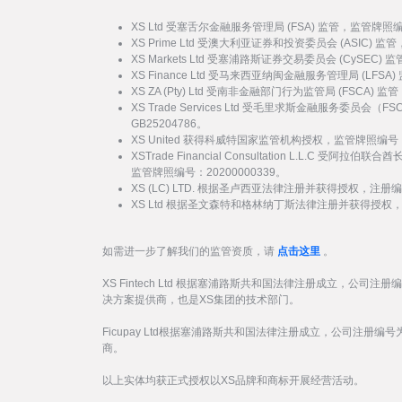
XS Ltd 受塞舌尔金融服务管理局 (FSA) 监管，监管牌照
XS Prime Ltd 受澳大利亚证券和投资委员会 (ASIC) 
XS Markets Ltd 受塞浦路斯证券交易委员会 (CySEC)
XS Finance Ltd 受马来西亚纳闽金融服务管理局 (LFSA
XS ZA (Pty) Ltd 受南非金融部门行为监管局 (FSCA)
XS Trade Services Ltd 受毛里求斯金融服务委员
GB25204786。
XS United 获得科威特国家监管机构授权，监管牌照编号：
XSTrade Financial Consultation L.L.C 
监管牌照编号：20200000339。
XS (LC) LTD. 根据圣卢西亚法律注册并获得授权，注册编号
XS Ltd 根据圣文森特和格林纳丁斯法律注册并获得授权，注册
如需进一步了解我们的监管资质，请
点击这里
。
XS Fintech Ltd 根据塞浦路斯共和国法律注册成立，公司注册
决方案提供商，也是XS集团的技术部门。
Ficupay Ltd根据塞浦路斯共和国法律注册成立，公司注册编号为
商。
以上实体均获正式授权以XS品牌和商标开展经营活动。