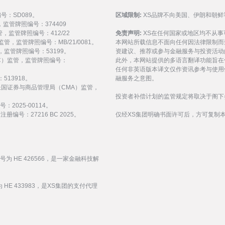
编号：SD089。
区域限制:
XS品牌不向美国、伊朗和朝鲜
监管，监管牌照编号：374409
 监管，监管牌照编号：412/22
免责声明:
XS在任何国家或地区均不从
) 监管，监管牌照编号：MB/21/0081。
本网站所载信息不面向任何因法律限制而
 监管，监管牌照编号：53199。
资建议、推荐或参与金融服务与投资活动
会（FSC）监管，监管牌照编号：
此外，本网站提供的多语言翻译功能旨在
任何非英语版本译文仅作资讯参考与使用
513918。
融服务之意图。
受阿拉伯联合酋长国证券与商品管理局（CMA）监管，
投资者补偿计划的监管规定将取决于阁下
：2025-00114。
编号：27216 BC 2025。
仅经XS集团明确书面许可后，方可复制
编号为 HE 426566，是一家金融科技解
 HE 433983，是XS集团的支付代理