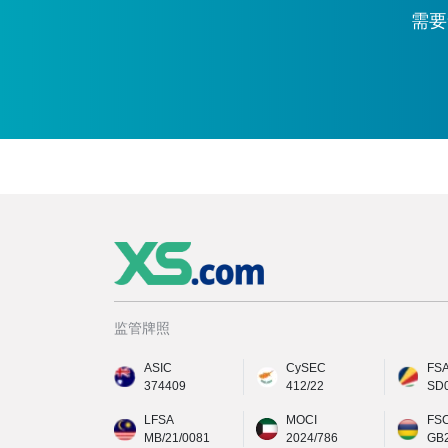
需要
监管牌照
ASIC
CySEC
FS
374409
412/22
SD
LFSA
MOCI
FS
MB/21/0081
2024/786
GB