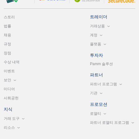
트레이더
스토리
거래상품
법률
계정
채용
플랫폼
규정
장점
투자자
수상 내역
Pamm 솔루션
이벤트
파트너
보안
파트너 프로그램
미디어
기관
사회공헌
프로모션
지식
로열티
거래 도구
파트너 로열티 프로그램
리소스