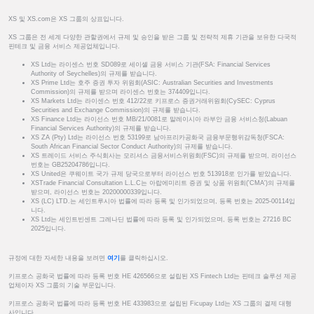
XS 및 XS.com은 XS 그룹의 상표입니다.
XS 그룹은 전 세계 다양한 관할권에서 규제 및 승인을 받은 그룹 및 전략적 제휴 기관을 보유한 다국적
핀테크 및 금융 서비스 제공업체입니다.
XS Ltd는 라이센스 번호 SD089로 세이셸 금융 서비스 기관(FSA: Financial Services
Authority of Seychelles)의 규제를 받습니다.
XS Prime Ltd는 호주 증권 투자 위원회(ASIC: Australian Securities and Investments
Commission)의 규제를 받으며 라이센스 번호는 374409입니다.
XS Markets Ltd는 라이센스 번호 412/22로 키프로스 증권거래위원회(CySEC: Cyprus
Securities and Exchange Commission)의 규제를 받습니다.
XS Finance Ltd는 라이선스 번호 MB/21/0081로 말레이시아 라부안 금융 서비스청(Labuan
Financial Services Authority)의 규제를 받습니다.
XS ZA (Pty) Ltd는 라이선스 번호 53199로 남아프리카공화국 금융부문행위감독청(FSCA:
South African Financial Sector Conduct Authority)의 규제를 받습니다.
XS 트레이드 서비스 주식회사는 모리셔스 금융서비스위원회(FSC)의 규제를 받으며, 라이선스
번호는 GB25204786입니다.
XS United은 쿠웨이트 국가 규제 당국으로부터 라이선스 번호 513918로 인가를 받았습니다.
XSTrade Financial Consultation L.L.C는 아랍에미리트 증권 및 상품 위원회('CMA')의 규제를
받으며, 라이선스 번호는 20200000339입니다.
XS (LC) LTD.는 세인트루시아 법률에 따라 등록 및 인가되었으며, 등록 번호는 2025-00114입
니다.
XS Ltd는 세인트빈센트 그레나딘 법률에 따라 등록 및 인가되었으며, 등록 번호는 27216 BC
2025입니다.
규정에 대한 자세한 내용을 보려면
여기
를 클릭하십시오.
키프로스 공화국 법률에 따라 등록 번호 HE 426566으로 설립된 XS Fintech Ltd는 핀테크 솔루션 제공
업체이자 XS 그룹의 기술 부문입니다.
키프로스 공화국 법률에 따라 등록 번호 HE 433983으로 설립된 Ficupay Ltd는 XS 그룹의 결제 대행
사입니다.