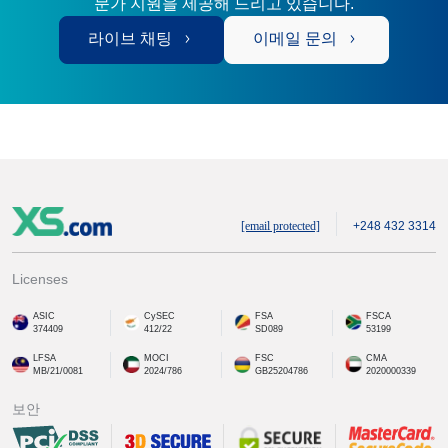
문가 지원을 제공해 드리고 있습니다.
라이브 채팅
이메일 문의
[email protected]
+248 432 3314
Licenses
ASIC
CySEC
FSA
FSCA
374409
412/22
SD089
53199
LFSA
MOCI
FSC
CMA
MB/21/0081
2024/786
GB25204786
2020000339
보안