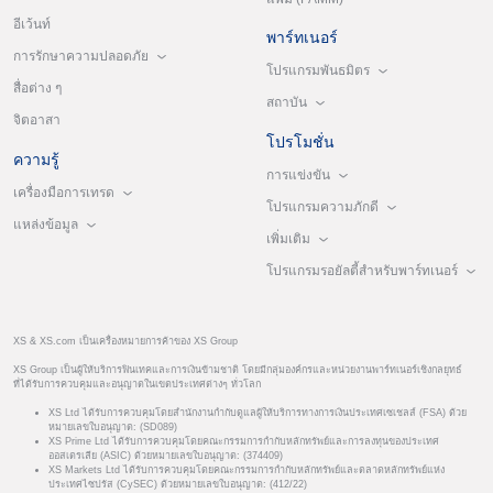
อีเว้นท์
พาร์ทเนอร์
การรักษาความปลอดภัย
โปรแกรมพันธมิตร
สื่อต่าง ๆ
สถาบัน
จิตอาสา
โปรโมชั่น
ความรู้
การแข่งขัน
เครื่องมือการเทรด
โปรแกรมความภักดี
แหล่งข้อมูล
เพิ่มเติม
โปรแกรมรอยัลตี้สำหรับพาร์ทเนอร์
XS & XS.com เป็นเครื่องหมายการค้าของ XS Group
XS Group เป็นผู้ให้บริการฟินเทคและการเงินข้ามชาติ โดยมีกลุ่มองค์กรและหน่วยงานพาร์ทเนอร์เชิงกลยุทธ์
ที่ได้รับการควบคุมและอนุญาตในเขตประเทศต่างๆ ทั่วโลก
XS Ltd ได้รับการควบคุมโดยสำนักงานกำกับดูแลผู้ให้บริการทางการเงินประเทศเซเชลส์ (FSA) ด้วย
หมายเลขใบอนุญาต: (SD089)
XS Prime Ltd ได้รับการควบคุมโดยคณะกรรมการกำกับหลักทรัพย์และการลงทุนของประเทศ
ออสเตรเลีย (ASIC) ด้วยหมายเลขใบอนุญาต: (374409)
XS Markets Ltd ได้รับการควบคุมโดยคณะกรรมการกำกับหลักทรัพย์และตลาดหลักทรัพย์แห่ง
ประเทศไซปรัส (CySEC) ด้วยหมายเลขใบอนุญาต: (412/22)