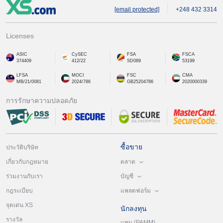
[email protected]
+248 432 3314
Licenses
ASIC
CySEC
FSA
FSCA
374409
412/22
SD089
53199
LFSA
MOCI
FSC
CMA
MB/21/0081
2024/786
GB25204786
2020000339
การรักษาความปลอดภัย
ซื้อขาย
ประวัติบริษัท
ตลาด
เกี่ยวกับกฎหมาย
บัญชี
ร่วมงานกับเรา
แพลตฟอร์ม
กฎระเบียบ
จุดเด่น XS
นักลงทุน
รางวัล
แพม (PAMM)