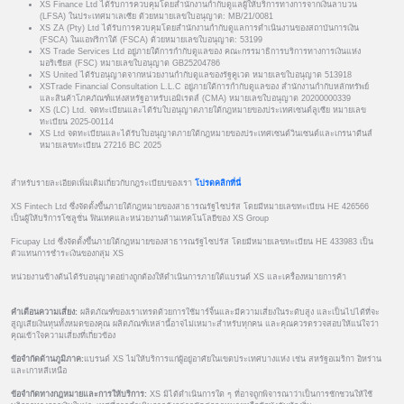
XS Finance Ltd ได้รับการควบคุมโดยสำนักงานกำกับดูแลผู้ให้บริการทางการจากเงินลาบวน
(LFSA) ในประเทศมาเลเซีย ด้วยหมายเลขใบอนุญาต: MB/21/0081
XS ZA (Pty) Ltd ได้รับการควบคุมโดยสำนักงานกำกับดูแลการดำเนินงานของสถาบันการเงิน
(FSCA) ในแอฟริกาใต้ (FSCA) ด้วยหมายเลขใบอนุญาต: 53199
XS Trade Services Ltd อยู่ภายใต้การกำกับดูแลของ คณะกรรมาธิการบริการทางการเงินแห่ง
มอริเชียส (FSC) หมายเลขใบอนุญาต GB25204786
XS United ได้รับอนุญาตจากหน่วยงานกำกับดูแลของรัฐคูเวต หมายเลขใบอนุญาต 513918
XSTrade Financial Consultation L.L.C อยู่ภายใต้การกำกับดูแลของ สำนักงานกำกับหลักทรัพย์
และสินค้าโภคภัณฑ์แห่งสหรัฐอาหรับเอมิเรตส์ (CMA) หมายเลขใบอนุญาต 20200000339
XS (LC) Ltd. จดทะเบียนและได้รับใบอนุญาตภายใต้กฎหมายของประเทศเซนต์ลูเซีย หมายเลข
ทะเบียน 2025-00114
XS Ltd จดทะเบียนและได้รับใบอนุญาตภายใต้กฎหมายของประเทศเซนต์วินเซนต์และเกรนาดีนส์
หมายเลขทะเบียน 27216 BC 2025
สำหรับรายละเอียดเพิ่มเติมเกี่ยวกับกฎระเบียบของเรา
โปรดคลิกที่นี่
XS Fintech Ltd ซึ่งจัดตั้งขึ้นภายใต้กฎหมายของสาธารณรัฐไซปรัส โดยมีหมายเลขทะเบียน HE 426566
เป็นผู้ให้บริการโซลูชั่น ฟินเทคและหน่วยงานด้านเทคโนโลยีของ XS Group
Ficupay Ltd ซึ่งจัดตั้งขึ้นภายใต้กฎหมายของสาธารณรัฐไซปรัส โดยมีหมายเลขทะเบียน HE 433983 เป็น
ตัวแทนการชำระเงินของกลุ่ม XS
หน่วยงานข้างต้นได้รับอนุญาตอย่างถูกต้องให้ดำเนินการภายใต้แบรนด์ XS และเครื่องหมายการค้า
คำเตือนความเสี่ยง:
ผลิตภัณฑ์ของเราเทรดด้วยการใช้มาร์จิ้นและมีความเสี่ยงในระดับสูง และเป็นไปได้ที่จะ
สูญเสียเงินทุนทั้งหมดของคุณ ผลิตภัณฑ์เหล่านี้อาจไม่เหมาะสำหรับทุกคน และคุณควรตรวจสอบให้แน่ใจว่า
คุณเข้าใจความเสี่ยงที่เกี่ยวข้อง
ข้อจำกัดด้านภูมิภาค:
แบรนด์ XS ไม่ให้บริการแก่ผู้อยู่อาศัยในเขตประเทศบางแห่ง เช่น สหรัฐอเมริกา อิหร่าน
และเกาหลีเหนือ
ข้อจำกัดทางกฎหมายและการให้บริการ:
XS มิได้ดำเนินการใด ๆ ที่อาจถูกพิจารณาว่าเป็นการชักชวนให้ใช้