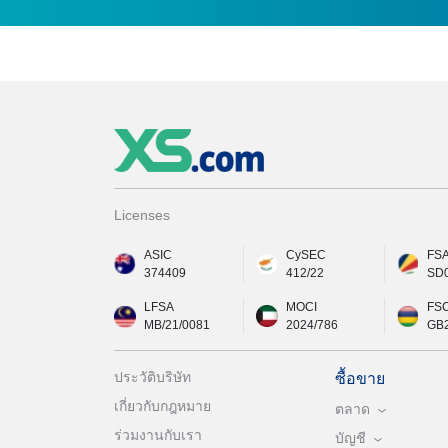
Licenses
ASIC
CySEC
FS
374409
412/22
SD
LFSA
MOCI
FS
MB/21/0081
2024/786
GB
ประวัติบริษัท
ซื้อขาย
เกี่ยวกับกฎหมาย
ตลาด
ร่วมงานกับเรา
บัญชี