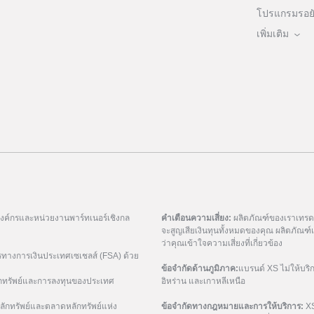
โปรแกรมรอยัล
เพิ่มเติม
มองค์กรและหน่วยงานพาร์ทเนอร์เชิงกล
คำเตือนความเสี่ยง:
ผลิตภัณฑ์ของเราเทรดด้
จะสูญเสียเงินทุนทั้งหมดของคุณ ผลิตภัณ
ว่าคุณเข้าใจความเสี่ยงที่เกี่ยวข้อง
รทางการเงินประเทศเซเชลส์ (FSA) ด้วย
ข้อจำกัดด้านภูมิภาค:
แบรนด์ XS ไม่ให้บริ
กทรัพย์และการลงทุนของประเทศ
อิหร่าน และเกาหลีเหนือ
ักทรัพย์และตลาดหลักทรัพย์แห่ง
ข้อจำกัดทางกฎหมายและการให้บริการ:
XS