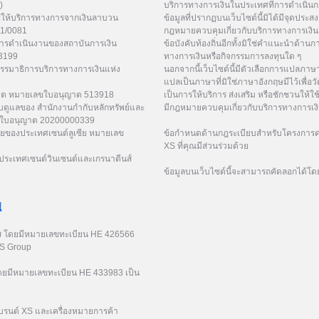
)
บริการทางการเงินในประเทศที่การดำเนินกา
ู้ให้บริการทางการจากเงินลาบวน
ข้อมูลที่ปรากฏบนเว็บไซต์นี้มิได้มีจุดประสงค์
21/0081
กฎหมายควบคุมเกี่ยวกับบริการทางการเงิน 
การดำเนินงานของสถาบันการเงิน
ข้อบังคับท้องถิ่นอีกทั้งมิใช่คำแนะนำด้า
53199
ทางการเงินหรือกิจกรรมการลงทุนใด ๆ
กรรมาธิการบริการทางการเงินแห่ง
นอกจากนี้เว็บไซต์นี้มีตัวเลือกการแปลภา
แปลเป็นภาษาที่มิใช่ภาษาอังกฤษมีไว้เพื่อว
ูเวต หมายเลขใบอนุญาต 513918
เป็นการให้บริการ ส่งเสริม หรือชักชวนให้ใช
ับดูแลของ สำนักงานกำกับหลักทรัพย์และ
มีกฎหมายควบคุมเกี่ยวกับบริการทางการเง
เลขใบอนุญาต 20200000339
ยของประเทศเซนต์ลูเซีย หมายเลข
ข้อกำหนดด้านกฎระเบียบสำหรับโครงการค่
XS ที่คุณมีส่วนร่วมด้วย
ระเทศเซนต์วินเซนต์และเกรนาดีนส์
ข้อมูลบนเว็บไซต์นี้จะสามารถคัดลอกได้โด
่
รัส โดยมีหมายเลขทะเบียน HE 426566
XS Group
 โดยมีหมายเลขทะเบียน HE 433983 เป็น
บรนด์ XS และเครื่องหมายการค้า