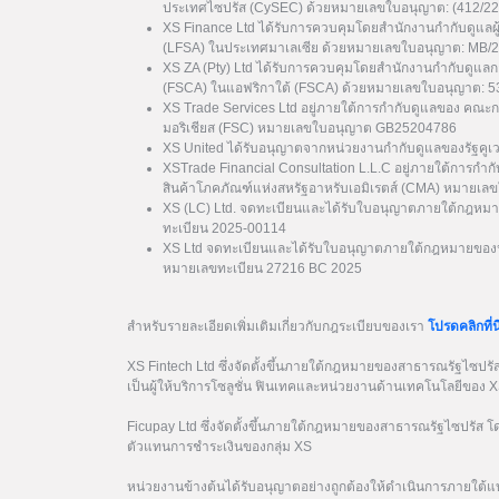
ประเทศไซปรัส (CySEC) ด้วยหมายเลขใบอนุญาต: (412/22
XS Finance Ltd ได้รับการควบคุมโดยสำนักงานกำกับดูแลผ
(LFSA) ในประเทศมาเลเซีย ด้วยหมายเลขใบอนุญาต: MB/
XS ZA (Pty) Ltd ได้รับการควบคุมโดยสำนักงานกำกับดูแล
(FSCA) ในแอฟริกาใต้ (FSCA) ด้วยหมายเลขใบอนุญาต: 
XS Trade Services Ltd อยู่ภายใต้การกำกับดูแลของ คณะ
มอริเชียส (FSC) หมายเลขใบอนุญาต GB25204786
XS United ได้รับอนุญาตจากหน่วยงานกำกับดูแลของรัฐค
XSTrade Financial Consultation L.L.C อยู่ภายใต้การกำก
สินค้าโภคภัณฑ์แห่งสหรัฐอาหรับเอมิเรตส์ (CMA) หมาย
XS (LC) Ltd. จดทะเบียนและได้รับใบอนุญาตภายใต้กฎหมา
ทะเบียน 2025-00114
XS Ltd จดทะเบียนและได้รับใบอนุญาตภายใต้กฎหมายของป
หมายเลขทะเบียน 27216 BC 2025
สำหรับรายละเอียดเพิ่มเติมเกี่ยวกับกฎระเบียบของเรา
โปรดคลิกที่นี
XS Fintech Ltd ซึ่งจัดตั้งขึ้นภายใต้กฎหมายของสาธารณรัฐไซป
เป็นผู้ให้บริการโซลูชั่น ฟินเทคและหน่วยงานด้านเทคโนโลยีของ 
Ficupay Ltd ซึ่งจัดตั้งขึ้นภายใต้กฎหมายของสาธารณรัฐไซปรัส
ตัวแทนการชำระเงินของกลุ่ม XS
หน่วยงานข้างต้นได้รับอนุญาตอย่างถูกต้องให้ดำเนินการภายใต้แ