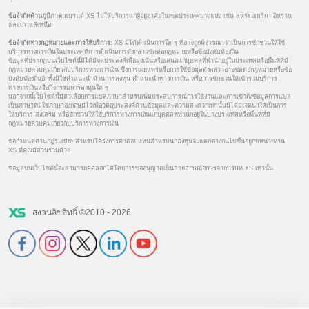
ข้อจำกัดด้านภูมิภาค:
แบรนด์ XS ไม่ให้บริการแก่ผู้อยู่อาศัยในเขตประเทศบางแห่ง เช่น สหรัฐอเมริกา อิหร่าน
และเกาหลีเหนือ
ข้อจำกัดทางกฎหมายและการให้บริการ:
XS มิได้ดำเนินการใด ๆ ที่อาจถูกพิจารณาว่าเป็นการชักชวนให้ใช้
บริการทางการเงินในประเทศที่การดำเนินการดังกล่าวขัดต่อกฎหมายหรือข้อบังคับท้องถิ่น
ข้อมูลที่ปรากฏบนเว็บไซต์นี้มิได้มีจุดประสงค์เพื่อมุ่งเน้นหรือเสนอแก่บุคคลที่พำนักอยู่ในประเทศหรือพื้นที่ที่มี
กฎหมายควบคุมเกี่ยวกับบริการทางการเงิน ซึ่งการเผยแพร่หรือการใช้ข้อมูลดังกล่าวอาจขัดต่อกฎหมายหรือข้อ
บังคับท้องถิ่นอีกทั้งมิใช่คำแนะนำด้านการลงทุน คำแนะนำทางการเงิน หรือการชักชวนให้เข้าร่วมบริการ
ทางการเงินหรือกิจกรรมการลงทุนใด ๆ
นอกจากนี้เว็บไซต์นี้มีตัวเลือกการแปลภาษาสำหรับเพิ่มประสบการณ์การใช้งานและการเข้าถึงข้อมูลการแปล
เป็นภาษาที่มิใช่ภาษาอังกฤษมีไว้เพื่อวัตถุประสงค์ด้านข้อมูลและความสะดวกเท่านั้นมิได้มีเจตนาให้เป็นการ
ให้บริการ ส่งเสริม หรือชักชวนให้ใช้บริการทางการเงินแก่บุคคลที่พำนักอยู่ในบางประเทศหรือพื้นที่ที่มี
กฎหมายควบคุมเกี่ยวกับบริการทางการเงิน
ข้อกำหนดด้านกฎระเบียบสำหรับโครงการค่าตอบแทนสำหรับนักลงทุนจะแตกต่างกันไปขึ้นอยู่กับหน่วยงาน
XS ที่คุณมีส่วนร่วมด้วย
ข้อมูลบนเว็บไซต์นี้จะสามารถคัดลอกได้โดยการขออนุญาตเป็นลายลักษณ์อักษรจากบริษัท XS เท่านั้น
สงวนลิขสิทธิ์ ©2010 - 2026