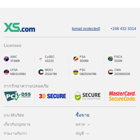
[email protected]
+248 432 3314
Licenses
ASIC
CySEC
FSA
FSCA
374409
412/22
SD089
53199
LFSA
MOCI
FSC
CMA
MB/21/0081
2024/786
GB25204786
2020000339
การรักษาความปลอดภัย
ซื้อขาย
ประวัติบริษัท
ตลาด
เกี่ยวกับกฎหมาย
บัญชี
ร่วมงานกับเรา