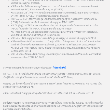
XS Ltd ได้รับการควบคุมโดยสำนักงานกำกับดูแลผู้ให้บริการทางการเงินประเทศเซเชลส์ (FSA) ด้วย
หมายเลขใบอนุญาต: (SD089)
XS Prime Ltd ได้รับการควบคุมโดยคณะกรรมการกำกับหลักทรัพย์และการลงทุนของประเทศ
ออสเตรเลีย (ASIC) ด้วยหมายเลขใบอนุญาต: (374409)
XS Markets Ltd ได้รับการควบคุมโดยคณะกรรมการกำกับหลักทรัพย์และตลาดหลักทรัพย์แห่ง
ประเทศไซปรัส (CySEC) ด้วยหมายเลขใบอนุญาต: (412/22)
XS Finance Ltd ได้รับการควบคุมโดยสำนักงานกำกับดูแลผู้ให้บริการทางการจากเงินลาบวน
(LFSA) ในประเทศมาเลเซีย ด้วยหมายเลขใบอนุญาต: MB/21/0081
XS ZA (Pty) Ltd ได้รับการควบคุมโดยสำนักงานกำกับดูแลการดำเนินงานของสถาบันการเงิน
(FSCA) ในแอฟริกาใต้ (FSCA) ด้วยหมายเลขใบอนุญาต: 53199
XS Trade Services Ltd อยู่ภายใต้การกำกับดูแลของ คณะกรรมาธิการบริการทางการเงินแห่ง
มอริเชียส (FSC) หมายเลขใบอนุญาต GB25204786
XS United ได้รับอนุญาตจากหน่วยงานกำกับดูแลของรัฐคูเวต หมายเลขใบอนุญาต 513918
XSTrade Financial Consultation L.L.C อยู่ภายใต้การกำกับดูแลของ สำนักงานกำกับหลักทรัพย์
และสินค้าโภคภัณฑ์แห่งสหรัฐอาหรับเอมิเรตส์ (CMA) หมายเลขใบอนุญาต 20200000339
XS (LC) Ltd. จดทะเบียนและได้รับใบอนุญาตภายใต้กฎหมายของประเทศเซนต์ลูเซีย หมายเลข
ทะเบียน 2025-00114
XS Ltd จดทะเบียนและได้รับใบอนุญาตภายใต้กฎหมายของประเทศเซนต์วินเซนต์และเกรนาดีนส์
หมายเลขทะเบียน 27216 BC 2025
สำหรับรายละเอียดเพิ่มเติมเกี่ยวกับกฎระเบียบของเรา
โปรดคลิกที่นี่
XS Fintech Ltd ซึ่งจัดตั้งขึ้นภายใต้กฎหมายของสาธารณรัฐไซปรัส โดยมีหมายเลขทะเบียน HE 426566
เป็นผู้ให้บริการโซลูชั่น ฟินเทคและหน่วยงานด้านเทคโนโลยีของ XS Group
Ficupay Ltd ซึ่งจัดตั้งขึ้นภายใต้กฎหมายของสาธารณรัฐไซปรัส โดยมีหมายเลขทะเบียน HE 433983 เป็น
ตัวแทนการชำระเงินของกลุ่ม XS
หน่วยงานข้างต้นได้รับอนุญาตอย่างถูกต้องให้ดำเนินการภายใต้แบรนด์ XS และเครื่องหมายการค้า
คำเตือนความเสี่ยง:
ผลิตภัณฑ์ของเราเทรดด้วยการใช้มาร์จิ้นและมีความเสี่ยงในระดับสูง และเป็นไปได้ที่จะ
สูญเสียเงินทุนทั้งหมดของคุณ ผลิตภัณฑ์เหล่านี้อาจไม่เหมาะสำหรับทุกคน และคุณควรตรวจสอบให้แน่ใจว่า
คุณเข้าใจความเสี่ยงที่เกี่ยวข้อง