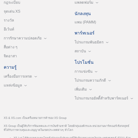
แพลตฟอร์ม
กฎระเบียบ
จุดเด่น XS
นักลงทุน
รางวัล
แพม (PAMM)
อีเว้นท์
พาร์ทเนอร์
การรักษาความปลอดภัย
โปรแกรมพันธมิตร
สื่อต่าง ๆ
สถาบัน
จิตอาสา
โปรโมชั่น
ความรู้
การแข่งขัน
เครื่องมือการเทรด
โปรแกรมความภักดี
แหล่งข้อมูล
เพิ่มเติม
โปรแกรมรอยัลตี้สำหรับพาร์ทเนอร์
XS & XS.com เป็นเครื่องหมายการค้าของ XS Group
XS Group เป็นผู้ให้บริการฟินเทคและการเงินข้ามชาติ โดยมีกลุ่มองค์กรและหน่วยงานพาร์ทเนอร์เชิงกลยุทธ์
ที่ได้รับการควบคุมและอนุญาตในเขตประเทศต่างๆ ทั่วโลก