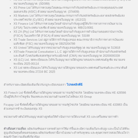
หมายเลขใบอนุญาต: (SD089)
XS Prime Ltd ได้รับการควบคุมโดยคณะกรรมการกำกับหลักทรัพย์และการลงทุนของประเทศ
ออสเตรเลีย (ASIC) ด้วยหมายเลขใบอนุญาต: (374409)
XS Markets Ltd ได้รับการควบคุมโดยคณะกรรมการกำกับหลักทรัพย์และตลาดหลักทรัพย์แห่ง
ประเทศไซปรัส (CySEC) ด้วยหมายเลขใบอนุญาต: (412/22)
XS Finance Ltd ได้รับการควบคุมโดยสำนักงานกำกับดูแลผู้ให้บริการทางการจากเงินลาบวน
(LFSA) ในประเทศมาเลเซีย ด้วยหมายเลขใบอนุญาต: MB/21/0081
XS ZA (Pty) Ltd ได้รับการควบคุมโดยสำนักงานกำกับดูแลการดำเนินงานของสถาบันการเงิน
(FSCA) ในแอฟริกาใต้ (FSCA) ด้วยหมายเลขใบอนุญาต: 53199
XS Trade Services Ltd อยู่ภายใต้การกำกับดูแลของ คณะกรรมาธิการบริการทางการเงินแห่ง
มอริเชียส (FSC) หมายเลขใบอนุญาต GB25204786
XS United ได้รับอนุญาตจากหน่วยงานกำกับดูแลของรัฐคูเวต หมายเลขใบอนุญาต 513918
XSTrade Financial Consultation L.L.C อยู่ภายใต้การกำกับดูแลของ สำนักงานกำกับหลักทรัพย์
และสินค้าโภคภัณฑ์แห่งสหรัฐอาหรับเอมิเรตส์ (CMA) หมายเลขใบอนุญาต 20200000339
XS (LC) Ltd. จดทะเบียนและได้รับใบอนุญาตภายใต้กฎหมายของประเทศเซนต์ลูเซีย หมายเลข
ทะเบียน 2025-00114
XS Ltd จดทะเบียนและได้รับใบอนุญาตภายใต้กฎหมายของประเทศเซนต์วินเซนต์และเกรนาดีนส์
หมายเลขทะเบียน 27216 BC 2025
สำหรับรายละเอียดเพิ่มเติมเกี่ยวกับกฎระเบียบของเรา
โปรดคลิกที่นี่
XS Fintech Ltd ซึ่งจัดตั้งขึ้นภายใต้กฎหมายของสาธารณรัฐไซปรัส โดยมีหมายเลขทะเบียน HE 426566
เป็นผู้ให้บริการโซลูชั่น ฟินเทคและหน่วยงานด้านเทคโนโลยีของ XS Group
Ficupay Ltd ซึ่งจัดตั้งขึ้นภายใต้กฎหมายของสาธารณรัฐไซปรัส โดยมีหมายเลขทะเบียน HE 433983 เป็น
ตัวแทนการชำระเงินของกลุ่ม XS
หน่วยงานข้างต้นได้รับอนุญาตอย่างถูกต้องให้ดำเนินการภายใต้แบรนด์ XS และเครื่องหมายการค้า
คำเตือนความเสี่ยง:
ผลิตภัณฑ์ของเราเทรดด้วยการใช้มาร์จิ้นและมีความเสี่ยงในระดับสูง และเป็นไปได้ที่จะ
สูญเสียเงินทุนทั้งหมดของคุณ ผลิตภัณฑ์เหล่านี้อาจไม่เหมาะสำหรับทุกคน และคุณควรตรวจสอบให้แน่ใจว่า
คุณเข้าใจความเสี่ยงที่เกี่ยวข้อง