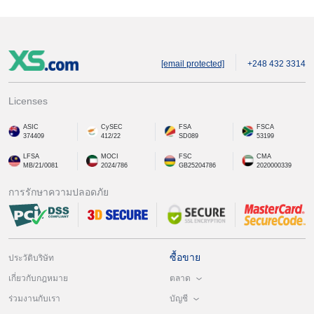
[email protected]
+248 432 3314
Licenses
ASIC
CySEC
FSA
FSCA
374409
412/22
SD089
53199
LFSA
MOCI
FSC
CMA
MB/21/0081
2024/786
GB25204786
2020000339
การรักษาความปลอดภัย
ซื้อขาย
ประวัติบริษัท
ตลาด
เกี่ยวกับกฎหมาย
บัญชี
ร่วมงานกับเรา