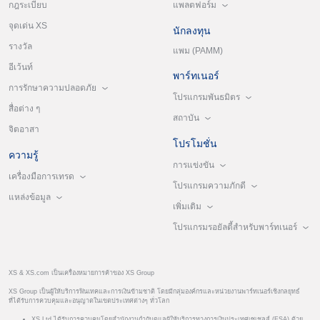
แพลตฟอร์ม
กฎระเบียบ
จุดเด่น XS
นักลงทุน
รางวัล
แพม (PAMM)
อีเว้นท์
พาร์ทเนอร์
การรักษาความปลอดภัย
โปรแกรมพันธมิตร
สื่อต่าง ๆ
สถาบัน
จิตอาสา
โปรโมชั่น
ความรู้
การแข่งขัน
เครื่องมือการเทรด
โปรแกรมความภักดี
แหล่งข้อมูล
เพิ่มเติม
โปรแกรมรอยัลตี้สำหรับพาร์ทเนอร์
XS & XS.com เป็นเครื่องหมายการค้าของ XS Group
XS Group เป็นผู้ให้บริการฟินเทคและการเงินข้ามชาติ โดยมีกลุ่มองค์กรและหน่วยงานพาร์ทเนอร์เชิงกลยุทธ์
ที่ได้รับการควบคุมและอนุญาตในเขตประเทศต่างๆ ทั่วโลก
XS Ltd ได้รับการควบคุมโดยสำนักงานกำกับดูแลผู้ให้บริการทางการเงินประเทศเซเชลส์ (FSA) ด้วย