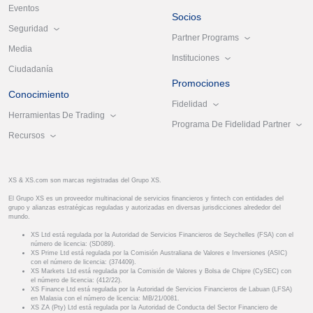
Eventos
Socios
Seguridad
Partner Programs
Media
Instituciones
Ciudadanía
Promociones
Conocimiento
Fidelidad
Herramientas De Trading
Programa De Fidelidad Partner
Recursos
XS & XS.com son marcas registradas del Grupo XS.
El Grupo XS es un proveedor multinacional de servicios financieros y fintech con entidades del
grupo y alianzas estratégicas reguladas y autorizadas en diversas jurisdicciones alrededor del
mundo.
XS Ltd está regulada por la Autoridad de Servicios Financieros de Seychelles (FSA) con el
número de licencia: (SD089).
XS Prime Ltd está regulada por la Comisión Australiana de Valores e Inversiones (ASIC)
con el número de licencia: (374409).
XS Markets Ltd está regulada por la Comisión de Valores y Bolsa de Chipre (CySEC) con
el número de licencia: (412/22).
XS Finance Ltd está regulada por la Autoridad de Servicios Financieros de Labuan (LFSA)
en Malasia con el número de licencia: MB/21/0081.
XS ZA (Pty) Ltd está regulada por la Autoridad de Conducta del Sector Financiero de