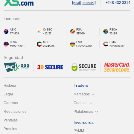
[email protected]
+248 432 3314
Licenses
ASIC
CySEC
FSA
FSCA
374409
412/22
SD089
53199
LFSA
MOCI
FSC
CMA
MB/21/0081
2024/786
GB25204786
2020000339
Seguridad
Traders
Historia
Mercados
Legal
Cuentas
Carreras
Plataformas
Regulaciones
Ventajas
Inversores
Premios
PAMM