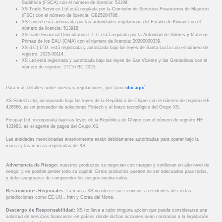
Sudáfrica (FSCA) con el número de licencia: 53199.
XS Trade Services Ltd está regulada por la Comisión de Servicios Financieros de Mauricio
(FSC) con el número de licencia: GB25204786.
XS United está autorizada por las autoridades regulatorias del Estado de Kuwait con el
número de licencia: 513918.
XSTrade Financial Consultation L.L.C está regulada por la Autoridad de Valores y Materias
Primas de los EAU (CMA) con el número de licencia: 20200000339.
XS (LC) LTD. está registrada y autorizada bajo las leyes de Santa Lucía con el número de
registro: 2025-00114.
XS Ltd está registrada y autorizada bajo las leyes de San Vicente y las Granadinas con el
número de registro: 27216 BC 2025.
Para más detalles sobre nuestras regulaciones, por favor
clic aquí
.
XS Fintech Ltd, incorporado bajo las leyes de la República de Chipre con el número de registro HE
426566, es un proveedor de soluciones Fintech y el brazo tecnológico del Grupo XS.
Ficupay Ltd, incorporada bajo las leyes de la República de Chipre con el número de registro HE
433983, es el agente de pagos del Grupo XS.
Las entidades mencionadas anteriormente están debidamente autorizadas para operar bajo la
marca y las marcas registradas de XS.
Advertencia de Riesgo:
nuestros productos se negocian con margen y conllevan un alto nivel de
riesgo, y es posible perder todo su capital. Estos productos pueden no ser adecuados para todos,
y debe asegurarse de comprender los riesgos involucrados.
Restricciones Regionales:
La marca XS no ofrece sus servicios a residentes de ciertas
jurisdicciones como EE.UU., Irán y Corea del Norte.
Descargo de Responsabilidad:
XS no lleva a cabo ninguna acción que pueda considerarse una
solicitud de servicios financieros en países donde dichas acciones sean contrarias a la legislación