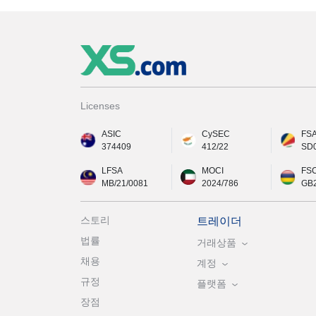
Licenses
ASIC
CySEC
FS
374409
412/22
SD
LFSA
MOCI
FS
MB/21/0081
2024/786
GB
스토리
트레이더
법률
거래상품
채용
계정
규정
플랫폼
장점