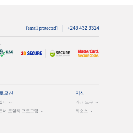
[email protected]
+248 432 3314
안
로모션
지식
열티
거래 도구
트너 로열티 프로그램
리소스