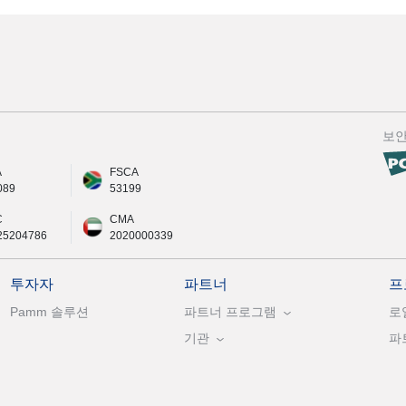
보
A
FSCA
089
53199
C
CMA
25204786
2020000339
투자자
파트너
프
Pamm 솔루션
파트너 프로그램
로
기관
파