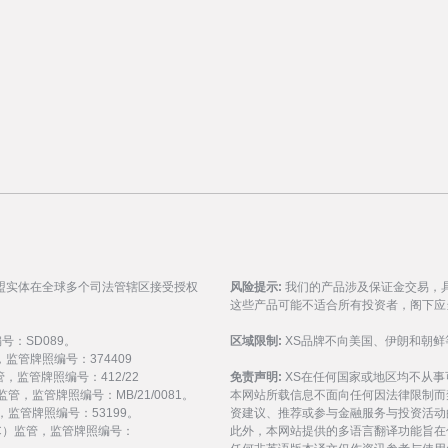
盟实体在全球多个司法管辖区接受授权
风险提示:
我们的产品涉及保证金交易，
这些产品可能不适合所有投资者，阁下应
编号：SD089。
区域限制:
XS品牌不向美国、伊朗和朝鲜
监管，监管牌照编号：374409
 监管，监管牌照编号：412/22
免责声明:
XS在任何国家或地区均不从
) 监管，监管牌照编号：MB/21/0081。
本网站所载信息不面向任何因法律限制而
 监管，监管牌照编号：53199。
资建议、推荐或参与金融服务与投资活动
会（FSC）监管，监管牌照编号：
此外，本网站提供的多语言翻译功能旨在