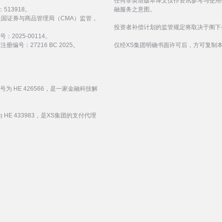
任何非英语版本译文仅作资讯参考与使用
513918。
融服务之意图。
受阿拉伯联合酋长国证券与商品管理局（CMA）监管，
投资者补偿计划的监管规定将取决于阁下
：2025-00114。
编号：27216 BC 2025。
仅经XS集团明确书面许可后，方可复制
编号为 HE 426566，是一家金融科技解
 HE 433983，是XS集团的支付代理