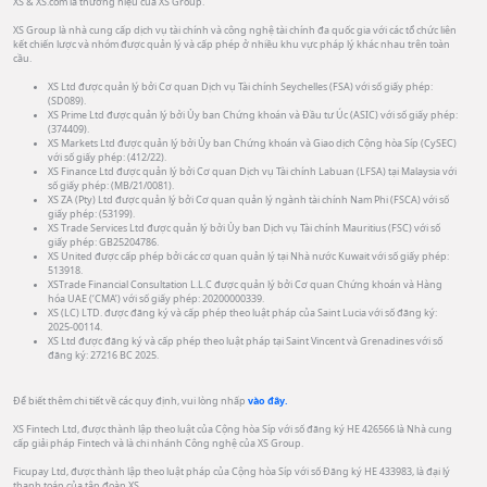
XS & XS.com là thương hiệu của XS Group.
XS Group là nhà cung cấp dịch vụ tài chính và công nghệ tài chính đa quốc gia với các tổ chức liên
kết chiến lược và nhóm được quản lý và cấp phép ở nhiều khu vực pháp lý khác nhau trên toàn
cầu.
XS Ltd được quản lý bởi Cơ quan Dịch vụ Tài chính Seychelles (FSA) với số giấy phép:
(SD089).
XS Prime Ltd được quản lý bởi Ủy ban Chứng khoán và Đầu tư Úc (ASIC) với số giấy phép:
(374409).
XS Markets Ltd được quản lý bởi Ủy ban Chứng khoán và Giao dịch Cộng hòa Síp (CySEC)
với số giấy phép: (412/22).
XS Finance Ltd được quản lý bởi Cơ quan Dịch vụ Tài chính Labuan (LFSA) tại Malaysia với
số giấy phép: (MB/21/0081).
XS ZA (Pty) Ltd được quản lý bởi Cơ quan quản lý ngành tài chính Nam Phi (FSCA) với số
giấy phép: (53199).
XS Trade Services Ltd được quản lý bởi Ủy ban Dịch vụ Tài chính Mauritius (FSC) với số
giấy phép: GB25204786.
XS United được cấp phép bởi các cơ quan quản lý tại Nhà nước Kuwait với số giấy phép:
513918.
XSTrade Financial Consultation L.L.C được quản lý bởi Cơ quan Chứng khoán và Hàng
hóa UAE (‘CMA’) với số giấy phép: 20200000339.
XS (LC) LTD. được đăng ký và cấp phép theo luật pháp của Saint Lucia với số đăng ký:
2025-00114.
XS Ltd được đăng ký và cấp phép theo luật pháp tại Saint Vincent và Grenadines với số
đăng ký: 27216 BC 2025.
Để biết thêm chi tiết về các quy định, vui lòng nhấp
vào đây.
XS Fintech Ltd, được thành lập theo luật của Cộng hòa Síp với số đăng ký HE 426566 là Nhà cung
cấp giải pháp Fintech và là chi nhánh Công nghệ của XS Group.
Ficupay Ltd, được thành lập theo luật pháp của Cộng hòa Síp với số Đăng ký HE 433983, là đại lý
thanh toán của tập đoàn XS.