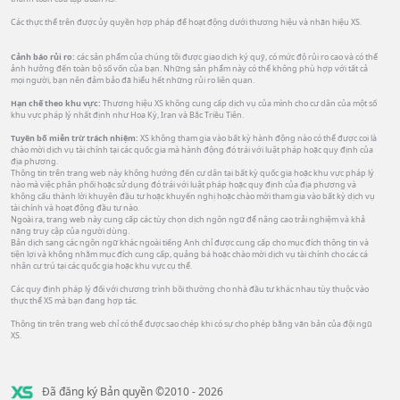
Các thực thể trên được ủy quyền hợp pháp để hoạt động dưới thương hiệu và nhãn hiệu XS.
Cảnh báo rủi ro:
các sản phẩm của chúng tôi được giao dịch ký quỹ, có mức độ rủi ro cao và có thể
ảnh hưởng đến toàn bộ số vốn của bạn. Những sản phẩm này có thể không phù hợp với tất cả
mọi người, bạn nên đảm bảo đã hiểu hết những rủi ro liên quan.
Hạn chế theo khu vực:
Thương hiệu XS không cung cấp dịch vụ của mình cho cư dân của một số
khu vực pháp lý nhất định như Hoa Kỳ, Iran và Bắc Triều Tiên.
Tuyên bố miễn trừ trách nhiệm:
XS không tham gia vào bất kỳ hành động nào có thể được coi là
chào mời dịch vụ tài chính tại các quốc gia mà hành động đó trái với luật pháp hoặc quy định của
địa phương.
Thông tin trên trang web này không hướng đến cư dân tại bất kỳ quốc gia hoặc khu vực pháp lý
nào mà việc phân phối hoặc sử dụng đó trái với luật pháp hoặc quy định của địa phương và
không cấu thành lời khuyên đầu tư hoặc khuyến nghị hoặc chào mời tham gia vào bất kỳ dịch vụ
tài chính và hoạt động đầu tư nào.
Ngoài ra, trang web này cung cấp các tùy chọn dịch ngôn ngữ để nâng cao trải nghiệm và khả
năng truy cập của người dùng.
Bản dịch sang các ngôn ngữ khác ngoài tiếng Anh chỉ được cung cấp cho mục đích thông tin và
tiện lợi và không nhằm mục đích cung cấp, quảng bá hoặc chào mời dịch vụ tài chính cho các cá
nhân cư trú tại các quốc gia hoặc khu vực cụ thể.
Các quy định pháp lý đối với chương trình bồi thường cho nhà đầu tư khác nhau tùy thuộc vào
thực thể XS mà bạn đang hợp tác.
Thông tin trên trang web chỉ có thể được sao chép khi có sự cho phép bằng văn bản của đội ngũ
XS.
Đã đăng ký Bản quyền ©2010 - 2026