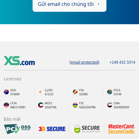
Gửi email cho chúng tôi
[email protected]
+248 432 3314
Licenses
ASIC
CySEC
FSA
FSCA
374409
412/22
SD089
53199
LFSA
MOCI
FSC
CMA
MB/21/0081
2024/786
GB25204786
2020000339
Bảo mật