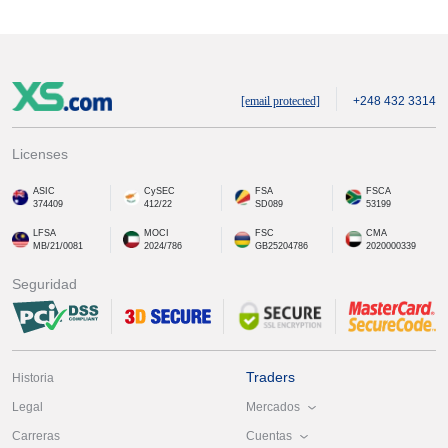
[email protected]
+248 432 3314
Licenses
ASIC
CySEC
FSA
FSCA
374409
412/22
SD089
53199
LFSA
MOCI
FSC
CMA
MB/21/0081
2024/786
GB25204786
2020000339
Seguridad
Traders
Historia
Mercados
Legal
Cuentas
Carreras