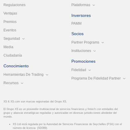
Plataformas
Regulaciones
Ventajas
Inversores
Premios
PAMM
Eventos
Socios
Seguridad
Partner Programs
Media
Instituciones
Ciudadanía
Promociones
Conocimiento
Fidelidad
Herramientas De Trading
Programa De Fidelidad Partner
Recursos
XS & XS.com son marcas registradas del Grupo XS.
El Grupo XS es un proveedor multinacional de servicios financieros y fintech con entidades del
grupo y alianzas estratégicas reguladas y autorizadas en diversas jurisdicciones alrededor del
mundo.
XS Ltd está regulada por la Autoridad de Servicios Financieros de Seychelles (FSA) con el
número de licencia: (SD089).