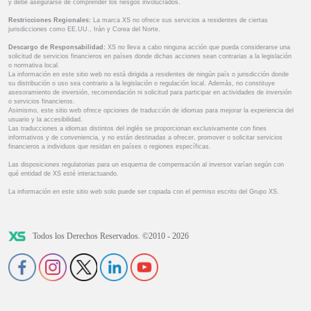
y debe asegurarse de comprender los riesgos involucrados.
Restricciones Regionales:
La marca XS no ofrece sus servicios a residentes de ciertas
jurisdicciones como EE.UU., Irán y Corea del Norte.
Descargo de Responsabilidad:
XS no lleva a cabo ninguna acción que pueda considerarse una
solicitud de servicios financieros en países donde dichas acciones sean contrarias a la legislación
o normativa local.
La información en este sitio web no está dirigida a residentes de ningún país o jurisdicción donde
su distribución o uso sea contrario a la legislación o regulación local. Además, no constituye
asesoramiento de inversión, recomendación ni solicitud para participar en actividades de inversión
o servicios financieros.
Asimismo, este sitio web ofrece opciones de traducción de idiomas para mejorar la experiencia del
usuario y la accesibilidad.
Las traducciones a idiomas distintos del inglés se proporcionan exclusivamente con fines
informativos y de conveniencia, y no están destinadas a ofrecer, promover o solicitar servicios
financieros a individuos que residan en países o regiones específicas.
Las disposiciones regulatorias para un esquema de compensación al inversor varían según con
qué entidad de XS esté interactuando.
La información en este sitio web solo puede ser copiada con el permiso escrito del Grupo XS.
Todos los Derechos Reservados. ©2010 - 2026