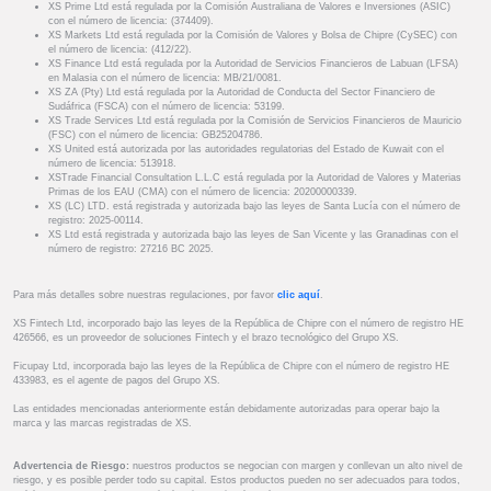
XS Prime Ltd está regulada por la Comisión Australiana de Valores e Inversiones (ASIC)
con el número de licencia: (374409).
XS Markets Ltd está regulada por la Comisión de Valores y Bolsa de Chipre (CySEC) con
el número de licencia: (412/22).
XS Finance Ltd está regulada por la Autoridad de Servicios Financieros de Labuan (LFSA)
en Malasia con el número de licencia: MB/21/0081.
XS ZA (Pty) Ltd está regulada por la Autoridad de Conducta del Sector Financiero de
Sudáfrica (FSCA) con el número de licencia: 53199.
XS Trade Services Ltd está regulada por la Comisión de Servicios Financieros de Mauricio
(FSC) con el número de licencia: GB25204786.
XS United está autorizada por las autoridades regulatorias del Estado de Kuwait con el
número de licencia: 513918.
XSTrade Financial Consultation L.L.C está regulada por la Autoridad de Valores y Materias
Primas de los EAU (CMA) con el número de licencia: 20200000339.
XS (LC) LTD. está registrada y autorizada bajo las leyes de Santa Lucía con el número de
registro: 2025-00114.
XS Ltd está registrada y autorizada bajo las leyes de San Vicente y las Granadinas con el
número de registro: 27216 BC 2025.
Para más detalles sobre nuestras regulaciones, por favor
clic aquí
.
XS Fintech Ltd, incorporado bajo las leyes de la República de Chipre con el número de registro HE
426566, es un proveedor de soluciones Fintech y el brazo tecnológico del Grupo XS.
Ficupay Ltd, incorporada bajo las leyes de la República de Chipre con el número de registro HE
433983, es el agente de pagos del Grupo XS.
Las entidades mencionadas anteriormente están debidamente autorizadas para operar bajo la
marca y las marcas registradas de XS.
Advertencia de Riesgo:
nuestros productos se negocian con margen y conllevan un alto nivel de
riesgo, y es posible perder todo su capital. Estos productos pueden no ser adecuados para todos,