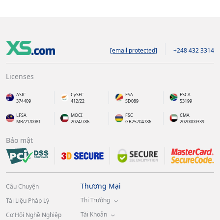
[email protected]
+248 432 3314
Licenses
ASIC
CySEC
FSA
FSCA
374409
412/22
SD089
53199
LFSA
MOCI
FSC
CMA
MB/21/0081
2024/786
GB25204786
2020000339
Bảo mật
Thương Mại
Câu Chuyện
Thị Trường
Tài Liệu Pháp Lý
Tài Khoản
Cơ Hội Nghề Nghiệp