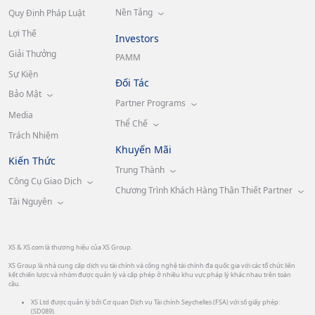
Nền Tảng
Quy Định Pháp Luật
Lợi Thế
Investors
Giải Thưởng
PAMM
Sự Kiện
Đối Tác
Bảo Mật
Partner Programs
Media
Thể Chế
Trách Nhiệm
Khuyến Mãi
Kiến Thức
Trung Thành
Công Cụ Giao Dịch
Chương Trình Khách Hàng Thân Thiết Partner
Tài Nguyên
XS & XS.com là thương hiệu của XS Group.
XS Group là nhà cung cấp dịch vụ tài chính và công nghệ tài chính đa quốc gia với các tổ chức liên
kết chiến lược và nhóm được quản lý và cấp phép ở nhiều khu vực pháp lý khác nhau trên toàn
cầu.
XS Ltd được quản lý bởi Cơ quan Dịch vụ Tài chính Seychelles (FSA) với số giấy phép:
(SD089).