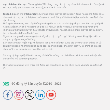
Hạn chế theo khu vực:
Thương hiệu XS không cung cấp dịch vụ của mình cho cư dân của một số
khu vực pháp lý nhất định như Hoa Kỳ, Iran và Bắc Triều Tiên.
Tuyên bố miễn trừ trách nhiệm:
XS không tham gia vào bất kỳ hành động nào có thể được coi là
chào mời dịch vụ tài chính tại các quốc gia mà hành động đó trái với luật pháp hoặc quy định của
địa phương.
Thông tin trên trang web này không hướng đến cư dân tại bất kỳ quốc gia hoặc khu vực pháp lý
nào mà việc phân phối hoặc sử dụng đó trái với luật pháp hoặc quy định của địa phương và
không cấu thành lời khuyên đầu tư hoặc khuyến nghị hoặc chào mời tham gia vào bất kỳ dịch vụ
tài chính và hoạt động đầu tư nào.
Ngoài ra, trang web này cung cấp các tùy chọn dịch ngôn ngữ để nâng cao trải nghiệm và khả
năng truy cập của người dùng.
Bản dịch sang các ngôn ngữ khác ngoài tiếng Anh chỉ được cung cấp cho mục đích thông tin và
tiện lợi và không nhằm mục đích cung cấp, quảng bá hoặc chào mời dịch vụ tài chính cho các cá
nhân cư trú tại các quốc gia hoặc khu vực cụ thể.
Các quy định pháp lý đối với chương trình bồi thường cho nhà đầu tư khác nhau tùy thuộc vào
thực thể XS mà bạn đang hợp tác.
Thông tin trên trang web chỉ có thể được sao chép khi có sự cho phép bằng văn bản của đội ngũ
XS.
Đã đăng ký Bản quyền ©2010 - 2026