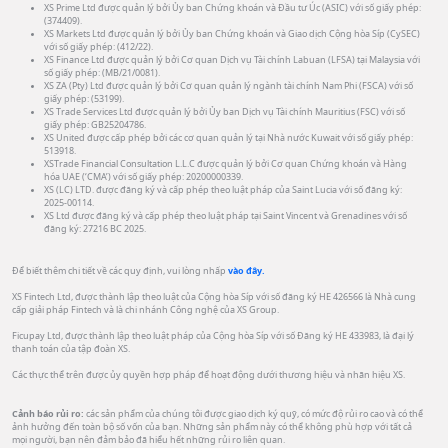
XS Prime Ltd được quản lý bởi Ủy ban Chứng khoán và Đầu tư Úc (ASIC) với số giấy phép:
(374409).
XS Markets Ltd được quản lý bởi Ủy ban Chứng khoán và Giao dịch Cộng hòa Síp (CySEC)
với số giấy phép: (412/22).
XS Finance Ltd được quản lý bởi Cơ quan Dịch vụ Tài chính Labuan (LFSA) tại Malaysia với
số giấy phép: (MB/21/0081).
XS ZA (Pty) Ltd được quản lý bởi Cơ quan quản lý ngành tài chính Nam Phi (FSCA) với số
giấy phép: (53199).
XS Trade Services Ltd được quản lý bởi Ủy ban Dịch vụ Tài chính Mauritius (FSC) với số
giấy phép: GB25204786.
XS United được cấp phép bởi các cơ quan quản lý tại Nhà nước Kuwait với số giấy phép:
513918.
XSTrade Financial Consultation L.L.C được quản lý bởi Cơ quan Chứng khoán và Hàng
hóa UAE (‘CMA’) với số giấy phép: 20200000339.
XS (LC) LTD. được đăng ký và cấp phép theo luật pháp của Saint Lucia với số đăng ký:
2025-00114.
XS Ltd được đăng ký và cấp phép theo luật pháp tại Saint Vincent và Grenadines với số
đăng ký: 27216 BC 2025.
Để biết thêm chi tiết về các quy định, vui lòng nhấp
vào đây.
XS Fintech Ltd, được thành lập theo luật của Cộng hòa Síp với số đăng ký HE 426566 là Nhà cung
cấp giải pháp Fintech và là chi nhánh Công nghệ của XS Group.
Ficupay Ltd, được thành lập theo luật pháp của Cộng hòa Síp với số Đăng ký HE 433983, là đại lý
thanh toán của tập đoàn XS.
Các thực thể trên được ủy quyền hợp pháp để hoạt động dưới thương hiệu và nhãn hiệu XS.
Cảnh báo rủi ro:
các sản phẩm của chúng tôi được giao dịch ký quỹ, có mức độ rủi ro cao và có thể
ảnh hưởng đến toàn bộ số vốn của bạn. Những sản phẩm này có thể không phù hợp với tất cả
mọi người, bạn nên đảm bảo đã hiểu hết những rủi ro liên quan.