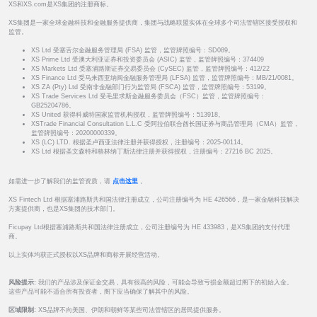
XS和XS.com是XS集团的注册商标。
XS集团是一家全球金融科技和金融服务提供商，集团与战略联盟实体在全球多个司法管辖区接受授权和
监管。
XS Ltd 受塞舌尔金融服务管理局 (FSA) 监管，监管牌照编号：SD089。
XS Prime Ltd 受澳大利亚证券和投资委员会 (ASIC) 监管，监管牌照编号：374409
XS Markets Ltd 受塞浦路斯证券交易委员会 (CySEC) 监管，监管牌照编号：412/22
XS Finance Ltd 受马来西亚纳闽金融服务管理局 (LFSA) 监管，监管牌照编号：MB/21/0081。
XS ZA (Pty) Ltd 受南非金融部门行为监管局 (FSCA) 监管，监管牌照编号：53199。
XS Trade Services Ltd 受毛里求斯金融服务委员会（FSC）监管，监管牌照编号：
GB25204786。
XS United 获得科威特国家监管机构授权，监管牌照编号：513918。
XSTrade Financial Consultation L.L.C 受阿拉伯联合酋长国证券与商品管理局（CMA）监管，
监管牌照编号：20200000339。
XS (LC) LTD. 根据圣卢西亚法律注册并获得授权，注册编号：2025-00114。
XS Ltd 根据圣文森特和格林纳丁斯法律注册并获得授权，注册编号：27216 BC 2025。
如需进一步了解我们的监管资质，请
点击这里
。
XS Fintech Ltd 根据塞浦路斯共和国法律注册成立，公司注册编号为 HE 426566，是一家金融科技解决
方案提供商，也是XS集团的技术部门。
Ficupay Ltd根据塞浦路斯共和国法律注册成立，公司注册编号为 HE 433983，是XS集团的支付代理
商。
以上实体均获正式授权以XS品牌和商标开展经营活动。
风险提示:
我们的产品涉及保证金交易，具有很高的风险，可能会导致亏损金额超过阁下的初始入金。
这些产品可能不适合所有投资者，阁下应当确保了解其中的风险。
区域限制:
XS品牌不向美国、伊朗和朝鲜等某些司法管辖区的居民提供服务。