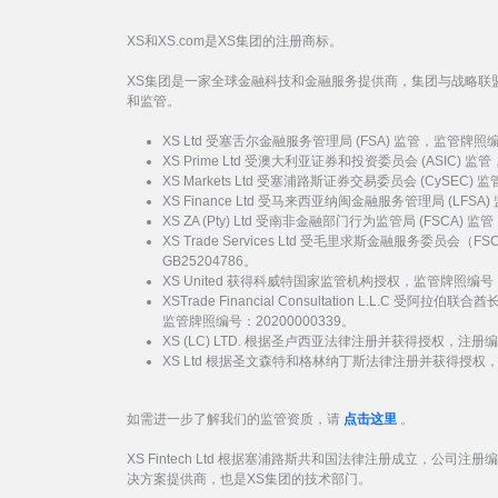
XS和XS.com是XS集团的注册商标。
XS集团是一家全球金融科技和金融服务提供商，集团与战略联
和监管。
XS Ltd 受塞舌尔金融服务管理局 (FSA) 监管，监管牌照
XS Prime Ltd 受澳大利亚证券和投资委员会 (ASIC) 
XS Markets Ltd 受塞浦路斯证券交易委员会 (CySEC)
XS Finance Ltd 受马来西亚纳闽金融服务管理局 (LFSA
XS ZA (Pty) Ltd 受南非金融部门行为监管局 (FSCA)
XS Trade Services Ltd 受毛里求斯金融服务委员
GB25204786。
XS United 获得科威特国家监管机构授权，监管牌照编号：
XSTrade Financial Consultation L.L.C 
监管牌照编号：20200000339。
XS (LC) LTD. 根据圣卢西亚法律注册并获得授权，注册编号
XS Ltd 根据圣文森特和格林纳丁斯法律注册并获得授权，注册
如需进一步了解我们的监管资质，请
点击这里
。
XS Fintech Ltd 根据塞浦路斯共和国法律注册成立，公司注册
决方案提供商，也是XS集团的技术部门。