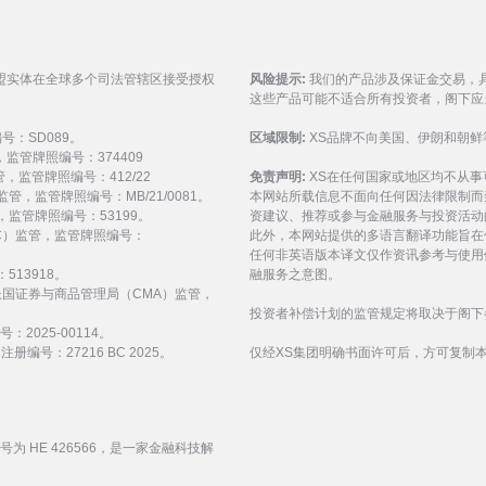
盟实体在全球多个司法管辖区接受授权
风险提示:
我们的产品涉及保证金交易，
这些产品可能不适合所有投资者，阁下应
编号：SD089。
区域限制:
XS品牌不向美国、伊朗和朝鲜
监管，监管牌照编号：374409
 监管，监管牌照编号：412/22
免责声明:
XS在任何国家或地区均不从
) 监管，监管牌照编号：MB/21/0081。
本网站所载信息不面向任何因法律限制而
 监管，监管牌照编号：53199。
资建议、推荐或参与金融服务与投资活动
会（FSC）监管，监管牌照编号：
此外，本网站提供的多语言翻译功能旨在
任何非英语版本译文仅作资讯参考与使用
513918。
融服务之意图。
受阿拉伯联合酋长国证券与商品管理局（CMA）监管，
投资者补偿计划的监管规定将取决于阁下
：2025-00114。
编号：27216 BC 2025。
仅经XS集团明确书面许可后，方可复制
编号为 HE 426566，是一家金融科技解