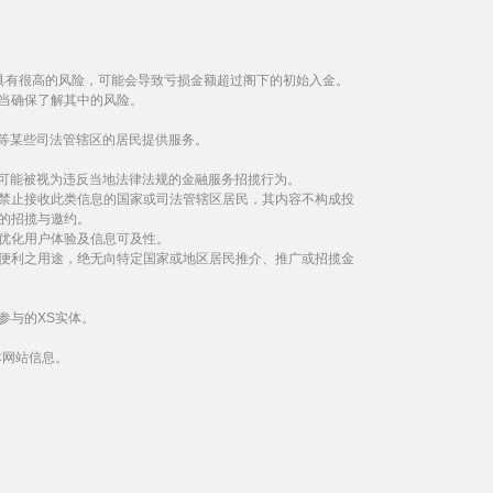
具有很高的风险，可能会导致亏损金额超过阁下的初始入金。
当确保了解其中的风险。
等某些司法管辖区的居民提供服务。
事可能被视为违反当地法律法规的金融服务招揽行为。
禁止接收此类信息的国家或司法管辖区居民，其内容不构成投
的招揽与邀约。
优化用户体验及信息可及性。
便利之用途，绝无向特定国家或地区居民推介、推广或招揽金
参与的XS实体。
本网站信息。