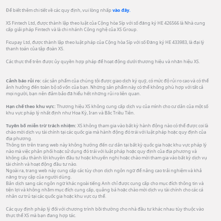
Để biết thêm chi tiết về các quy định, vui lòng nhấp
vào đây.
XS Fintech Ltd, được thành lập theo luật của Cộng hòa Síp với số đăng ký HE 426566 là Nhà cung
cấp giải pháp Fintech và là chi nhánh Công nghệ của XS Group.
Ficupay Ltd, được thành lập theo luật pháp của Cộng hòa Síp với số Đăng ký HE 433983, là đại lý
thanh toán của tập đoàn XS.
Các thực thể trên được ủy quyền hợp pháp để hoạt động dưới thương hiệu và nhãn hiệu XS.
Cảnh báo rủi ro:
các sản phẩm của chúng tôi được giao dịch ký quỹ, có mức độ rủi ro cao và có thể
ảnh hưởng đến toàn bộ số vốn của bạn. Những sản phẩm này có thể không phù hợp với tất cả
mọi người, bạn nên đảm bảo đã hiểu hết những rủi ro liên quan.
Hạn chế theo khu vực:
Thương hiệu XS không cung cấp dịch vụ của mình cho cư dân của một số
khu vực pháp lý nhất định như Hoa Kỳ, Iran và Bắc Triều Tiên.
Tuyên bố miễn trừ trách nhiệm:
XS không tham gia vào bất kỳ hành động nào có thể được coi là
chào mời dịch vụ tài chính tại các quốc gia mà hành động đó trái với luật pháp hoặc quy định của
địa phương.
Thông tin trên trang web này không hướng đến cư dân tại bất kỳ quốc gia hoặc khu vực pháp lý
nào mà việc phân phối hoặc sử dụng đó trái với luật pháp hoặc quy định của địa phương và
không cấu thành lời khuyên đầu tư hoặc khuyến nghị hoặc chào mời tham gia vào bất kỳ dịch vụ
tài chính và hoạt động đầu tư nào.
Ngoài ra, trang web này cung cấp các tùy chọn dịch ngôn ngữ để nâng cao trải nghiệm và khả
năng truy cập của người dùng.
Bản dịch sang các ngôn ngữ khác ngoài tiếng Anh chỉ được cung cấp cho mục đích thông tin và
tiện lợi và không nhằm mục đích cung cấp, quảng bá hoặc chào mời dịch vụ tài chính cho các cá
nhân cư trú tại các quốc gia hoặc khu vực cụ thể.
Các quy định pháp lý đối với chương trình bồi thường cho nhà đầu tư khác nhau tùy thuộc vào
thực thể XS mà bạn đang hợp tác.