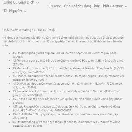
Công Cụ Giao Dịch
Chương Trình Khách Hàng Thân Thiết Partner
Tài Nguyên
XS & XS.com là thương hiệu của XS Group.
XS Group là nhà cung cấp dịch vụ tài chính và công nghệ tài chính đa quốc gia với các tổ chức liên
kết chiến lược và nhóm được quản lý và cấp phép ở nhiều khu vực pháp lý khác nhau trên toàn
cầu.
XS Ltd được quản lý bởi Cơ quan Dịch vụ Tài chính Seychelles (FSA) với số giấy phép:
(SD089).
XS Prime Ltd được quản lý bởi Ủy ban Chứng khoán và Đầu tư Úc (ASIC) với số giấy phép:
(374409).
XS Markets Ltd được quản lý bởi Ủy ban Chứng khoán và Giao dịch Cộng hòa Síp (CySEC)
với số giấy phép: (412/22).
XS Finance Ltd được quản lý bởi Cơ quan Dịch vụ Tài chính Labuan (LFSA) tại Malaysia với
số giấy phép: (MB/21/0081).
XS ZA (Pty) Ltd được quản lý bởi Cơ quan quản lý ngành tài chính Nam Phi (FSCA) với số
giấy phép: (53199).
XS Trade Services Ltd được quản lý bởi Ủy ban Dịch vụ Tài chính Mauritius (FSC) với số
giấy phép: GB25204786.
XS United được cấp phép bởi các cơ quan quản lý tại Nhà nước Kuwait với số giấy phép:
513918.
XSTrade Financial Consultation L.L.C được quản lý bởi Cơ quan Chứng khoán và Hàng
hóa UAE (‘CMA’) với số giấy phép: 20200000339.
XS (LC) LTD. được đăng ký và cấp phép theo luật pháp của Saint Lucia với số đăng ký:
2025-00114.
XS Ltd được đăng ký và cấp phép theo luật pháp tại Saint Vincent và Grenadines với số
đăng ký: 27216 BC 2025.