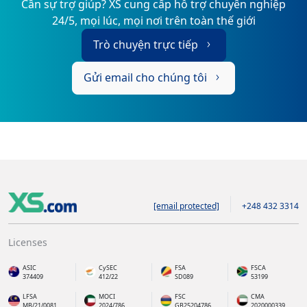
Cần sự trợ giúp? XS cung cấp hỗ trợ chuyên nghiệp
24/5, mọi lúc, mọi nơi trên toàn thế giới
Trò chuyện trực tiếp
Gửi email cho chúng tôi
[email protected]
+248 432 3314
Licenses
ASIC
CySEC
FSA
FSCA
374409
412/22
SD089
53199
LFSA
MOCI
FSC
CMA
MB/21/0081
2024/786
GB25204786
2020000339