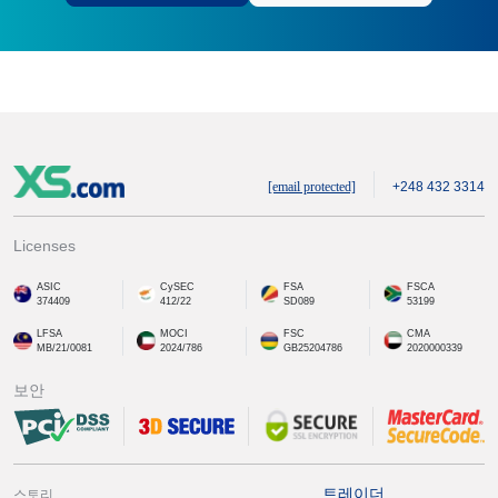
[email protected]
+248 432 3314
Licenses
ASIC
CySEC
FSA
FSCA
374409
412/22
SD089
53199
LFSA
MOCI
FSC
CMA
MB/21/0081
2024/786
GB25204786
2020000339
보안
트레이더
스토리