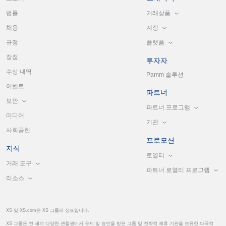
거래상품
법률
계정
채용
플랫폼
규정
장점
투자자
수상 내역
Pamm 솔루션
이벤트
파트너
보안
파트너 프로그램
미디어
기관
사회공헌
프로모션
지식
로열티
거래 도구
파트너 로열티 프로그램
리소스
XS 및 XS.com은 XS 그룹의 상표입니다.
XS 그룹은 전 세계 다양한 관할권에서 규제 및 승인을 받은 그룹 및 전략적 제휴 기관을 보유한 다국적