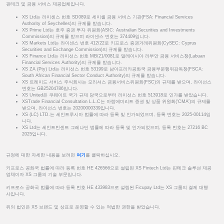
핀테크 및 금융 서비스 제공업체입니다.
XS Ltd는 라이센스 번호 SD089로 세이셸 금융 서비스 기관(FSA: Financial Services
Authority of Seychelles)의 규제를 받습니다.
XS Prime Ltd는 호주 증권 투자 위원회(ASIC: Australian Securities and Investments
Commission)의 규제를 받으며 라이센스 번호는 374409입니다.
XS Markets Ltd는 라이센스 번호 412/22로 키프로스 증권거래위원회(CySEC: Cyprus
Securities and Exchange Commission)의 규제를 받습니다.
XS Finance Ltd는 라이선스 번호 MB/21/0081로 말레이시아 라부안 금융 서비스청(Labuan
Financial Services Authority)의 규제를 받습니다.
XS ZA (Pty) Ltd는 라이선스 번호 53199로 남아프리카공화국 금융부문행위감독청(FSCA:
South African Financial Sector Conduct Authority)의 규제를 받습니다.
XS 트레이드 서비스 주식회사는 모리셔스 금융서비스위원회(FSC)의 규제를 받으며, 라이선스
번호는 GB25204786입니다.
XS United은 쿠웨이트 국가 규제 당국으로부터 라이선스 번호 513918로 인가를 받았습니다.
XSTrade Financial Consultation L.L.C는 아랍에미리트 증권 및 상품 위원회('CMA')의 규제를
받으며, 라이선스 번호는 20200000339입니다.
XS (LC) LTD.는 세인트루시아 법률에 따라 등록 및 인가되었으며, 등록 번호는 2025-00114입
니다.
XS Ltd는 세인트빈센트 그레나딘 법률에 따라 등록 및 인가되었으며, 등록 번호는 27216 BC
2025입니다.
규정에 대한 자세한 내용을 보려면
여기
를 클릭하십시오.
키프로스 공화국 법률에 따라 등록 번호 HE 426566으로 설립된 XS Fintech Ltd는 핀테크 솔루션 제공
업체이자 XS 그룹의 기술 부문입니다.
키프로스 공화국 법률에 따라 등록 번호 HE 433983으로 설립된 Ficupay Ltd는 XS 그룹의 결제 대행
사입니다.
위의 법인은 XS 브랜드 및 상표로 운영할 수 있는 적법한 권한을 받았습니다.