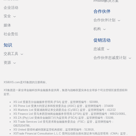
PAMM解决方案
企业活动
合作伙伴
安全
合作伙伴计划
媒体
机构
社会责任
促销活动
知识
忠诚度
交易工具
合作伙伴忠诚度计划
资源
XS和XS.com是XS集团的注册商标。
XS集团是一家全球金融科技和金融服务提供商，集团与战略联盟实体在全球多个司法管辖区接受授权和
监管。
XS Ltd 受塞舌尔金融服务管理局 (FSA) 监管，监管牌照编号：SD089。
XS Prime Ltd 受澳大利亚证券和投资委员会 (ASIC) 监管，监管牌照编号：374409
XS Markets Ltd 受塞浦路斯证券交易委员会 (CySEC) 监管，监管牌照编号：412/22
XS Finance Ltd 受马来西亚纳闽金融服务管理局 (LFSA) 监管，监管牌照编号：MB/21/0081。
XS ZA (Pty) Ltd 受南非金融部门行为监管局 (FSCA) 监管，监管牌照编号：53199。
XS Trade Services Ltd 受毛里求斯金融服务委员会（FSC）监管，监管牌照编号：
GB25204786。
XS United 获得科威特国家监管机构授权，监管牌照编号：513918。
XSTrade Financial Consultation L.L.C 受阿拉伯联合酋长国证券与商品管理局（CMA）监管，