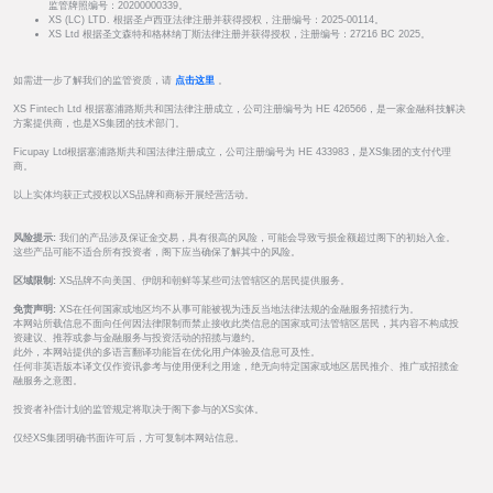
监管牌照编号：20200000339。
XS (LC) LTD. 根据圣卢西亚法律注册并获得授权，注册编号：2025-00114。
XS Ltd 根据圣文森特和格林纳丁斯法律注册并获得授权，注册编号：27216 BC 2025。
如需进一步了解我们的监管资质，请
点击这里
。
XS Fintech Ltd 根据塞浦路斯共和国法律注册成立，公司注册编号为 HE 426566，是一家金融科技解决
方案提供商，也是XS集团的技术部门。
Ficupay Ltd根据塞浦路斯共和国法律注册成立，公司注册编号为 HE 433983，是XS集团的支付代理
商。
以上实体均获正式授权以XS品牌和商标开展经营活动。
风险提示:
我们的产品涉及保证金交易，具有很高的风险，可能会导致亏损金额超过阁下的初始入金。
这些产品可能不适合所有投资者，阁下应当确保了解其中的风险。
区域限制:
XS品牌不向美国、伊朗和朝鲜等某些司法管辖区的居民提供服务。
免责声明:
XS在任何国家或地区均不从事可能被视为违反当地法律法规的金融服务招揽行为。
本网站所载信息不面向任何因法律限制而禁止接收此类信息的国家或司法管辖区居民，其内容不构成投
资建议、推荐或参与金融服务与投资活动的招揽与邀约。
此外，本网站提供的多语言翻译功能旨在优化用户体验及信息可及性。
任何非英语版本译文仅作资讯参考与使用便利之用途，绝无向特定国家或地区居民推介、推广或招揽金
融服务之意图。
投资者补偿计划的监管规定将取决于阁下参与的XS实体。
仅经XS集团明确书面许可后，方可复制本网站信息。