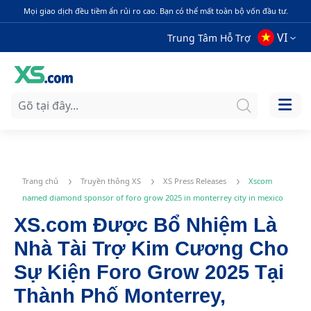
Mọi giao dịch đều tiềm ẩn rủi ro cao. Bạn có thể mất toàn bộ vốn đầu tư.
VI
Trung Tâm Hỗ Trợ
Trang chủ
Truyền thông XS
XS Press Releases
Xscom
named diamond sponsor of foro grow 2025 in monterrey city in mexico
XS.com Được Bổ Nhiệm Là
Nhà Tài Trợ Kim Cương Cho
Sự Kiện Foro Grow 2025 Tại
Thành Phố Monterrey,