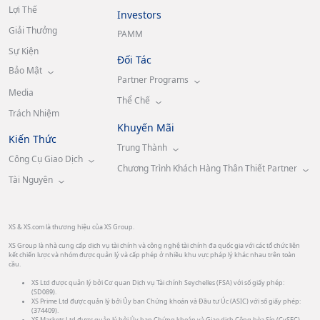
Lợi Thế
Investors
Giải Thưởng
PAMM
Sự Kiện
Đối Tác
Bảo Mật
Partner Programs
Media
Thể Chế
Trách Nhiệm
Khuyến Mãi
Kiến Thức
Trung Thành
Công Cụ Giao Dịch
Chương Trình Khách Hàng Thân Thiết Partner
Tài Nguyên
XS & XS.com là thương hiệu của XS Group.
XS Group là nhà cung cấp dịch vụ tài chính và công nghệ tài chính đa quốc gia với các tổ chức liên
kết chiến lược và nhóm được quản lý và cấp phép ở nhiều khu vực pháp lý khác nhau trên toàn
cầu.
XS Ltd được quản lý bởi Cơ quan Dịch vụ Tài chính Seychelles (FSA) với số giấy phép:
(SD089).
XS Prime Ltd được quản lý bởi Ủy ban Chứng khoán và Đầu tư Úc (ASIC) với số giấy phép:
(374409).
XS Markets Ltd được quản lý bởi Ủy ban Chứng khoán và Giao dịch Cộng hòa Síp (CySEC)