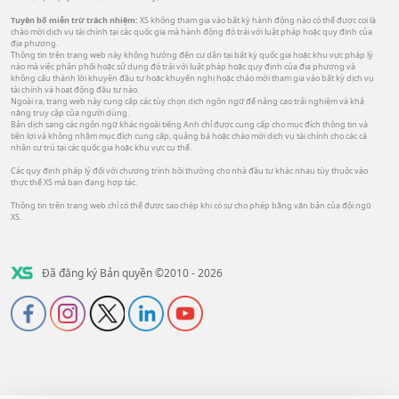
Tuyên bố miễn trừ trách nhiệm:
XS không tham gia vào bất kỳ hành động nào có thể được coi là
chào mời dịch vụ tài chính tại các quốc gia mà hành động đó trái với luật pháp hoặc quy định của
địa phương.
Thông tin trên trang web này không hướng đến cư dân tại bất kỳ quốc gia hoặc khu vực pháp lý
nào mà việc phân phối hoặc sử dụng đó trái với luật pháp hoặc quy định của địa phương và
không cấu thành lời khuyên đầu tư hoặc khuyến nghị hoặc chào mời tham gia vào bất kỳ dịch vụ
tài chính và hoạt động đầu tư nào.
Ngoài ra, trang web này cung cấp các tùy chọn dịch ngôn ngữ để nâng cao trải nghiệm và khả
năng truy cập của người dùng.
Bản dịch sang các ngôn ngữ khác ngoài tiếng Anh chỉ được cung cấp cho mục đích thông tin và
tiện lợi và không nhằm mục đích cung cấp, quảng bá hoặc chào mời dịch vụ tài chính cho các cá
nhân cư trú tại các quốc gia hoặc khu vực cụ thể.
Các quy định pháp lý đối với chương trình bồi thường cho nhà đầu tư khác nhau tùy thuộc vào
thực thể XS mà bạn đang hợp tác.
Thông tin trên trang web chỉ có thể được sao chép khi có sự cho phép bằng văn bản của đội ngũ
XS.
Đã đăng ký Bản quyền ©2010 - 2026