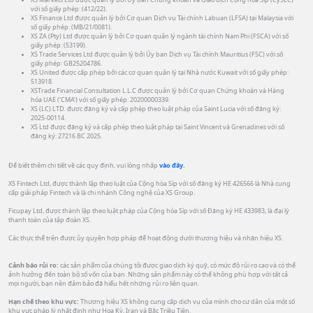
với số giấy phép: (412/22).
XS Finance Ltd được quản lý bởi Cơ quan Dịch vụ Tài chính Labuan (LFSA) tại Malaysia với
số giấy phép: (MB/21/0081).
XS ZA (Pty) Ltd được quản lý bởi Cơ quan quản lý ngành tài chính Nam Phi (FSCA) với số
giấy phép: (53199).
XS Trade Services Ltd được quản lý bởi Ủy ban Dịch vụ Tài chính Mauritius (FSC) với số
giấy phép: GB25204786.
XS United được cấp phép bởi các cơ quan quản lý tại Nhà nước Kuwait với số giấy phép:
513918.
XSTrade Financial Consultation L.L.C được quản lý bởi Cơ quan Chứng khoán và Hàng
hóa UAE (‘CMA’) với số giấy phép: 20200000339.
XS (LC) LTD. được đăng ký và cấp phép theo luật pháp của Saint Lucia với số đăng ký:
2025-00114.
XS Ltd được đăng ký và cấp phép theo luật pháp tại Saint Vincent và Grenadines với số
đăng ký: 27216 BC 2025.
Để biết thêm chi tiết về các quy định, vui lòng nhấp
vào đây.
XS Fintech Ltd, được thành lập theo luật của Cộng hòa Síp với số đăng ký HE 426566 là Nhà cung
cấp giải pháp Fintech và là chi nhánh Công nghệ của XS Group.
Ficupay Ltd, được thành lập theo luật pháp của Cộng hòa Síp với số Đăng ký HE 433983, là đại lý
thanh toán của tập đoàn XS.
Các thực thể trên được ủy quyền hợp pháp để hoạt động dưới thương hiệu và nhãn hiệu XS.
Cảnh báo rủi ro:
các sản phẩm của chúng tôi được giao dịch ký quỹ, có mức độ rủi ro cao và có thể
ảnh hưởng đến toàn bộ số vốn của bạn. Những sản phẩm này có thể không phù hợp với tất cả
mọi người, bạn nên đảm bảo đã hiểu hết những rủi ro liên quan.
Hạn chế theo khu vực:
Thương hiệu XS không cung cấp dịch vụ của mình cho cư dân của một số
khu vực pháp lý nhất định như Hoa Kỳ, Iran và Bắc Triều Tiên.