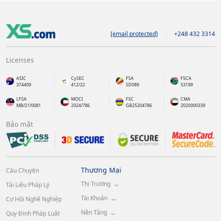
[email protected]
+248 432 3314
Licenses
ASIC
CySEC
FSA
FSCA
374409
412/22
SD089
53199
LFSA
MOCI
FSC
CMA
MB/21/0081
2024/786
GB25204786
2020000339
Bảo mật
Thương Mại
Câu Chuyện
Thị Trường
Tài Liệu Pháp Lý
Tài Khoản
Cơ Hội Nghề Nghiệp
Nền Tảng
Quy Định Pháp Luật