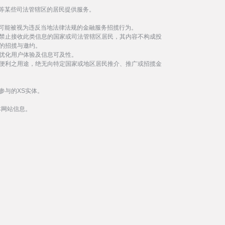
等某些司法管辖区的居民提供服务。
事可能被视为违反当地法律法规的金融服务招揽行为。
禁止接收此类信息的国家或司法管辖区居民，其内容不构成投
的招揽与邀约。
优化用户体验及信息可及性。
便利之用途，绝无向特定国家或地区居民推介、推广或招揽金
参与的XS实体。
本网站信息。