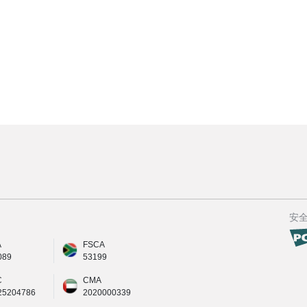
安
A
FSCA
089
53199
C
CMA
25204786
2020000339