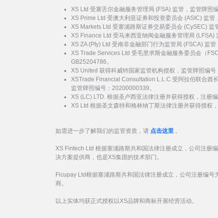
XS Ltd 受塞舌尔金融服务管理局 (FSA) 监管，监管牌照
XS Prime Ltd 受澳大利亚证券和投资委员会 (ASIC) 
XS Markets Ltd 受塞浦路斯证券交易委员会 (CySEC)
XS Finance Ltd 受马来西亚纳闽金融服务管理局 (LFSA
XS ZA (Pty) Ltd 受南非金融部门行为监管局 (FSCA)
XS Trade Services Ltd 受毛里求斯金融服务委员
GB25204786。
XS United 获得科威特国家监管机构授权，监管牌照编号：
XSTrade Financial Consultation L.L.C 
监管牌照编号：20200000339。
XS (LC) LTD. 根据圣卢西亚法律注册并获得授权，注册编号
XS Ltd 根据圣文森特和格林纳丁斯法律注册并获得授权，注册
如需进一步了解我们的监管资质，请
点击这里
。
XS Fintech Ltd 根据塞浦路斯共和国法律注册成立，公司注册
决方案提供商，也是XS集团的技术部门。
Ficupay Ltd根据塞浦路斯共和国法律注册成立，公司注册编号为
商。
以上实体均获正式授权以XS品牌和商标开展经营活动。