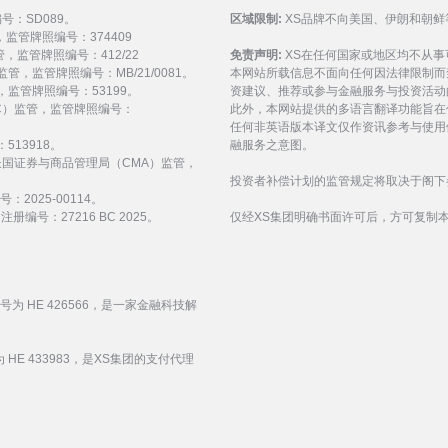
编号：SD089。
区域限制:
XS品牌不向美国、伊朗和朝鲜
监管，监管牌照编号：374409
 监管，监管牌照编号：412/22
免责声明:
XS在任何国家或地区均不从
) 监管，监管牌照编号：MB/21/0081。
本网站所载信息不面向任何因法律限制而
 监管，监管牌照编号：53199。
资建议、推荐或参与金融服务与投资活动
会（FSC）监管，监管牌照编号：
此外，本网站提供的多语言翻译功能旨在
任何非英语版本译文仅作资讯参考与使用
513918。
融服务之意图。
受阿拉伯联合酋长国证券与商品管理局（CMA）监管，
投资者补偿计划的监管规定将取决于阁下
：2025-00114。
编号：27216 BC 2025。
仅经XS集团明确书面许可后，方可复制
编号为 HE 426566，是一家金融科技解
 HE 433983，是XS集团的支付代理