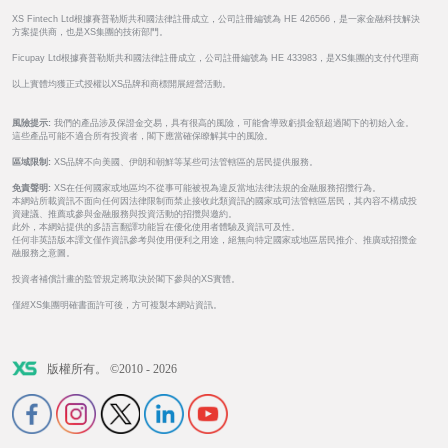
XS Fintech Ltd根據賽普勒斯共和國法律註冊成立，公司註冊編號為 HE 426566，是一家金融科技解決
方案提供商，也是XS集團的技術部門。
Ficupay Ltd根據賽普勒斯共和國法律註冊成立，公司註冊編號為 HE 433983，是XS集團的支付代理商
以上實體均獲正式授權以XS品牌和商標開展經營活動。
風險提示:
我們的產品涉及保證金交易，具有很高的風險，可能會導致虧損金額超過閣下的初始入金。
這些產品可能不適合所有投資者，閣下應當確保瞭解其中的風險。
區域限制:
XS品牌不向美國、伊朗和朝鮮等某些司法管轄區的居民提供服務。
免責聲明:
XS在任何國家或地區均不從事可能被視為違反當地法律法規的金融服務招攬行為。
本網站所載資訊不面向任何因法律限制而禁止接收此類資訊的國家或司法管轄區居民，其內容不構成投
資建議、推薦或參與金融服務與投資活動的招攬與邀約。
此外，本網站提供的多語言翻譯功能旨在優化使用者體驗及資訊可及性。
任何非英語版本譯文僅作資訊參考與使用便利之用途，絕無向特定國家或地區居民推介、推廣或招攬金
融服務之意圖。
投資者補償計畫的監管規定將取決於閣下參與的XS實體。
僅經XS集團明確書面許可後，方可複製本網站資訊。
版權所有。 ©2010 - 2026