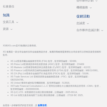
合作夥伴計劃
社會責任
機構服務
知識
促銷活動
交易工具
忠誠度
資源
合作夥伴忠誠計劃
XS和XS.com是XS集團的注冊商標。
XS 集團是一家全球金融科技和金融服務提供者，集團與戰略聯盟實體在全球多個司法管轄區接受授權和
監管。
XS Ltd受塞席爾金融服務管理局 (FSA) 監管，監管牌照編號：SD089。
XS Prime Ltd受澳洲證券和投資委員會 (ASIC) 監管，監管牌照編號：374409
XS Markets Ltd受賽普勒斯證券交易委員會 (CySEC) 監管，監管牌照編號：412/22。
XS Finance Ltd受馬來西亞納閩金融服務管理局 (LFSA) 監管，監管牌照編號：MB/21/0081。
XS ZA (Pty) Ltd受南非金融部門行為監理局 (FSCA) 監管，監管牌照編號：53199。
XS Trade Services Ltd 受模里西斯金融服務委員會（FSC）監管，監管牌照編號：
GB25204786。
XS United 獲得科威特監管機關授權，監管牌照編號：513918。
XSTrade Financial Consultation L.L.C 受阿拉伯聯合大公國證券與商品管理局（CMA）監管，
監管牌照編號：20200000339。
XS (LC) LTD. 依聖露西亞法律註冊並獲授權，註冊編號：2025-00114。
XS Ltd 依聖文森及格瑞那丁法律註冊並獲授權，註冊編號：27216 BC 2025。
如需進一步瞭解我們的監管資質，請
點擊這裡
。