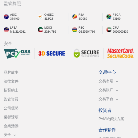
監管牌照
ASIC
CySEC
FSA
FSCA
374409
412/22
SD089
53199
LFSA
MOCI
FSC
CMA
MB/21/0081
2024/786
GB25204786
2020000339
安全
交易中心
品牌故事
交易市場
法律文件
交易賬戶
招賢納士
交易平台
監管資質
公司優勢
投資者
榮譽獎項
PAMM解決方案
企業活動
合作夥伴
安全