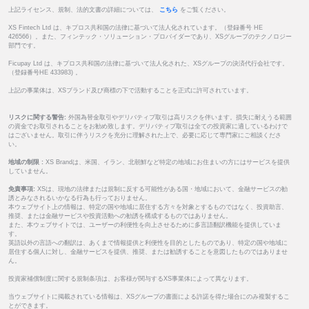
上記ライセンス、規制、法的文書の詳細については、
こちら
をご覧ください。
XS Fintech Ltd は、キプロス共和国の法律に基づいて法人化されています。（登録番号 HE
426566）。また、フィンテック・ソリューション・プロバイダーであり、XSグループのテクノロジー
部門です。
Ficupay Ltd は、キプロス共和国の法律に基づいて法人化された、XSグループの決済代行会社です。
（登録番号HE 433983) 。
上記の事業体は、XSブランド及び商標の下で活動することを正式に許可されています。
リスクに関する警告:
外国為替金取引やデリバティブ取引は高リスクを伴います。損失に耐えうる範囲
の資金でお取引されることをお勧め致します。デリバティブ取引は全ての投資家に適しているわけで
はございません。取引に伴うリスクを充分に理解された上で、必要に応じて専門家にご相談くださ
い。
地域の制限 :
XS Brandは、米国、イラン、北朝鮮など特定の地域にお住まいの方にはサービスを提供
していません。
免責事項:
XSは、現地の法律または規制に反する可能性がある国・地域において、金融サービスの勧
誘とみなされるいかなる行為も行っておりません。
本ウェブサイト上の情報は、特定の国や地域に居住する方々を対象とするものではなく、投資助言、
推奨、または金融サービスや投資活動への勧誘を構成するものではありません。
また、本ウェブサイトでは、ユーザーの利便性を向上させるために多言語翻訳機能を提供していま
す。
英語以外の言語への翻訳は、あくまで情報提供と利便性を目的としたものであり、特定の国や地域に
居住する個人に対し、金融サービスを提供、推奨、または勧誘することを意図したものではありませ
ん。
投資家補償制度に関する規制条項は、お客様が関与するXS事業体によって異なります。
当ウェブサイトに掲載されている情報は、XSグループの書面による許諾を得た場合にのみ複製するこ
とができます。