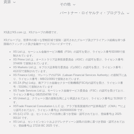
資源
その他
パートナー・ロイヤルティ・プログラム
XS及びXS.com は、XSグループの商標です。
XSグループは、世界中の様々な管轄区域で規制・認可されたグループ及びアライアンス組織を持つ多
国籍のフィンテック及び金融サービスプロバイダーです。
XS Ltd は、セーシェル金融サービス機構（FSA）の認可を受け、ライセンス番号SD089で規
制されています。
XS Prime Ltd は、オーストラリア証券投資委員会（ASIC）の認可を受け、ライセンス番号:
374409 で規制されています。
XS Markets Ltd は、キプロス証券取引委員会（CySEC）の認可を受け、ライセンス番号：
412/22で規制されています。
XS Finance Ltdは、マレーシアのLFSA（Labuan Financial Services Authority）の規制下にあ
り、ライセンス番号：MB/21/0081で規制されています。
XS ZA (Pty) Ltdは、南アフリカ金融セクター行動機構(FSCA)の認可を受け、ライセンス番
号：53199にて規制されています
XS Trade Services Ltd は、モーリシャス金融サービス委員会（FSC）の認可を受けており、
ライセンス番号は GB25204786 です。
XS United は、クウェート国の規制当局により承認されており、ライセンス番号は 513918 で
す。
XSTrade Financial Consultation L.L.C は、アラブ首長国連邦の**証券商品庁（CMA）**によ
り認可されており、ライセンス番号は 20200000339 です。
XS (LC) LTD. は、セントルシアの法律に基づき登録・認可されており、登録番号は 2025-
00114 です。
XS Ltd は、セントビンセントおよびグレナディーン諸島の法律に基づき登録・認可されてお
り、登録番号は 27216 BC 2025 です。