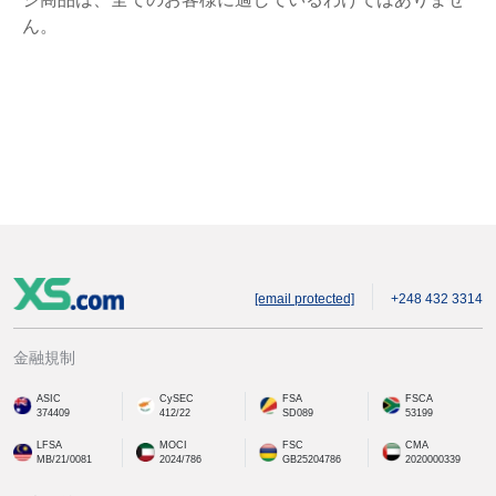
ん。
[email protected]
+248 432 3314
金融規制
ASIC
CySEC
FSA
FSCA
374409
412/22
SD089
53199
LFSA
MOCI
FSC
CMA
MB/21/0081
2024/786
GB25204786
2020000339