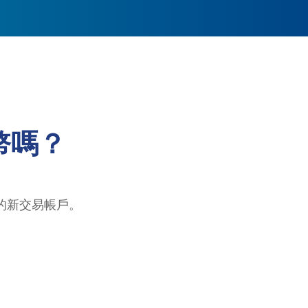
幣嗎？
的新交易帳戶。