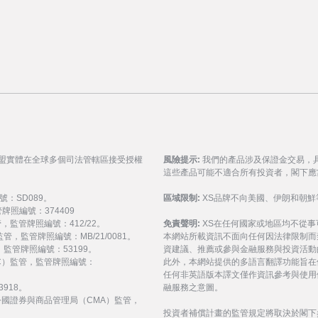
聯盟實體在全球多個司法管轄區接受授權
風險提示:
我們的產品涉及保證金交易，
這些產品可能不適合所有投資者，閣下應
號：SD089。
區域限制:
XS品牌不向美國、伊朗和朝鮮
監管牌照編號：374409
 監管，監管牌照編號：412/22。
免責聲明:
XS在任何國家或地區均不從
) 監管，監管牌照編號：MB/21/0081。
本網站所載資訊不面向任何因法律限制而
監管，監管牌照編號：53199。
資建議、推薦或參與金融服務與投資活動
會（FSC）監管，監管牌照編號：
此外，本網站提供的多語言翻譯功能旨在
任何非英語版本譯文僅作資訊參考與使用
3918。
融服務之意圖。
受阿拉伯聯合大公國證券與商品管理局（CMA）監管，
投資者補償計畫的監管規定將取決於閣下