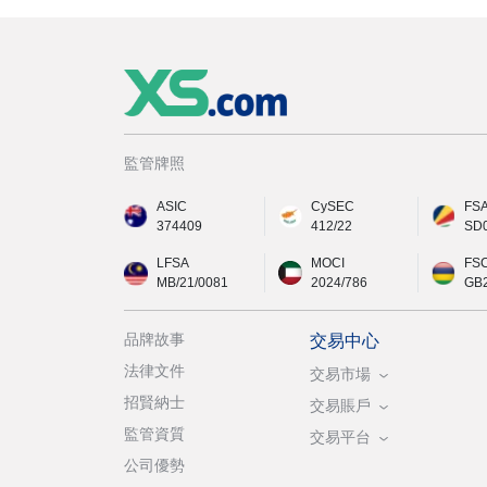
監管牌照
ASIC
CySEC
FS
374409
412/22
SD
LFSA
MOCI
FS
MB/21/0081
2024/786
GB
品牌故事
交易中心
法律文件
交易市場
招賢納士
交易賬戶
監管資質
交易平台
公司優勢