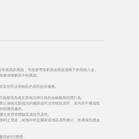
具有很高的風險，可能會導致虧損金額超過閣下的初始入金。
當確保瞭解其中的風險。
等某些司法管轄區的居民提供服務。
事可能被視為違反當地法律法規的金融服務招攬行為。
禁止接收此類資訊的國家或司法管轄區居民，其內容不構成投
的招攬與邀約。
優化使用者體驗及資訊可及性。
便利之用途，絕無向特定國家或地區居民推介、推廣或招攬金
參與的XS實體。