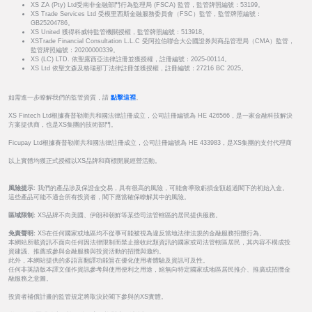
XS ZA (Pty) Ltd受南非金融部門行為監理局 (FSCA) 監管，監管牌照編號：53199。
XS Trade Services Ltd 受模里西斯金融服務委員會（FSC）監管，監管牌照編號：
GB25204786。
XS United 獲得科威特監管機關授權，監管牌照編號：513918。
XSTrade Financial Consultation L.L.C 受阿拉伯聯合大公國證券與商品管理局（CMA）監管，
監管牌照編號：20200000339。
XS (LC) LTD. 依聖露西亞法律註冊並獲授權，註冊編號：2025-00114。
XS Ltd 依聖文森及格瑞那丁法律註冊並獲授權，註冊編號：27216 BC 2025。
如需進一步瞭解我們的監管資質，請
點擊這裡
。
XS Fintech Ltd根據賽普勒斯共和國法律註冊成立，公司註冊編號為 HE 426566，是一家金融科技解決
方案提供商，也是XS集團的技術部門。
Ficupay Ltd根據賽普勒斯共和國法律註冊成立，公司註冊編號為 HE 433983，是XS集團的支付代理商
以上實體均獲正式授權以XS品牌和商標開展經營活動。
風險提示:
我們的產品涉及保證金交易，具有很高的風險，可能會導致虧損金額超過閣下的初始入金。
這些產品可能不適合所有投資者，閣下應當確保瞭解其中的風險。
區域限制:
XS品牌不向美國、伊朗和朝鮮等某些司法管轄區的居民提供服務。
免責聲明:
XS在任何國家或地區均不從事可能被視為違反當地法律法規的金融服務招攬行為。
本網站所載資訊不面向任何因法律限制而禁止接收此類資訊的國家或司法管轄區居民，其內容不構成投
資建議、推薦或參與金融服務與投資活動的招攬與邀約。
此外，本網站提供的多語言翻譯功能旨在優化使用者體驗及資訊可及性。
任何非英語版本譯文僅作資訊參考與使用便利之用途，絕無向特定國家或地區居民推介、推廣或招攬金
融服務之意圖。
投資者補償計畫的監管規定將取決於閣下參與的XS實體。