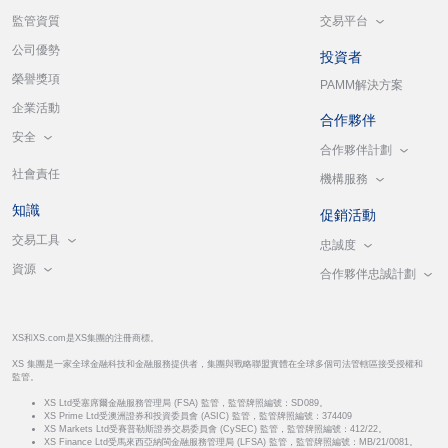
交易平台
監管資質
公司優勢
投資者
榮譽獎項
PAMM解決方案
企業活動
合作夥伴
安全
合作夥伴計劃
社會責任
機構服務
知識
促銷活動
交易工具
忠誠度
資源
合作夥伴忠誠計劃
XS和XS.com是XS集團的注冊商標。
XS 集團是一家全球金融科技和金融服務提供者，集團與戰略聯盟實體在全球多個司法管轄區接受授權和
監管。
XS Ltd受塞席爾金融服務管理局 (FSA) 監管，監管牌照編號：SD089。
XS Prime Ltd受澳洲證券和投資委員會 (ASIC) 監管，監管牌照編號：374409
XS Markets Ltd受賽普勒斯證券交易委員會 (CySEC) 監管，監管牌照編號：412/22。
XS Finance Ltd受馬來西亞納閩金融服務管理局 (LFSA) 監管，監管牌照編號：MB/21/0081。