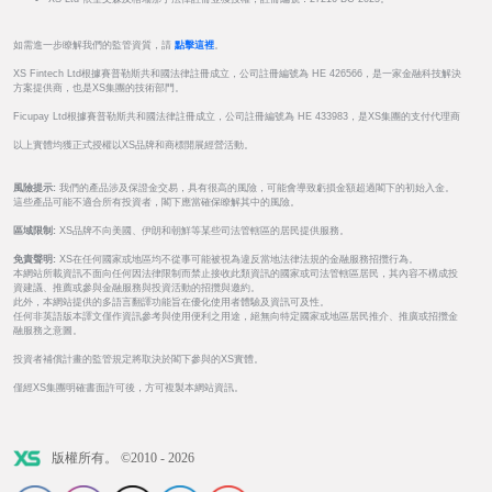
如需進一步瞭解我們的監管資質，請
點擊這裡
。
XS Fintech Ltd根據賽普勒斯共和國法律註冊成立，公司註冊編號為 HE 426566，是一家金融科技解決
方案提供商，也是XS集團的技術部門。
Ficupay Ltd根據賽普勒斯共和國法律註冊成立，公司註冊編號為 HE 433983，是XS集團的支付代理商
以上實體均獲正式授權以XS品牌和商標開展經營活動。
風險提示:
我們的產品涉及保證金交易，具有很高的風險，可能會導致虧損金額超過閣下的初始入金。
這些產品可能不適合所有投資者，閣下應當確保瞭解其中的風險。
區域限制:
XS品牌不向美國、伊朗和朝鮮等某些司法管轄區的居民提供服務。
免責聲明:
XS在任何國家或地區均不從事可能被視為違反當地法律法規的金融服務招攬行為。
本網站所載資訊不面向任何因法律限制而禁止接收此類資訊的國家或司法管轄區居民，其內容不構成投
資建議、推薦或參與金融服務與投資活動的招攬與邀約。
此外，本網站提供的多語言翻譯功能旨在優化使用者體驗及資訊可及性。
任何非英語版本譯文僅作資訊參考與使用便利之用途，絕無向特定國家或地區居民推介、推廣或招攬金
融服務之意圖。
投資者補償計畫的監管規定將取決於閣下參與的XS實體。
僅經XS集團明確書面許可後，方可複製本網站資訊。
版權所有。 ©2010 - 2026