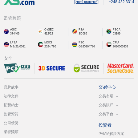
[email protected]
+248 432 3314
監管牌照
ASIC
CySEC
FSA
FSCA
374409
412/22
SD089
53199
LFSA
MOCI
FSC
CMA
MB/21/0081
2024/786
GB25204786
2020000339
安全
交易中心
品牌故事
交易市場
法律文件
交易賬戶
招賢納士
交易平台
監管資質
公司優勢
投資者
榮譽獎項
PAMM解決方案