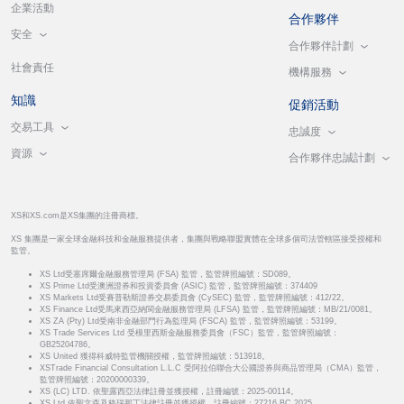
企業活動
合作夥伴
安全
合作夥伴計劃
社會責任
機構服務
知識
促銷活動
交易工具
忠誠度
資源
合作夥伴忠誠計劃
XS和XS.com是XS集團的注冊商標。
XS 集團是一家全球金融科技和金融服務提供者，集團與戰略聯盟實體在全球多個司法管轄區接受授權和
監管。
XS Ltd受塞席爾金融服務管理局 (FSA) 監管，監管牌照編號：SD089。
XS Prime Ltd受澳洲證券和投資委員會 (ASIC) 監管，監管牌照編號：374409
XS Markets Ltd受賽普勒斯證券交易委員會 (CySEC) 監管，監管牌照編號：412/22。
XS Finance Ltd受馬來西亞納閩金融服務管理局 (LFSA) 監管，監管牌照編號：MB/21/0081。
XS ZA (Pty) Ltd受南非金融部門行為監理局 (FSCA) 監管，監管牌照編號：53199。
XS Trade Services Ltd 受模里西斯金融服務委員會（FSC）監管，監管牌照編號：
GB25204786。
XS United 獲得科威特監管機關授權，監管牌照編號：513918。
XSTrade Financial Consultation L.L.C 受阿拉伯聯合大公國證券與商品管理局（CMA）監管，
監管牌照編號：20200000339。
XS (LC) LTD. 依聖露西亞法律註冊並獲授權，註冊編號：2025-00114。
XS Ltd 依聖文森及格瑞那丁法律註冊並獲授權，註冊編號：27216 BC 2025。