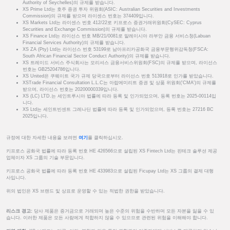
Authority of Seychelles)의 규제를 받습니다.
XS Prime Ltd는 호주 증권 투자 위원회(ASIC: Australian Securities and Investments
Commission)의 규제를 받으며 라이센스 번호는 374409입니다.
XS Markets Ltd는 라이센스 번호 412/22로 키프로스 증권거래위원회(CySEC: Cyprus
Securities and Exchange Commission)의 규제를 받습니다.
XS Finance Ltd는 라이선스 번호 MB/21/0081로 말레이시아 라부안 금융 서비스청(Labuan
Financial Services Authority)의 규제를 받습니다.
XS ZA (Pty) Ltd는 라이선스 번호 53199로 남아프리카공화국 금융부문행위감독청(FSCA:
South African Financial Sector Conduct Authority)의 규제를 받습니다.
XS 트레이드 서비스 주식회사는 모리셔스 금융서비스위원회(FSC)의 규제를 받으며, 라이선스
번호는 GB25204786입니다.
XS United은 쿠웨이트 국가 규제 당국으로부터 라이선스 번호 513918로 인가를 받았습니다.
XSTrade Financial Consultation L.L.C는 아랍에미리트 증권 및 상품 위원회('CMA')의 규제를
받으며, 라이선스 번호는 20200000339입니다.
XS (LC) LTD.는 세인트루시아 법률에 따라 등록 및 인가되었으며, 등록 번호는 2025-00114입
니다.
XS Ltd는 세인트빈센트 그레나딘 법률에 따라 등록 및 인가되었으며, 등록 번호는 27216 BC
2025입니다.
규정에 대한 자세한 내용을 보려면
여기
를 클릭하십시오.
키프로스 공화국 법률에 따라 등록 번호 HE 426566으로 설립된 XS Fintech Ltd는 핀테크 솔루션 제공
업체이자 XS 그룹의 기술 부문입니다.
키프로스 공화국 법률에 따라 등록 번호 HE 433983으로 설립된 Ficupay Ltd는 XS 그룹의 결제 대행
사입니다.
위의 법인은 XS 브랜드 및 상표로 운영할 수 있는 적법한 권한을 받았습니다.
리스크 경고:
당사 제품은 증거금으로 거래되며 높은 수준의 위험을 수반하며 모든 자본을 잃을 수 있
습니다. 이러한 제품은 모든 사람에게 적합하지 않을 수 있으므로 관련된 위험을 이해해야 합니다.