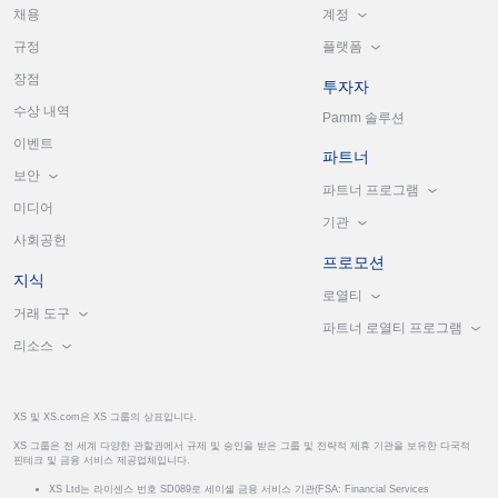
계정
채용
플랫폼
규정
장점
투자자
수상 내역
Pamm 솔루션
이벤트
파트너
보안
파트너 프로그램
미디어
기관
사회공헌
프로모션
지식
로열티
거래 도구
파트너 로열티 프로그램
리소스
XS 및 XS.com은 XS 그룹의 상표입니다.
XS 그룹은 전 세계 다양한 관할권에서 규제 및 승인을 받은 그룹 및 전략적 제휴 기관을 보유한 다국적
핀테크 및 금융 서비스 제공업체입니다.
XS Ltd는 라이센스 번호 SD089로 세이셸 금융 서비스 기관(FSA: Financial Services