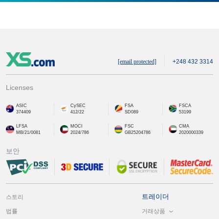
[email protected]
+248 432 3314
Licenses
ASIC
CySEC
FSA
FSCA
374409
412/22
SD089
53199
LFSA
MOCI
FSC
CMA
MB/21/0081
2024/786
GB25204786
2020000339
보안
트레이더
스토리
거래상품
법률