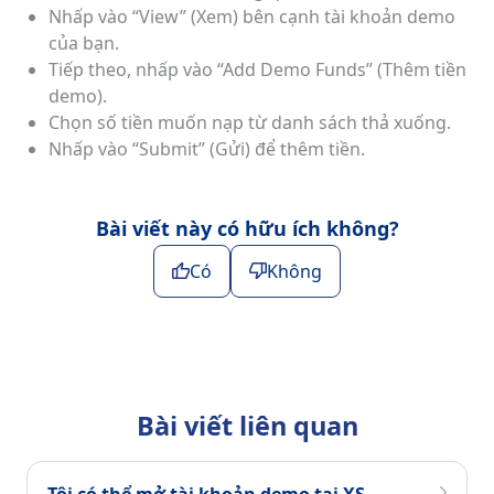
Nhấp vào “View” (Xem) bên cạnh tài khoản demo
của bạn.
Tiếp theo, nhấp vào “Add Demo Funds” (Thêm tiền
demo).
Chọn số tiền muốn nạp từ danh sách thả xuống.
Nhấp vào “Submit” (Gửi) để thêm tiền.
Bài viết này có hữu ích không?
Có
Không
Bài viết liên quan