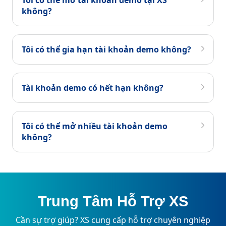
Tôi có thể mở tài khoản demo tại XS
không?
Tôi có thể gia hạn tài khoản demo không?
Tài khoản demo có hết hạn không?
Tôi có thể mở nhiều tài khoản demo
không?
Trung Tâm Hỗ Trợ XS
Cần sự trợ giúp? XS cung cấp hỗ trợ chuyên nghiệp