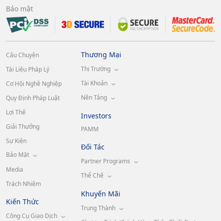
Bảo mật
Thương Mại
Câu Chuyện
Thị Trường
Tài Liệu Pháp Lý
Tài Khoản
Cơ Hội Nghề Nghiệp
Nền Tảng
Quy Định Pháp Luật
Lợi Thế
Investors
Giải Thưởng
PAMM
Sự Kiện
Đối Tác
Bảo Mật
Partner Programs
Media
Thể Chế
Trách Nhiệm
Khuyến Mãi
Kiến Thức
Trung Thành
Công Cụ Giao Dịch