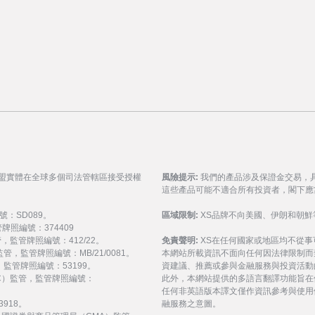
聯盟實體在全球多個司法管轄區接受授權
風險提示:
我們的產品涉及保證金交易，
這些產品可能不適合所有投資者，閣下應
號：SD089。
區域限制:
XS品牌不向美國、伊朗和朝鮮
監管牌照編號：374409
 監管，監管牌照編號：412/22。
免責聲明:
XS在任何國家或地區均不從
) 監管，監管牌照編號：MB/21/0081。
本網站所載資訊不面向任何因法律限制而
監管，監管牌照編號：53199。
資建議、推薦或參與金融服務與投資活動
會（FSC）監管，監管牌照編號：
此外，本網站提供的多語言翻譯功能旨在
任何非英語版本譯文僅作資訊參考與使用
3918。
融服務之意圖。