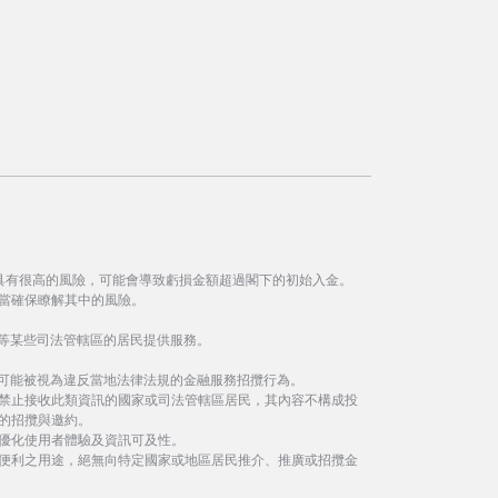
具有很高的風險，可能會導致虧損金額超過閣下的初始入金。
當確保瞭解其中的風險。
等某些司法管轄區的居民提供服務。
事可能被視為違反當地法律法規的金融服務招攬行為。
禁止接收此類資訊的國家或司法管轄區居民，其內容不構成投
的招攬與邀約。
優化使用者體驗及資訊可及性。
便利之用途，絕無向特定國家或地區居民推介、推廣或招攬金