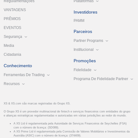
Plataformas
Regulamentações
VANTAGENS
Investidores
PRÊMIOS
PAMM
EVENTOS
Parceiros
Segurança
Partner Programs
Media
Institucional
Cidadania
Promoções
Conhecimento
Fidelidade
Ferramentas De Trading
Programa De Fidelidade Partner
Recursos
XS & XS.com são marcas registradas do Grupo XS.
O Grupo XS é um provedor multinacional de fintech e serviços financeiros com entidades do grupo
e alianças estratégicas regulamentadas e autorizadas em várias jurisdições ao redor do mundo.
A XS Ltd é regulamentada pela Autoridade de Serviços Financeiros de Seychelles (FSA)
com o número de licença: (SD089).
A XS Prime Ltd é regulamentada pela Comissão de Valores Mobiliários e Investimentos da
Austrália (ASIC) com o número de licença: (374409).