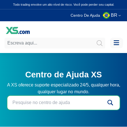
Todo trading envolve um alto nível de risco. Você pode perder seu capital.
BR
Centro De Ajuda
Centro de Ajuda XS
A XS oferece suporte especializado 24/5, qualquer hora,
qualquer lugar no mundo.