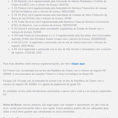
A XS Markets Ltd é regulamentada pela Comissão de Valores Mobiliários e Câmbio de
Chipre (CySEC) com o número de licença: (412/22).
A XS Finance Ltd é regulamentada pela Autoridade de Serviços Financeiros de Labuan
(LFSA) na Malásia com o número de licença: MB/21/0081.
A XS ZA (Pty) Ltd é regulamentada pela Autoridade de Conduta do Setor Financeiro da
África do Sul (FSCA) com o número de licença: 53199.
A XS Trade Services Ltd é regulamentada pela Mauritius Financial Services Commission
(FSC) de Maurício, com o número de licença: GB25204786.
A XS United é autorizada pelas autoridades regulatórias do Estado do Kuwait com o
número de licença: 513918.
A XSTrade Financial Consultation L.L.C é regulamentada pela Securities and Commodities
Authority (CMA) dos Emirados Árabes Unidos sob o número de licença: 20200000339.
A XS (LC) LTD. é registrada e autorizada sob as leis de Santa Lúcia com o número de
registro: 2025-00114.
A XS Ltd é registrada e autorizada sob as leis de São Vicente e Granadinas com o número
de registro: 27216 BC 2025.
Para mais detalhes sobre nossas regulamentações, por favor
clique aqui
.
XS Fintech Ltd, incorporada sob as leis da República do Chipre com o número de registro HE
426566, é uma provedora de soluções Fintech e o braço tecnológico do Grupo XS.
Ficupay Ltd, Ficupay Ltd, incorporada de acordo com as leis da República de Chipre com o
número de registro HE 433983, é o agente de pagamento do grupo XS.
As entidades acima estão devidamente autorizadas a operar sob a marca e as marcas registradas
XS.
Aviso de Risco:
nossos produtos são negociados com margem e apresentam um alto nível de
risco, sendo possível perder todo o seu capital. Esses produtos podem não ser adequados para
todos e você deve garantir que compreende os riscos envolvidos.