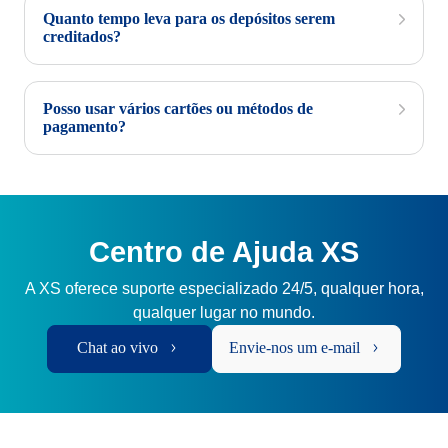
Quanto tempo leva para os depósitos serem
creditados?
Posso usar vários cartões ou métodos de
pagamento?
Centro de Ajuda XS
A XS oferece suporte especializado 24/5, qualquer hora,
qualquer lugar no mundo.
Chat ao vivo
Envie-nos um e-mail