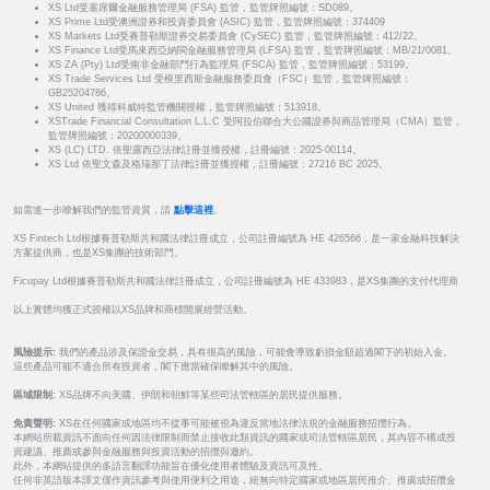
XS Ltd受塞席爾金融服務管理局 (FSA) 監管，監管牌照編號：SD089。
XS Prime Ltd受澳洲證券和投資委員會 (ASIC) 監管，監管牌照編號：374409
XS Markets Ltd受賽普勒斯證券交易委員會 (CySEC) 監管，監管牌照編號：412/22。
XS Finance Ltd受馬來西亞納閩金融服務管理局 (LFSA) 監管，監管牌照編號：MB/21/0081。
XS ZA (Pty) Ltd受南非金融部門行為監理局 (FSCA) 監管，監管牌照編號：53199。
XS Trade Services Ltd 受模里西斯金融服務委員會（FSC）監管，監管牌照編號：
GB25204786。
XS United 獲得科威特監管機關授權，監管牌照編號：513918。
XSTrade Financial Consultation L.L.C 受阿拉伯聯合大公國證券與商品管理局（CMA）監管，
監管牌照編號：20200000339。
XS (LC) LTD. 依聖露西亞法律註冊並獲授權，註冊編號：2025-00114。
XS Ltd 依聖文森及格瑞那丁法律註冊並獲授權，註冊編號：27216 BC 2025。
如需進一步瞭解我們的監管資質，請
點擊這裡
。
XS Fintech Ltd根據賽普勒斯共和國法律註冊成立，公司註冊編號為 HE 426566，是一家金融科技解決
方案提供商，也是XS集團的技術部門。
Ficupay Ltd根據賽普勒斯共和國法律註冊成立，公司註冊編號為 HE 433983，是XS集團的支付代理商
以上實體均獲正式授權以XS品牌和商標開展經營活動。
風險提示:
我們的產品涉及保證金交易，具有很高的風險，可能會導致虧損金額超過閣下的初始入金。
這些產品可能不適合所有投資者，閣下應當確保瞭解其中的風險。
區域限制:
XS品牌不向美國、伊朗和朝鮮等某些司法管轄區的居民提供服務。
免責聲明:
XS在任何國家或地區均不從事可能被視為違反當地法律法規的金融服務招攬行為。
本網站所載資訊不面向任何因法律限制而禁止接收此類資訊的國家或司法管轄區居民，其內容不構成投
資建議、推薦或參與金融服務與投資活動的招攬與邀約。
此外，本網站提供的多語言翻譯功能旨在優化使用者體驗及資訊可及性。
任何非英語版本譯文僅作資訊參考與使用便利之用途，絕無向特定國家或地區居民推介、推廣或招攬金