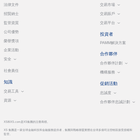
交易市場
法律文件
交易賬戶
招賢納士
交易平台
監管資質
公司優勢
投資者
榮譽獎項
PAMM解決方案
企業活動
合作夥伴
安全
合作夥伴計劃
社會責任
機構服務
知識
促銷活動
交易工具
忠誠度
資源
合作夥伴忠誠計劃
XS和XS.com是XS集團的注冊商標。
XS 集團是一家全球金融科技和金融服務提供者，集團與戰略聯盟實體在全球多個司法管轄區接受授權和
監管。