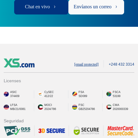
Chat en vivo
Envíanos un correo
[email protected]
+248 432 3314
Licenses
ASIC
CySEC
FSA
FSCA
374409
412/22
SD089
53199
LFSA
MOCI
FSC
CMA
MB/21/0081
2024/786
GB25204786
2020000339
Seguridad