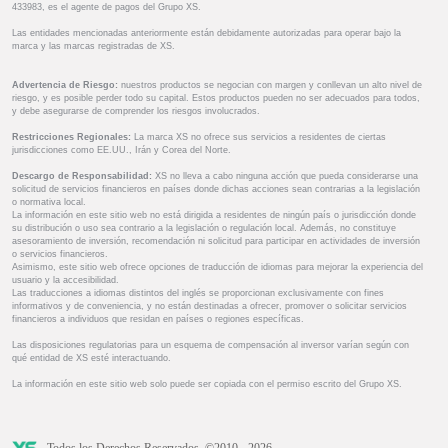
433983, es el agente de pagos del Grupo XS.
Las entidades mencionadas anteriormente están debidamente autorizadas para operar bajo la
marca y las marcas registradas de XS.
Advertencia de Riesgo:
nuestros productos se negocian con margen y conllevan un alto nivel de
riesgo, y es posible perder todo su capital. Estos productos pueden no ser adecuados para todos,
y debe asegurarse de comprender los riesgos involucrados.
Restricciones Regionales:
La marca XS no ofrece sus servicios a residentes de ciertas
jurisdicciones como EE.UU., Irán y Corea del Norte.
Descargo de Responsabilidad:
XS no lleva a cabo ninguna acción que pueda considerarse una
solicitud de servicios financieros en países donde dichas acciones sean contrarias a la legislación
o normativa local.
La información en este sitio web no está dirigida a residentes de ningún país o jurisdicción donde
su distribución o uso sea contrario a la legislación o regulación local. Además, no constituye
asesoramiento de inversión, recomendación ni solicitud para participar en actividades de inversión
o servicios financieros.
Asimismo, este sitio web ofrece opciones de traducción de idiomas para mejorar la experiencia del
usuario y la accesibilidad.
Las traducciones a idiomas distintos del inglés se proporcionan exclusivamente con fines
informativos y de conveniencia, y no están destinadas a ofrecer, promover o solicitar servicios
financieros a individuos que residan en países o regiones específicas.
Las disposiciones regulatorias para un esquema de compensación al inversor varían según con
qué entidad de XS esté interactuando.
La información en este sitio web solo puede ser copiada con el permiso escrito del Grupo XS.