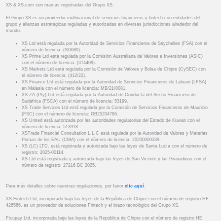
XS & XS.com son marcas registradas del Grupo XS.
El Grupo XS es un proveedor multinacional de servicios financieros y fintech con entidades del
grupo y alianzas estratégicas reguladas y autorizadas en diversas jurisdicciones alrededor del
mundo.
XS Ltd está regulada por la Autoridad de Servicios Financieros de Seychelles (FSA) con el
número de licencia: (SD089).
XS Prime Ltd está regulada por la Comisión Australiana de Valores e Inversiones (ASIC)
con el número de licencia: (374409).
XS Markets Ltd está regulada por la Comisión de Valores y Bolsa de Chipre (CySEC) con
el número de licencia: (412/22).
XS Finance Ltd está regulada por la Autoridad de Servicios Financieros de Labuan (LFSA)
en Malasia con el número de licencia: MB/21/0081.
XS ZA (Pty) Ltd está regulada por la Autoridad de Conducta del Sector Financiero de
Sudáfrica (FSCA) con el número de licencia: 53199.
XS Trade Services Ltd está regulada por la Comisión de Servicios Financieros de Mauricio
(FSC) con el número de licencia: GB25204786.
XS United está autorizada por las autoridades regulatorias del Estado de Kuwait con el
número de licencia: 513918.
XSTrade Financial Consultation L.L.C está regulada por la Autoridad de Valores y Materias
Primas de los EAU (CMA) con el número de licencia: 20200000339.
XS (LC) LTD. está registrada y autorizada bajo las leyes de Santa Lucía con el número de
registro: 2025-00114.
XS Ltd está registrada y autorizada bajo las leyes de San Vicente y las Granadinas con el
número de registro: 27216 BC 2025.
Para más detalles sobre nuestras regulaciones, por favor
clic aquí
.
XS Fintech Ltd, incorporado bajo las leyes de la República de Chipre con el número de registro HE
426566, es un proveedor de soluciones Fintech y el brazo tecnológico del Grupo XS.
Ficupay Ltd, incorporada bajo las leyes de la República de Chipre con el número de registro HE