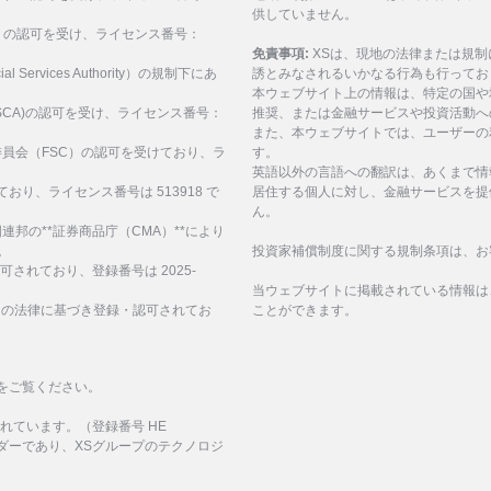
供していません。
SEC）の認可を受け、ライセンス番号：
免責事項:
XSは、現地の法律または規
al Services Authority）の規制下にあ
誘とみなされるいかなる行為も行ってお
。
本ウェブサイト上の情報は、特定の国や
構(FSCA)の認可を受け、ライセンス番号：
推奨、または金融サービスや投資活動へ
また、本ウェブサイトでは、ユーザーの
サービス委員会（FSC）の認可を受けており、ラ
す。
英語以外の言語への翻訳は、あくまで情
ており、ライセンス番号は 513918 で
居住する個人に対し、金融サービスを提
ん。
、アラブ首長国連邦の**証券商品庁（CMA）**により
。
投資家補償制度に関する規制条項は、お
認可されており、登録番号は 2025-
当ウェブサイトに掲載されている情報は
諸島の法律に基づき登録・認可されてお
ことができます。
をご覧ください。
化されています。（登録番号 HE
イダーであり、XSグループのテクノロジ