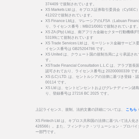
374409 で規制されています。
XS Markets Ltd は、キプロス証券取引委員会（Cy
412/22で規制されています。
XS Finance Ltdは、マレーシアのLFSA（Labuan Financi
り、ライセンス番号：MB/21/0081で規制されています
XS ZA (Pty) Ltdは、南アフリカ金融セクター行動機
53199にて規制されています
XS Trade Services Ltd は、モーリシャス金融
イセンス番号は GB25204786 です。
XS United は、クウェート国の規制当局により承認され
す。
XSTrade Financial Consultation L.L.C は
認可されており、ライセンス番号は 20200000339 です
XS (LC) LTD. は、セントルシアの法律に基づき登録・
00114 です。
XS Ltd は、セントビンセントおよびグレナディーン
り、登録番号は 27216 BC 2025 です。
上記ライセンス、規制、法的文書の詳細については、
こちら
XS Fintech Ltd は、キプロス共和国の法律に基づいて法人
426566）。また、フィンテック・ソリューション・プロバ
ー部門です。