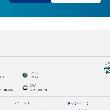
セ
A
FSCA
089
53199
C
CMA
25204786
2020000339
パートナー
キャンペーン