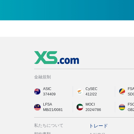
金融規制
ASIC
CySEC
FS
374409
412/22
SD
LFSA
MOCI
FS
MB/21/0081
2024/786
GB
私たちについて
トレード