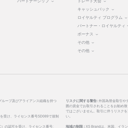
パートナーシップ
トレード大会
キャッシュバック
ロイヤルティ プログラム
パートナー・ロイヤルティ
ボーナス
その他
その他
グループ及びアライアンス組織を持つ
リスクに関する警告:
外国為替金取引や
囲の資金でお取引されることをお勧め致
ではございません。取引に伴うリスクを
可を受け、ライセンス番号SD089で規制
い。
ASIC）の認可を受け、ライセンス番号:
地域の制限 :
XS Brandは、米国、