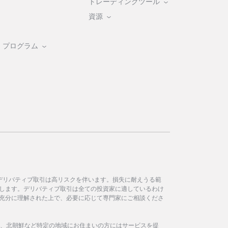
トレーディングツール
資源
・プログラム
デリバティブ取引は高リスクを伴います。損失に耐えうる範
します。デリバティブ取引は全ての投資家に適しているわけ
充分に理解された上で、必要に応じて専門家にご相談くださ
イラン、北朝鮮など特定の地域にお住まいの方にはサービスを提