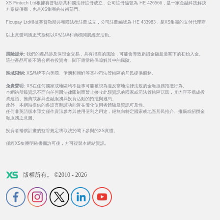
XS Fintech Ltd根據賽普勒斯共和國法律註冊成立，公司註冊編號為 HE 426566，是一家金融科技解決
方案提供商，也是XS集團的技術部門。
Ficupay Ltd根據賽普勒斯共和國法律註冊成立，公司註冊編號為 HE 433983，是XS集團的支付代理商
以上實體均獲正式授權以XS品牌和商標開展經營活動。
風險提示:
我們的產品涉及保證金交易，具有很高的風險，可能會導致虧損金額超過閣下的初始入金。
這些產品可能不適合所有投資者，閣下應當確保瞭解其中的風險。
區域限制:
XS品牌不向美國、伊朗和朝鮮等某些司法管轄區的居民提供服務。
免責聲明:
XS在任何國家或地區均不從事可能被視為違反當地法律法規的金融服務招攬行為。
本網站所載資訊不面向任何因法律限制而禁止接收此類資訊的國家或司法管轄區居民，其內容不構成投
資建議、推薦或參與金融服務與投資活動的招攬與邀約。
此外，本網站提供的多語言翻譯功能旨在優化使用者體驗及資訊可及性。
任何非英語版本譯文僅作資訊參考與使用便利之用途，絕無向特定國家或地區居民推介、推廣或招攬金
融服務之意圖。
投資者補償計畫的監管規定將取決於閣下參與的XS實體。
僅經XS集團明確書面許可後，方可複製本網站資訊。
版權所有。 ©2010 - 2026