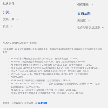
社會責任
機構服務
知識
促銷活動
交易工具
忠誠度
資源
合作夥伴忠誠計劃
XS和XS.com是XS集團的注冊商標。
XS 集團是一家全球金融科技和金融服務提供者，集團與戰略聯盟實體在全球多個司法管轄區接受授權和
監管。
XS Ltd受塞席爾金融服務管理局 (FSA) 監管，監管牌照編號：SD089。
XS Prime Ltd受澳洲證券和投資委員會 (ASIC) 監管，監管牌照編號：374409
XS Markets Ltd受賽普勒斯證券交易委員會 (CySEC) 監管，監管牌照編號：412/22。
XS Finance Ltd受馬來西亞納閩金融服務管理局 (LFSA) 監管，監管牌照編號：MB/21/0081。
XS ZA (Pty) Ltd受南非金融部門行為監理局 (FSCA) 監管，監管牌照編號：53199。
XS Trade Services Ltd 受模里西斯金融服務委員會（FSC）監管，監管牌照編號：
GB25204786。
XS United 獲得科威特監管機關授權，監管牌照編號：513918。
XSTrade Financial Consultation L.L.C 受阿拉伯聯合大公國證券與商品管理局（CMA）監管，
監管牌照編號：20200000339。
XS (LC) LTD. 依聖露西亞法律註冊並獲授權，註冊編號：2025-00114。
XS Ltd 依聖文森及格瑞那丁法律註冊並獲授權，註冊編號：27216 BC 2025。
如需進一步瞭解我們的監管資質，請
點擊這裡
。