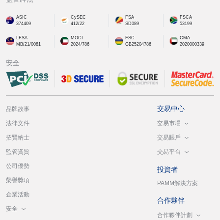
ASIC
CySEC
FSA
FSCA
374409
412/22
SD089
53199
LFSA
MOCI
FSC
CMA
MB/21/0081
2024/786
GB25204786
2020000339
安全
交易中心
品牌故事
交易市場
法律文件
交易賬戶
招賢納士
交易平台
監管資質
公司優勢
投資者
榮譽獎項
PAMM解決方案
企業活動
合作夥伴
安全
合作夥伴計劃