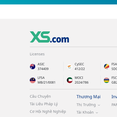
Licenses
ASIC
CySEC
FSA
374409
412/22
SD
LFSA
MOCI
FSC
MB/21/0081
2024/786
GB
Câu Chuyện
Thương Mại
In
Tài Liệu Pháp Lý
Thị Trường
PA
Cơ Hội Nghề Nghiệp
Tài Khoản