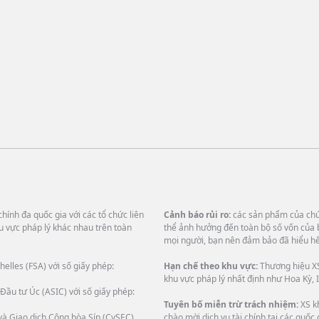
hính đa quốc gia với các tổ chức liên
Cảnh báo rủi ro:
các sản phẩm của chún
u vực pháp lý khác nhau trên toàn
thể ảnh hưởng đến toàn bộ số vốn của 
mọi người, bạn nên đảm bảo đã hiểu hết
helles (FSA) với số giấy phép:
Hạn chế theo khu vực:
Thương hiệu XS
khu vực pháp lý nhất định như Hoa Kỳ, I
Đầu tư Úc (ASIC) với số giấy phép:
Tuyên bố miễn trừ trách nhiệm:
XS k
và Giao dịch Cộng hòa Síp (CySEC)
chào mời dịch vụ tài chính tại các quốc