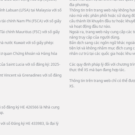
địa phương.
ính Labuan (LFSA) tại Malaysia với số
Thông tin trên trang web này không hướ
nào mà việc phân phối hoặc sử dụng đó 
 tài chính Nam Phi (FSCA) với số giấy
cấu thành lời khuyên đầu tư hoặc khuyế
và hoạt động đầu tư nào.
Tài chính Mauritius (FSC) với số giấy
Ngoài ra, trang web này cung cấp các 
năng truy cập của người dùng.
hà nước Kuwait với số giấy phép:
Bản dịch sang các ngôn ngữ khác ngoài 
tiện lợi và không nhằm mục đích cung c
i Cơ quan Chứng khoán và Hàng hóa
nhân cư trú tại các quốc gia hoặc khu v
ủa Saint Lucia với số đăng ký: 2025-
Các quy định pháp lý đối với chương tr
thực thể XS mà bạn đang hợp tác.
int Vincent và Grenadines với số đăng
Thông tin trên trang web chỉ có thể đư
XS.
ới số đăng ký HE 426566 là Nhà cung
up.
với số Đăng ký HE 433983, là đại lý