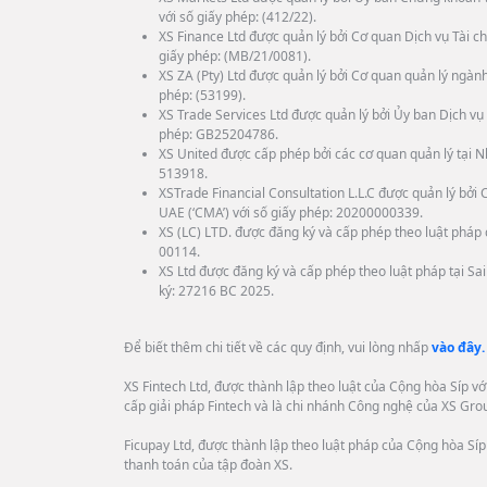
với số giấy phép: (412/22).
XS Finance Ltd được quản lý bởi Cơ quan Dịch vụ Tài ch
giấy phép: (MB/21/0081).
XS ZA (Pty) Ltd được quản lý bởi Cơ quan quản lý ngành
phép: (53199).
XS Trade Services Ltd được quản lý bởi Ủy ban Dịch vụ 
phép: GB25204786.
XS United được cấp phép bởi các cơ quan quản lý tại N
513918.
XSTrade Financial Consultation L.L.C được quản lý bở
UAE (‘CMA’) với số giấy phép: 20200000339.
XS (LC) LTD. được đăng ký và cấp phép theo luật pháp c
00114.
XS Ltd được đăng ký và cấp phép theo luật pháp tại Sa
ký: 27216 BC 2025.
Để biết thêm chi tiết về các quy định, vui lòng nhấp
vào đây.
XS Fintech Ltd, được thành lập theo luật của Cộng hòa Síp v
cấp giải pháp Fintech và là chi nhánh Công nghệ của XS Gro
Ficupay Ltd, được thành lập theo luật pháp của Cộng hòa Síp 
thanh toán của tập đoàn XS.