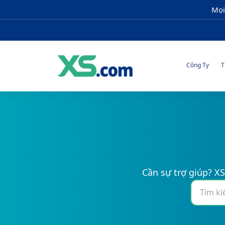
Mọi
Công Ty
T
Cần sự trợ giúp? XS