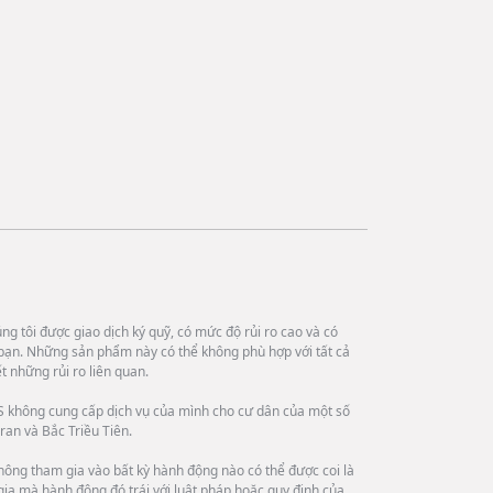
g tôi được giao dịch ký quỹ, có mức độ rủi ro cao và có
bạn. Những sản phẩm này có thể không phù hợp với tất cả
 những rủi ro liên quan.
 không cung cấp dịch vụ của mình cho cư dân của một số
ran và Bắc Triều Tiên.
hông tham gia vào bất kỳ hành động nào có thể được coi là
 gia mà hành động đó trái với luật pháp hoặc quy định của