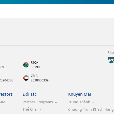
Bảo
FSCA
089
53199
CMA
25204786
2020000339
vestors
Đối Tác
Khuyến Mãi
MM
Partner Programs
Trung Thành
Thể Chế
Chương Trình Khách Hàng 