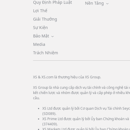
Quy Định Pháp Luật
Nền Tảng
Lợi Thế
Giải Thưởng
Sự Kiện
Bảo Mật
Media
Trách Nhiệm
XS & XS.com là thương hiệu của XS Group.
XS Group là nhà cung cấp dịch vụ tài chính và công nghệ tài c
kết chiến lược và nhóm được quản lý và cấp phép ở nhiều kh
cầu.
XS Ltd được quản lý bởi Cơ quan Dịch vụ Tài chính Seyc
(SD089).
XS Prime Ltd được quản lý bởi Ủy ban Chứng khoán và 
(374409).
XS Markets Ltd được quản lý bởi Ủy ban Chứng khoán 