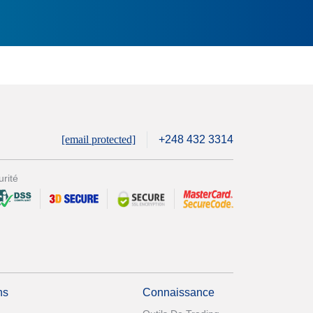
[email protected]
+248 432 3314
rité
ns
Connaissance