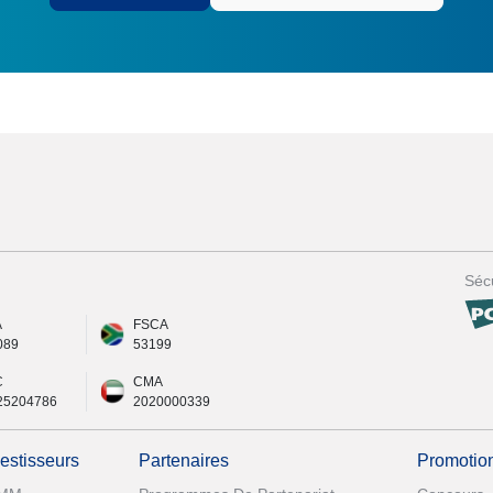
Sécu
A
FSCA
089
53199
C
CMA
25204786
2020000339
vestisseurs
Partenaires
Promotio