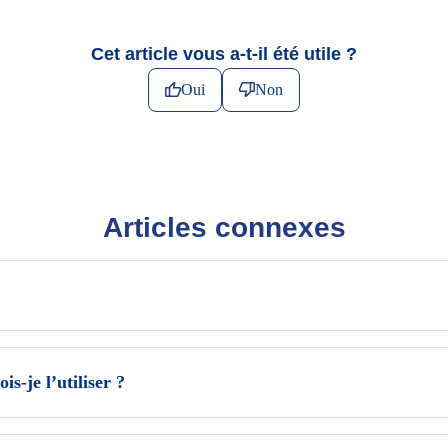
Cet article vous a-t-il été utile ?
Oui
Non
Articles connexes
s-je l’utiliser ?