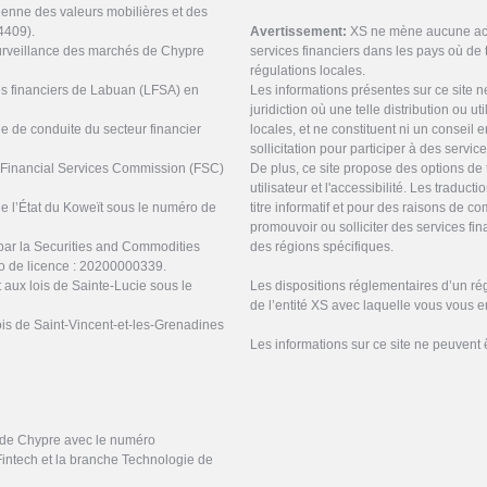
ienne des valeurs mobilières et des
4409).
Avertissement:
XS ne mène aucune acti
urveillance des marchés de Chypre
services financiers dans les pays où de t
régulations locales.
ces financiers de Labuan (LFSA) en
Les informations présentes sur ce site 
juridiction où une telle distribution ou ut
ne de conduite du secteur financier
locales, et ne constituent ni un conseil
sollicitation pour participer à des servic
s Financial Services Commission (FSC)
De plus, ce site propose des options de 
utilisateur et l'accessibilité. Les tradu
de l’État du Koweït sous le numéro de
titre informatif et pour des raisons de 
promouvoir ou solliciter des services f
par la Securities and Commodities
des régions spécifiques.
o de licence : 20200000339.
 aux lois de Sainte-Lucie sous le
Les dispositions réglementaires d’un ré
de l’entité XS avec laquelle vous vous 
ois de Saint-Vincent-et-les-Grenadines
Les informations sur ce site ne peuvent 
e de Chypre avec le numéro
Fintech et la branche Technologie de