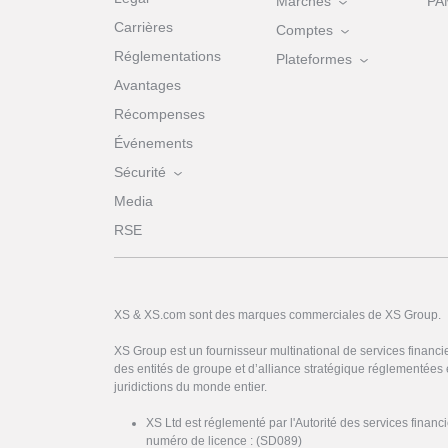
Marchés
PA
Carrières
Comptes
Réglementations
Plateformes
Avantages
Récompenses
Événements
Sécurité
Media
RSE
XS & XS.com sont des marques commerciales de XS Group.
XS Group est un fournisseur multinational de services financi
des entités de groupe et d’alliance stratégique réglementées 
juridictions du monde entier.
XS Ltd est réglementé par l'Autorité des services finan
numéro de licence : (SD089)