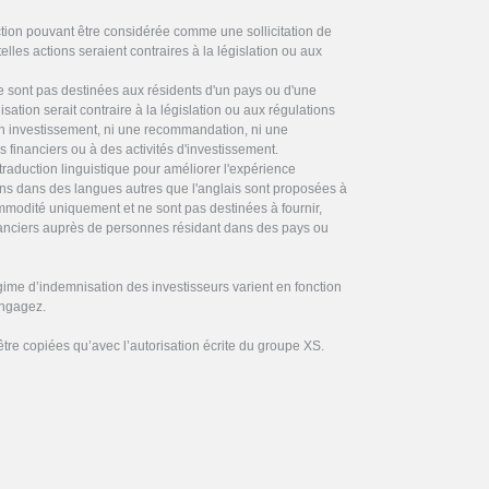
on pouvant être considérée comme une sollicitation de
elles actions seraient contraires à la législation ou aux
ne sont pas destinées aux résidents d'un pays ou d'une
ilisation serait contraire à la législation ou aux régulations
 en investissement, ni une recommandation, ni une
es financiers ou à des activités d'investissement.
traduction linguistique pour améliorer l'expérience
ctions dans des langues autres que l'anglais sont proposées à
commodité uniquement et ne sont pas destinées à fournir,
inanciers auprès de personnes résidant dans des pays ou
gime d’indemnisation des investisseurs varient en fonction
engagez.
être copiées qu’avec l’autorisation écrite du groupe XS.