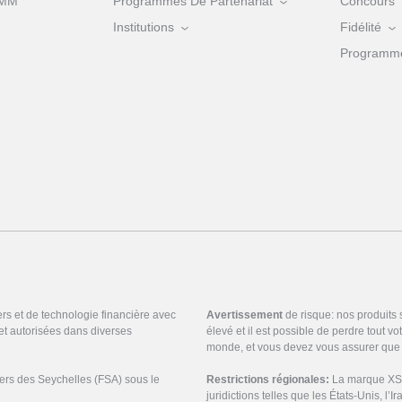
MM
Programmes De Partenariat
Concours
Institutions
Fidélité
Programme 
ers et de technologie financière avec
Avertissement
de risque: nos produits
et autorisées dans diverses
élevé et il est possible de perdre tout v
monde, et vous devez vous assurer que 
ciers des Seychelles (FSA) sous le
Restrictions régionales:
La marque XS n
juridictions telles que les États-Unis, l’I