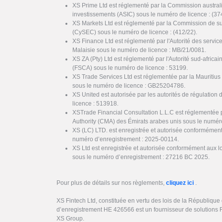
XS Prime Ltd est réglementé par la Commission austral
investissements (ASIC) sous le numéro de licence : (37
XS Markets Ltd est réglementé par la Commission de s
(CySEC) sous le numéro de licence : (412/22).
XS Finance Ltd est réglementé par l'Autorité des servi
Malaisie sous le numéro de licence : MB/21/0081.
XS ZA (Pty) Ltd est réglementé par l'Autorité sud-africai
(FSCA) sous le numéro de licence : 53199.
XS Trade Services Ltd est réglementée par la Mauritiu
sous le numéro de licence : GB25204786.
XS United est autorisée par les autorités de régulation 
licence : 513918.
XSTrade Financial Consultation L.L.C est réglementée 
Authority (CMA) des Émirats arabes unis sous le numér
XS (LC) LTD. est enregistrée et autorisée conformément
numéro d’enregistrement : 2025-00114.
XS Ltd est enregistrée et autorisée conformément aux l
sous le numéro d’enregistrement : 27216 BC 2025.
Pour plus de détails sur nos règlements,
cliquez ici
.
XS Fintech Ltd, constituée en vertu des lois de la Républiqu
d’enregistrement HE 426566 est un fournisseur de solutions 
XS Group.