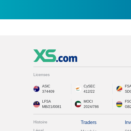
Licenses
ASIC
CySEC
FS
374409
412/22
SD
LFSA
MOCI
FS
MB/21/0081
2024/786
GB
Histoire
Traders
In
Légal