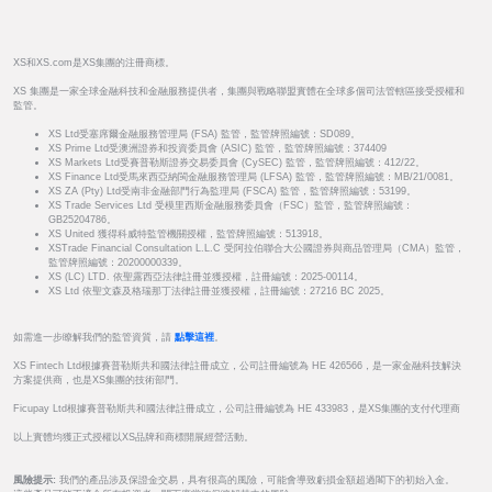
XS和XS.com是XS集團的注冊商標。
XS 集團是一家全球金融科技和金融服務提供者，集團與戰略聯盟實體在全球多個司法管轄區接受授權和
監管。
XS Ltd受塞席爾金融服務管理局 (FSA) 監管，監管牌照編號：SD089。
XS Prime Ltd受澳洲證券和投資委員會 (ASIC) 監管，監管牌照編號：374409
XS Markets Ltd受賽普勒斯證券交易委員會 (CySEC) 監管，監管牌照編號：412/22。
XS Finance Ltd受馬來西亞納閩金融服務管理局 (LFSA) 監管，監管牌照編號：MB/21/0081。
XS ZA (Pty) Ltd受南非金融部門行為監理局 (FSCA) 監管，監管牌照編號：53199。
XS Trade Services Ltd 受模里西斯金融服務委員會（FSC）監管，監管牌照編號：
GB25204786。
XS United 獲得科威特監管機關授權，監管牌照編號：513918。
XSTrade Financial Consultation L.L.C 受阿拉伯聯合大公國證券與商品管理局（CMA）監管，
監管牌照編號：20200000339。
XS (LC) LTD. 依聖露西亞法律註冊並獲授權，註冊編號：2025-00114。
XS Ltd 依聖文森及格瑞那丁法律註冊並獲授權，註冊編號：27216 BC 2025。
如需進一步瞭解我們的監管資質，請
點擊這裡
。
XS Fintech Ltd根據賽普勒斯共和國法律註冊成立，公司註冊編號為 HE 426566，是一家金融科技解決
方案提供商，也是XS集團的技術部門。
Ficupay Ltd根據賽普勒斯共和國法律註冊成立，公司註冊編號為 HE 433983，是XS集團的支付代理商
以上實體均獲正式授權以XS品牌和商標開展經營活動。
風險提示:
我們的產品涉及保證金交易，具有很高的風險，可能會導致虧損金額超過閣下的初始入金。