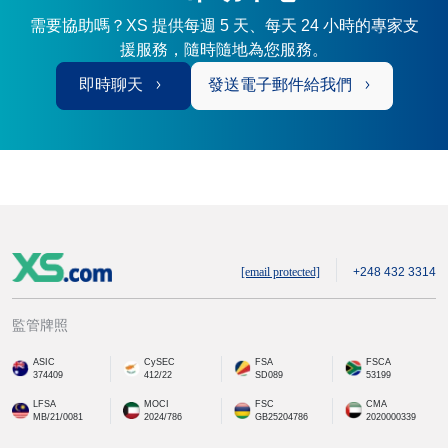
需要協助嗎？XS 提供每週 5 天、每天 24 小時的專家支
援服務，隨時隨地為您服務。
即時聊天
發送電子郵件給我們
[email protected]
+248 432 3314
監管牌照
ASIC
CySEC
FSA
FSCA
374409
412/22
SD089
53199
LFSA
MOCI
FSC
CMA
MB/21/0081
2024/786
GB25204786
2020000339