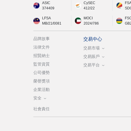
ASIC
CySEC
FS
374409
412/22
SD
LFSA
MOCI
FS
MB/21/0081
2024/786
GB
品牌故事
交易中心
法律文件
交易市場
招賢納士
交易賬戶
監管資質
交易平台
公司優勢
榮譽獎項
企業活動
安全
社會責任