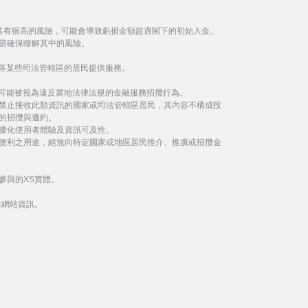
具有很高的風險，可能會導致虧損金額超過閣下的初始入金。
當確保瞭解其中的風險。
等某些司法管轄區的居民提供服務。
事可能被視為違反當地法律法規的金融服務招攬行為。
禁止接收此類資訊的國家或司法管轄區居民，其內容不構成投
的招攬與邀約。
優化使用者體驗及資訊可及性。
便利之用途，絕無向特定國家或地區居民推介、推廣或招攬金
參與的XS實體。
本網站資訊。