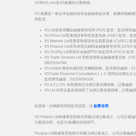
XS和XS.com是XS集團的注冊商標。
XS 集團是一家全球金融科技和金融服務提供者，集團與戰略
和監管。
XS Ltd受塞席爾金融服務管理局 (FSA) 監管，監管牌照編
XS Prime Ltd受澳洲證券和投資委員會 (ASIC) 監管，
XS Markets Ltd受賽普勒斯證券交易委員會 (CySEC)
XS Finance Ltd受馬來西亞納閩金融服務管理局 (LFSA
XS ZA (Pty) Ltd受南非金融部門行為監理局 (FSCA) 
XS Trade Services Ltd 受模里西斯金融服務委員
GB25204786。
XS United 獲得科威特監管機關授權，監管牌照編號：51
XSTrade Financial Consultation L.L.C 
監管牌照編號：20200000339。
XS (LC) LTD. 依聖露西亞法律註冊並獲授權，註冊編號：20
XS Ltd 依聖文森及格瑞那丁法律註冊並獲授權，註冊編號：27
如需進一步瞭解我們的監管資質，請
點擊這裡
。
XS Fintech Ltd根據賽普勒斯共和國法律註冊成立，公司註冊編
方案提供商，也是XS集團的技術部門。
Ficupay Ltd根據賽普勒斯共和國法律註冊成立，公司註冊編號為