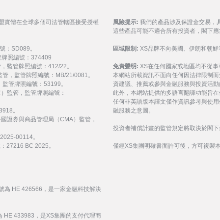
聯盟實體在全球多個司法管轄區接受授權
風險提示:
我們的產品涉及保證金交易，
這些產品可能不適合所有投資者，閣下應
號：SD089。
區域限制:
XS品牌不向美國、伊朗和朝鮮
監管牌照編號：374409
 監管，監管牌照編號：412/22。
免責聲明:
XS在任何國家或地區均不從
) 監管，監管牌照編號：MB/21/0081。
本網站所載資訊不面向任何因法律限制而
監管，監管牌照編號：53199。
資建議、推薦或參與金融服務與投資活動
會（FSC）監管，監管牌照編號：
此外，本網站提供的多語言翻譯功能旨在
任何非英語版本譯文僅作資訊參考與使用
3918。
融服務之意圖。
受阿拉伯聯合大公國證券與商品管理局（CMA）監管，
投資者補償計畫的監管規定將取決於閣下
25-00114。
216 BC 2025。
僅經XS集團明確書面許可後，方可複製
號為 HE 426566，是一家金融科技解決
 HE 433983，是XS集團的支付代理商