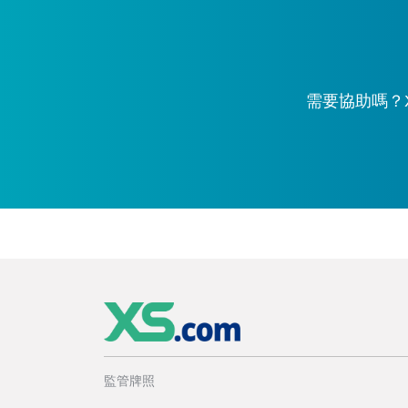
需要協助嗎？X
監管牌照