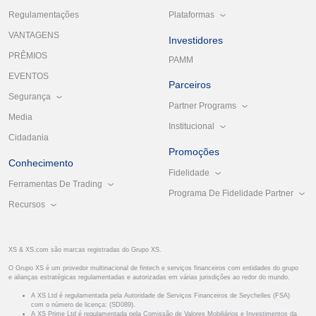
Plataformas
Regulamentações
VANTAGENS
Investidores
PRÊMIOS
PAMM
EVENTOS
Parceiros
Segurança
Partner Programs
Media
Institucional
Cidadania
Promoções
Conhecimento
Fidelidade
Ferramentas De Trading
Programa De Fidelidade Partner
Recursos
XS & XS.com são marcas registradas do Grupo XS.
O Grupo XS é um provedor multinacional de fintech e serviços financeiros com entidades do grupo
e alianças estratégicas regulamentadas e autorizadas em várias jurisdições ao redor do mundo.
A XS Ltd é regulamentada pela Autoridade de Serviços Financeiros de Seychelles (FSA)
com o número de licença: (SD089).
A XS Prime Ltd é regulamentada pela Comissão de Valores Mobiliários e Investimentos da