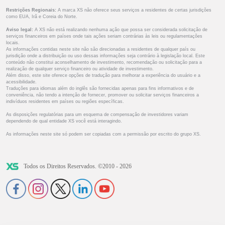
Restrições Regionais:
A marca XS não oferece seus serviços a residentes de certas jurisdições
como EUA, Irã e Coreia do Norte.
Aviso legal:
A XS não está realizando nenhuma ação que possa ser considerada solicitação de
serviços financeiros em países onde tais ações seriam contrárias às leis ou regulamentações
locais.
As informações contidas neste site não são direcionadas a residentes de qualquer país ou
jurisdição onde a distribuição ou uso dessas informações seja contrário à legislação local. Este
conteúdo não constitui aconselhamento de investimento, recomendação ou solicitação para a
realização de qualquer serviço financeiro ou atividade de investimento.
Além disso, este site oferece opções de tradução para melhorar a experiência do usuário e a
acessibilidade.
Traduções para idiomas além do inglês são fornecidas apenas para fins informativos e de
conveniência, não tendo a intenção de fornecer, promover ou solicitar serviços financeiros a
indivíduos residentes em países ou regiões específicas.
As disposições regulatórias para um esquema de compensação de investidores variam
dependendo de qual entidade XS você está interagindo.
As informações neste site só podem ser copiadas com a permissão por escrito do grupo XS.
Todos os Direitos Reservados. ©2010 - 2026