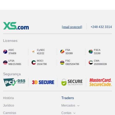
[email protected]
+248 432 3314
Licenses
ASIC
CySEC
FSA
FSCA
374409
412/22
SD089
53199
LFSA
MOCI
FSC
CMA
MB/21/0081
2024/786
GB25204786
2020000339
Segurança
Traders
História
Mercados
Jurídico
Contas
Carreiras