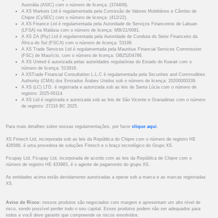
Austrália (ASIC) com o número de licença: (374409).
A XS Markets Ltd é regulamentada pela Comissão de Valores Mobiliários e Câmbio de
Chipre (CySEC) com o número de licença: (412/22).
A XS Finance Ltd é regulamentada pela Autoridade de Serviços Financeiros de Labuan
(LFSA) na Malásia com o número de licença: MB/21/0081.
A XS ZA (Pty) Ltd é regulamentada pela Autoridade de Conduta do Setor Financeiro da
África do Sul (FSCA) com o número de licença: 53199.
A XS Trade Services Ltd é regulamentada pela Mauritius Financial Services Commission
(FSC) de Maurício, com o número de licença: GB25204786.
A XS United é autorizada pelas autoridades regulatórias do Estado do Kuwait com o
número de licença: 513918.
A XSTrade Financial Consultation L.L.C é regulamentada pela Securities and Commodities
Authority (CMA) dos Emirados Árabes Unidos sob o número de licença: 20200000339.
A XS (LC) LTD. é registrada e autorizada sob as leis de Santa Lúcia com o número de
registro: 2025-00114.
A XS Ltd é registrada e autorizada sob as leis de São Vicente e Granadinas com o número
de registro: 27216 BC 2025.
Para mais detalhes sobre nossas regulamentações, por favor
clique aqui
.
XS Fintech Ltd, incorporada sob as leis da República do Chipre com o número de registro HE
426566, é uma provedora de soluções Fintech e o braço tecnológico do Grupo XS.
Ficupay Ltd, Ficupay Ltd, incorporada de acordo com as leis da República de Chipre com o
número de registro HE 433983, é o agente de pagamento do grupo XS.
As entidades acima estão devidamente autorizadas a operar sob a marca e as marcas registradas
XS.
Aviso de Risco:
nossos produtos são negociados com margem e apresentam um alto nível de
risco, sendo possível perder todo o seu capital. Esses produtos podem não ser adequados para
todos e você deve garantir que compreende os riscos envolvidos.