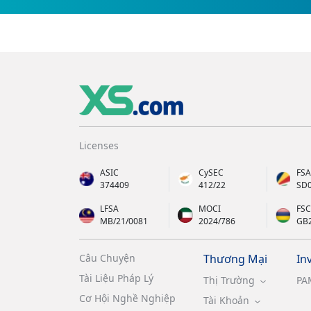
Licenses
ASIC
CySEC
FSA
374409
412/22
SD
LFSA
MOCI
FSC
MB/21/0081
2024/786
GB
Câu Chuyện
Thương Mại
In
Tài Liệu Pháp Lý
Thị Trường
PA
Cơ Hội Nghề Nghiệp
Tài Khoản