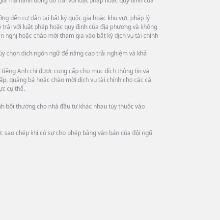
 gia mà hành động đó trái với luật pháp hoặc quy định của
ng đến cư dân tại bất kỳ quốc gia hoặc khu vực pháp lý
trái với luật pháp hoặc quy định của địa phương và không
n nghị hoặc chào mời tham gia vào bất kỳ dịch vụ tài chính
tùy chọn dịch ngôn ngữ để nâng cao trải nghiệm và khả
tiếng Anh chỉ được cung cấp cho mục đích thông tin và
ấp, quảng bá hoặc chào mời dịch vụ tài chính cho các cá
ực cụ thể.
ình bồi thường cho nhà đầu tư khác nhau tùy thuộc vào
ợc sao chép khi có sự cho phép bằng văn bản của đội ngũ