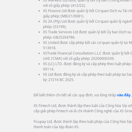
XS Markets Ltd được quản lý bởi Ủy ban Chứng khoán 
với số giấy phép: (412/22).
XS Finance Ltd được quản lý bởi Cơ quan Dịch vụ Tài ch
giấy phép: (MB/21/0081).
XS ZA (Pty) Ltd được quản lý bởi Cơ quan quản lý ngành
phép: (53199).
XS Trade Services Ltd được quản lý bởi Ủy ban Dịch vụ 
phép: GB25204786.
XS United được cấp phép bởi các cơ quan quản lý tại N
513918.
XSTrade Financial Consultation L.L.C được quản lý bở
UAE (‘CMA’) với số giấy phép: 20200000339.
XS (LC) LTD. được đăng ký và cấp phép theo luật pháp c
00114.
XS Ltd được đăng ký và cấp phép theo luật pháp tại Sa
ký: 27216 BC 2025.
Để biết thêm chi tiết về các quy định, vui lòng nhấp
vào đây.
XS Fintech Ltd, được thành lập theo luật của Cộng hòa Síp v
cấp giải pháp Fintech và là chi nhánh Công nghệ của XS Gro
Ficupay Ltd, được thành lập theo luật pháp của Cộng hòa Síp 
thanh toán của tập đoàn XS.