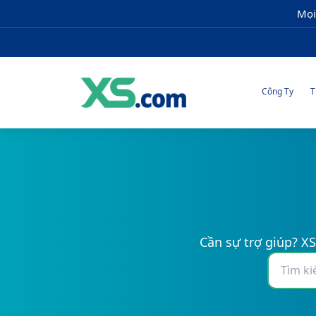
Mọi
Công Ty
T
Cần sự trợ giúp? XS