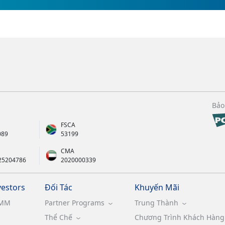
Bảo
FSCA
089
53199
CMA
25204786
2020000339
vestors
Đối Tác
Khuyến Mãi
MM
Partner Programs
Trung Thành
Thể Chế
Chương Trình Khách Hàng 