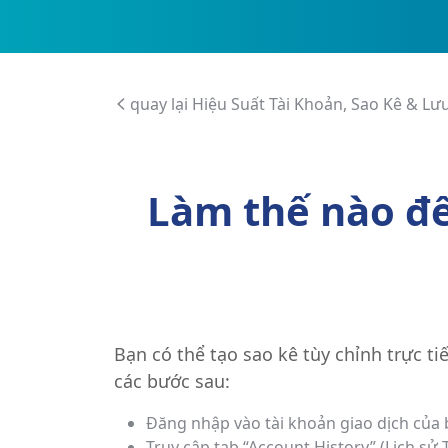
quay lại Hiệu Suất Tài Khoản, Sao Kê & Lư
Làm thế nào để
Bạn có thể tạo sao kê tùy chỉnh trực t
các bước sau:
Đăng nhập vào tài khoản giao dịch của 
Truy cập tab “Account History” (Lịch sử 