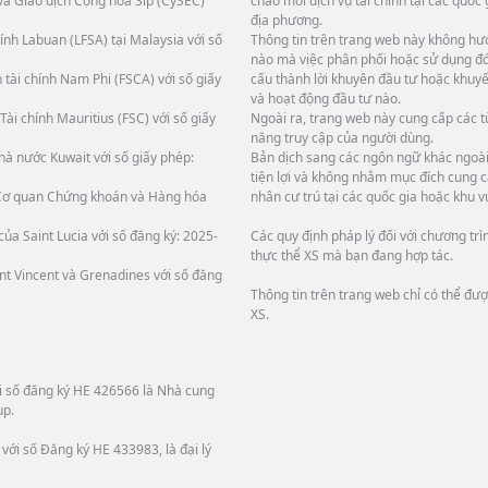
và Giao dịch Cộng hòa Síp (CySEC)
chào mời dịch vụ tài chính tại các quốc
địa phương.
ính Labuan (LFSA) tại Malaysia với số
Thông tin trên trang web này không hướ
nào mà việc phân phối hoặc sử dụng đó 
 tài chính Nam Phi (FSCA) với số giấy
cấu thành lời khuyên đầu tư hoặc khuyế
và hoạt động đầu tư nào.
Tài chính Mauritius (FSC) với số giấy
Ngoài ra, trang web này cung cấp các 
năng truy cập của người dùng.
hà nước Kuwait với số giấy phép:
Bản dịch sang các ngôn ngữ khác ngoài 
tiện lợi và không nhằm mục đích cung c
i Cơ quan Chứng khoán và Hàng hóa
nhân cư trú tại các quốc gia hoặc khu v
ủa Saint Lucia với số đăng ký: 2025-
Các quy định pháp lý đối với chương tr
thực thể XS mà bạn đang hợp tác.
int Vincent và Grenadines với số đăng
Thông tin trên trang web chỉ có thể đư
XS.
ới số đăng ký HE 426566 là Nhà cung
up.
với số Đăng ký HE 433983, là đại lý