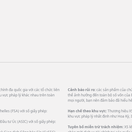
hính đa quốc gia với các tổ chức liên
Cảnh báo rủi ro:
các sản phẩm của chún
u vực pháp lý khác nhau trên toàn
thể ảnh hưởng đến toàn bộ số vốn của 
mọi người, bạn nên đảm bảo đã hiểu hết
helles (FSA) với số giấy phép:
Hạn chế theo khu vực:
Thương hiệu XS
khu vực pháp lý nhất định như Hoa Kỳ, I
Đầu tư Úc (ASIC) với số giấy phép:
Tuyên bố miễn trừ trách nhiệm:
XS k