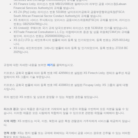
Securities and Exchange Commission)의 규제를 받습니다.
XS Finance Ltd는 라이선스 번호 MB/21/0081로 말레이시아 라부안 금융 서비스청(Labuan
Financial Services Authority)의 규제를 받습니다.
XS ZA (Pty) Ltd는 라이선스 번호 53199로 남아프리카공화국 금융부문행위감독청(FSCA:
South African Financial Sector Conduct Authority)의 규제를 받습니다.
XS 트레이드 서비스 주식회사는 모리셔스 금융서비스위원회(FSC)의 규제를 받으며, 라이선스
번호는 GB25204786입니다.
XS United은 쿠웨이트 국가 규제 당국으로부터 라이선스 번호 513918로 인가를 받았습니다.
XSTrade Financial Consultation L.L.C는 아랍에미리트 증권 및 상품 위원회('CMA')의 규제를
받으며, 라이선스 번호는 20200000339입니다.
XS (LC) LTD.는 세인트루시아 법률에 따라 등록 및 인가되었으며, 등록 번호는 2025-00114입
니다.
XS Ltd는 세인트빈센트 그레나딘 법률에 따라 등록 및 인가되었으며, 등록 번호는 27216 BC
2025입니다.
규정에 대한 자세한 내용을 보려면
여기
를 클릭하십시오.
키프로스 공화국 법률에 따라 등록 번호 HE 426566으로 설립된 XS Fintech Ltd는 핀테크 솔루션 제공
업체이자 XS 그룹의 기술 부문입니다.
키프로스 공화국 법률에 따라 등록 번호 HE 433983으로 설립된 Ficupay Ltd는 XS 그룹의 결제 대행
사입니다.
위의 법인은 XS 브랜드 및 상표로 운영할 수 있는 적법한 권한을 받았습니다.
리스크 경고:
당사 제품은 증거금으로 거래되며 높은 수준의 위험을 수반하며 모든 자본을 잃을 수 있
습니다. 이러한 제품은 모든 사람에게 적합하지 않을 수 있으므로 관련된 위험을 이해해야 합니다.
지역 제한:
XS 브랜드는 미국, 이란, 북한과 같은 특정 관할권의 거주자에게 서비스를 제공하지 않습니
다.
면책 조항:
XS는 현지 법률 또는 규제에 위배되는 국가에서 금융 서비스 권유로 간주될 수 있는 어떠한
행위도 하지 않습니다.