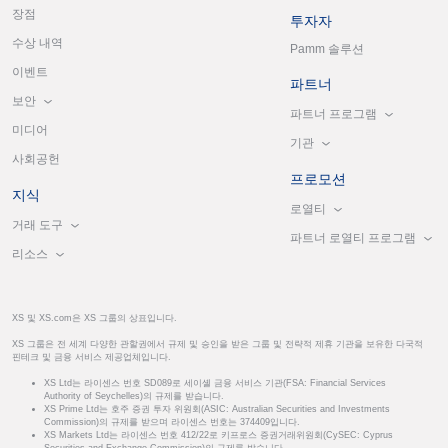
장점
투자자
수상 내역
Pamm 솔루션
이벤트
파트너
보안
파트너 프로그램
미디어
기관
사회공헌
프로모션
지식
로열티
거래 도구
파트너 로열티 프로그램
리소스
XS 및 XS.com은 XS 그룹의 상표입니다.
XS 그룹은 전 세계 다양한 관할권에서 규제 및 승인을 받은 그룹 및 전략적 제휴 기관을 보유한 다국적
핀테크 및 금융 서비스 제공업체입니다.
XS Ltd는 라이센스 번호 SD089로 세이셸 금융 서비스 기관(FSA: Financial Services
Authority of Seychelles)의 규제를 받습니다.
XS Prime Ltd는 호주 증권 투자 위원회(ASIC: Australian Securities and Investments
Commission)의 규제를 받으며 라이센스 번호는 374409입니다.
XS Markets Ltd는 라이센스 번호 412/22로 키프로스 증권거래위원회(CySEC: Cyprus