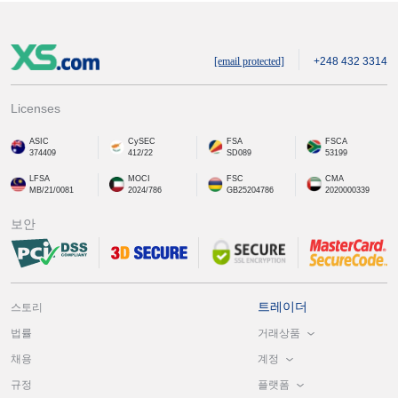
[email protected]
+248 432 3314
Licenses
ASIC
CySEC
FSA
FSCA
374409
412/22
SD089
53199
LFSA
MOCI
FSC
CMA
MB/21/0081
2024/786
GB25204786
2020000339
보안
트레이더
스토리
거래상품
법률
계정
채용
플랫폼
규정