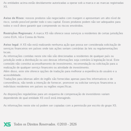
As entidades acima estão devidamente autorizadas a operar sob a marca e as marcas registradas
XS.
Aviso de Risco:
nossos produtos são negociados com margem e apresentam um alto nível de
risco, sendo possível perder todo o seu capital. Esses produtos podem não ser adequados para
todos e você deve garantir que compreende os riscos envolvidos.
Restrições Regionais:
A marca XS não oferece seus serviços a residentes de certas jurisdições
como EUA, Irã e Coreia do Norte.
Aviso legal:
A XS não está realizando nenhuma ação que possa ser considerada solicitação de
serviços financeiros em países onde tais ações seriam contrárias às leis ou regulamentações
locais.
As informações contidas neste site não são direcionadas a residentes de qualquer país ou
jurisdição onde a distribuição ou uso dessas informações seja contrário à legislação local. Este
conteúdo não constitui aconselhamento de investimento, recomendação ou solicitação para a
realização de qualquer serviço financeiro ou atividade de investimento.
Além disso, este site oferece opções de tradução para melhorar a experiência do usuário e a
acessibilidade.
Traduções para idiomas além do inglês são fornecidas apenas para fins informativos e de
conveniência, não tendo a intenção de fornecer, promover ou solicitar serviços financeiros a
indivíduos residentes em países ou regiões específicas.
As disposições regulatórias para um esquema de compensação de investidores variam
dependendo de qual entidade XS você está interagindo.
As informações neste site só podem ser copiadas com a permissão por escrito do grupo XS.
Todos os Direitos Reservados. ©2010 - 2026