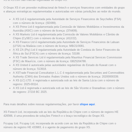
XS & XS.com são marcas registradas do Grupo XS.
O Grupo XS é um provedor multinacional de fintech e serviços financeiros com entidades do grupo
e alianças estratégicas regulamentadas e autorizadas em várias jurisdições ao redor do mundo.
A XS Ltd é regulamentada pela Autoridade de Serviços Financeiros de Seychelles (FSA)
com o número de licença: (SD089).
A XS Prime Ltd é regulamentada pela Comissão de Valores Mobiliários e Investimentos da
Austrália (ASIC) com o número de licença: (374409).
A XS Markets Ltd é regulamentada pela Comissão de Valores Mobiliários e Câmbio de
Chipre (CySEC) com o número de licença: (412/22).
A XS Finance Ltd é regulamentada pela Autoridade de Serviços Financeiros de Labuan
(LFSA) na Malásia com o número de licença: MB/21/0081.
A XS ZA (Pty) Ltd é regulamentada pela Autoridade de Conduta do Setor Financeiro da
África do Sul (FSCA) com o número de licença: 53199.
A XS Trade Services Ltd é regulamentada pela Mauritius Financial Services Commission
(FSC) de Maurício, com o número de licença: GB25204786.
A XS United é autorizada pelas autoridades regulatórias do Estado do Kuwait com o
número de licença: 513918.
A XSTrade Financial Consultation L.L.C é regulamentada pela Securities and Commodities
Authority (CMA) dos Emirados Árabes Unidos sob o número de licença: 20200000339.
A XS (LC) LTD. é registrada e autorizada sob as leis de Santa Lúcia com o número de
registro: 2025-00114.
A XS Ltd é registrada e autorizada sob as leis de São Vicente e Granadinas com o número
de registro: 27216 BC 2025.
Para mais detalhes sobre nossas regulamentações, por favor
clique aqui
.
XS Fintech Ltd, incorporada sob as leis da República do Chipre com o número de registro HE
426566, é uma provedora de soluções Fintech e o braço tecnológico do Grupo XS.
Ficupay Ltd, Ficupay Ltd, incorporada de acordo com as leis da República de Chipre com o
número de registro HE 433983, é o agente de pagamento do grupo XS.