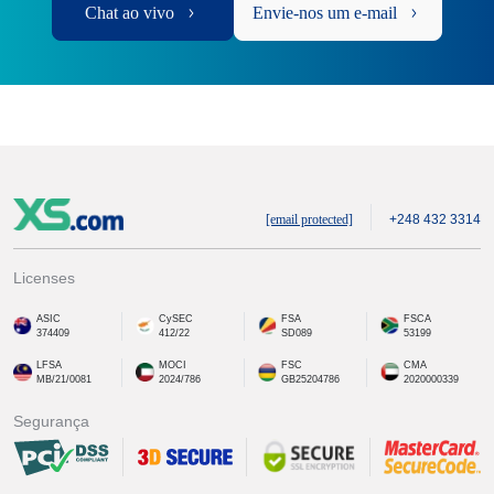
Chat ao vivo
Envie-nos um e-mail
[email protected]
+248 432 3314
Licenses
ASIC
CySEC
FSA
FSCA
374409
412/22
SD089
53199
LFSA
MOCI
FSC
CMA
MB/21/0081
2024/786
GB25204786
2020000339
Segurança