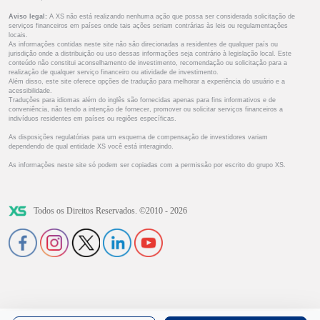
Aviso legal:
A XS não está realizando nenhuma ação que possa ser considerada solicitação de
serviços financeiros em países onde tais ações seriam contrárias às leis ou regulamentações
locais.
As informações contidas neste site não são direcionadas a residentes de qualquer país ou
jurisdição onde a distribuição ou uso dessas informações seja contrário à legislação local. Este
conteúdo não constitui aconselhamento de investimento, recomendação ou solicitação para a
realização de qualquer serviço financeiro ou atividade de investimento.
Além disso, este site oferece opções de tradução para melhorar a experiência do usuário e a
acessibilidade.
Traduções para idiomas além do inglês são fornecidas apenas para fins informativos e de
conveniência, não tendo a intenção de fornecer, promover ou solicitar serviços financeiros a
indivíduos residentes em países ou regiões específicas.
As disposições regulatórias para um esquema de compensação de investidores variam
dependendo de qual entidade XS você está interagindo.
As informações neste site só podem ser copiadas com a permissão por escrito do grupo XS.
Todos os Direitos Reservados. ©2010 - 2026