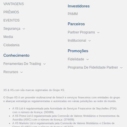
VANTAGENS
Investidores
PRÊMIOS
PAMM
EVENTOS
Parceiros
Segurança
Partner Programs
Media
Institucional
Cidadania
Promoções
Conhecimento
Fidelidade
Ferramentas De Trading
Programa De Fidelidade Partner
Recursos
XS & XS.com são marcas registradas do Grupo XS.
O Grupo XS é um provedor multinacional de fintech e serviços financeiros com entidades do grupo
e alianças estratégicas regulamentadas e autorizadas em várias jurisdições ao redor do mundo.
A XS Ltd é regulamentada pela Autoridade de Serviços Financeiros de Seychelles (FSA)
com o número de licença: (SD089).
A XS Prime Ltd é regulamentada pela Comissão de Valores Mobiliários e Investimentos da
Austrália (ASIC) com o número de licença: (374409).
A XS Markets Ltd é regulamentada pela Comissão de Valores Mobiliários e Câmbio de