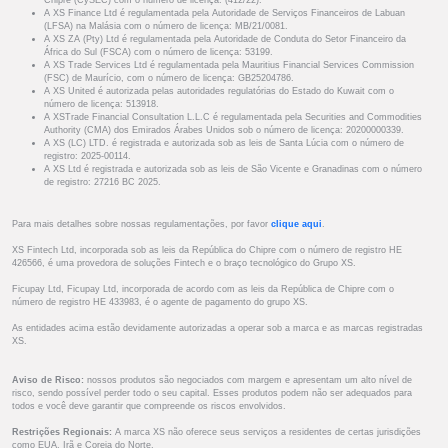
Chipre (CySEC) com o número de licença: (412/22).
A XS Finance Ltd é regulamentada pela Autoridade de Serviços Financeiros de Labuan
(LFSA) na Malásia com o número de licença: MB/21/0081.
A XS ZA (Pty) Ltd é regulamentada pela Autoridade de Conduta do Setor Financeiro da
África do Sul (FSCA) com o número de licença: 53199.
A XS Trade Services Ltd é regulamentada pela Mauritius Financial Services Commission
(FSC) de Maurício, com o número de licença: GB25204786.
A XS United é autorizada pelas autoridades regulatórias do Estado do Kuwait com o
número de licença: 513918.
A XSTrade Financial Consultation L.L.C é regulamentada pela Securities and Commodities
Authority (CMA) dos Emirados Árabes Unidos sob o número de licença: 20200000339.
A XS (LC) LTD. é registrada e autorizada sob as leis de Santa Lúcia com o número de
registro: 2025-00114.
A XS Ltd é registrada e autorizada sob as leis de São Vicente e Granadinas com o número
de registro: 27216 BC 2025.
Para mais detalhes sobre nossas regulamentações, por favor
clique aqui
.
XS Fintech Ltd, incorporada sob as leis da República do Chipre com o número de registro HE
426566, é uma provedora de soluções Fintech e o braço tecnológico do Grupo XS.
Ficupay Ltd, Ficupay Ltd, incorporada de acordo com as leis da República de Chipre com o
número de registro HE 433983, é o agente de pagamento do grupo XS.
As entidades acima estão devidamente autorizadas a operar sob a marca e as marcas registradas
XS.
Aviso de Risco:
nossos produtos são negociados com margem e apresentam um alto nível de
risco, sendo possível perder todo o seu capital. Esses produtos podem não ser adequados para
todos e você deve garantir que compreende os riscos envolvidos.
Restrições Regionais:
A marca XS não oferece seus serviços a residentes de certas jurisdições
como EUA, Irã e Coreia do Norte.