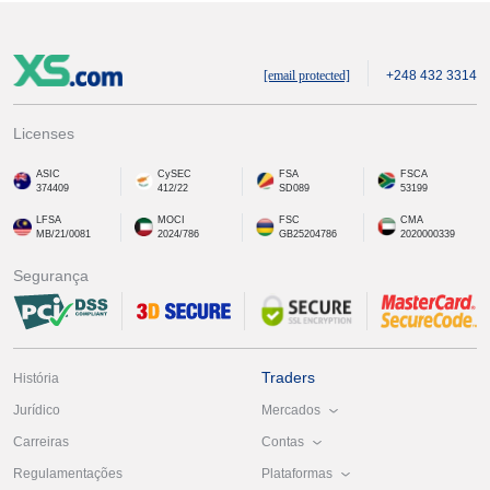
[email protected]
+248 432 3314
Licenses
ASIC
CySEC
FSA
FSCA
374409
412/22
SD089
53199
LFSA
MOCI
FSC
CMA
MB/21/0081
2024/786
GB25204786
2020000339
Segurança
Traders
História
Mercados
Jurídico
Contas
Carreiras
Plataformas
Regulamentações