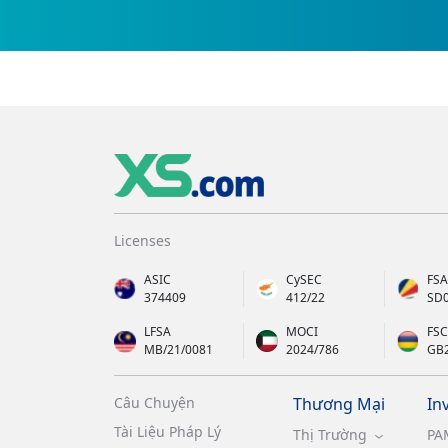
Licenses
ASIC
CySEC
FSA
374409
412/22
SD
LFSA
MOCI
FSC
MB/21/0081
2024/786
GB
Câu Chuyện
Thương Mại
In
Tài Liệu Pháp Lý
Thị Trường
PA