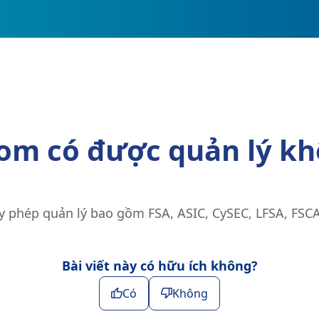
om có được quản lý k
y phép quản lý bao gồm FSA, ASIC, CySEC, LFSA, FSCA
Bài viết này có hữu ích không?
Có
Không