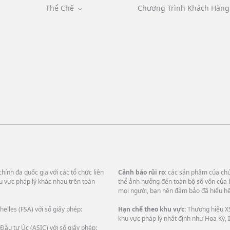
Thể Chế
Chương Trình Khách Hàng 
hính đa quốc gia với các tổ chức liên
Cảnh báo rủi ro:
các sản phẩm của chún
u vực pháp lý khác nhau trên toàn
thể ảnh hưởng đến toàn bộ số vốn của 
mọi người, bạn nên đảm bảo đã hiểu hết
helles (FSA) với số giấy phép:
Hạn chế theo khu vực:
Thương hiệu XS
khu vực pháp lý nhất định như Hoa Kỳ, I
Đầu tư Úc (ASIC) với số giấy phép: