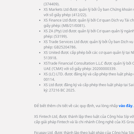
(374409).
XS Markets Ltd được quản lý bởi Ủy ban Chứng khoán 
với số giấy phép: (412/22).
XS Finance Ltd được quản lý bởi Cơ quan Dịch vụ Tài ch
giấy phép: (MB/21/0081).
XS ZA (Pty) Ltd được quản lý bởi Cơ quan quản lý ngành
phép: (53199).
XS Trade Services Ltd được quản lý bởi Ủy ban Dịch vụ 
phép: GB25204786.
XS United được cấp phép bởi các cơ quan quản lý tại N
513918.
XSTrade Financial Consultation L.L.C được quản lý bở
UAE (‘CMA’) với số giấy phép: 20200000339.
XS (LC) LTD. được đăng ký và cấp phép theo luật pháp c
00114.
XS Ltd được đăng ký và cấp phép theo luật pháp tại Sa
ký: 27216 BC 2025.
Để biết thêm chi tiết về các quy định, vui lòng nhấp
vào đây.
XS Fintech Ltd, được thành lập theo luật của Cộng hòa Síp v
cấp giải pháp Fintech và là chi nhánh Công nghệ của XS Gro
Ficupay Ltd, được thành lập theo luật pháp của Cộng hòa Síp 