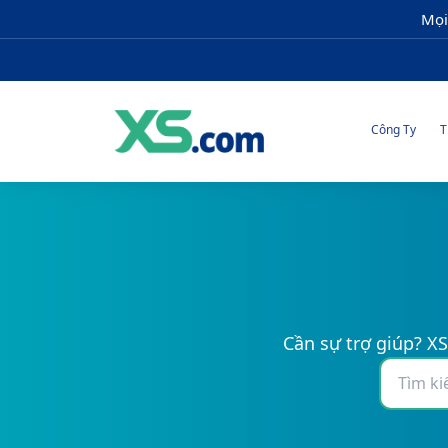
Mọi
Công Ty
T
Cần sự trợ giúp? XS