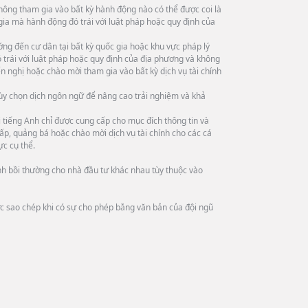
hông tham gia vào bất kỳ hành động nào có thể được coi là
 gia mà hành động đó trái với luật pháp hoặc quy định của
ng đến cư dân tại bất kỳ quốc gia hoặc khu vực pháp lý
trái với luật pháp hoặc quy định của địa phương và không
n nghị hoặc chào mời tham gia vào bất kỳ dịch vụ tài chính
tùy chọn dịch ngôn ngữ để nâng cao trải nghiệm và khả
tiếng Anh chỉ được cung cấp cho mục đích thông tin và
ấp, quảng bá hoặc chào mời dịch vụ tài chính cho các cá
ực cụ thể.
ình bồi thường cho nhà đầu tư khác nhau tùy thuộc vào
ợc sao chép khi có sự cho phép bằng văn bản của đội ngũ