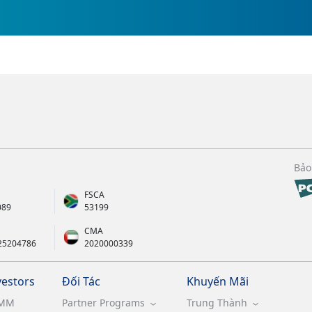
Bảo
FSCA
089
53199
CMA
25204786
2020000339
vestors
Đối Tác
Khuyến Mãi
MM
Partner Programs
Trung Thành