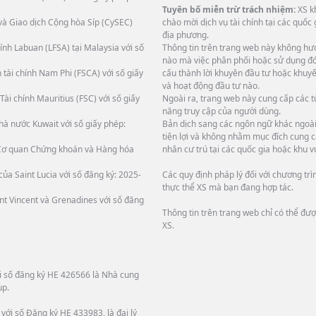
Tuyên bố miễn trừ trách nhiệm:
XS k
và Giao dịch Cộng hòa Síp (CySEC)
chào mời dịch vụ tài chính tại các quốc
địa phương.
ính Labuan (LFSA) tại Malaysia với số
Thông tin trên trang web này không hướ
nào mà việc phân phối hoặc sử dụng đó 
 tài chính Nam Phi (FSCA) với số giấy
cấu thành lời khuyên đầu tư hoặc khuyế
và hoạt động đầu tư nào.
Tài chính Mauritius (FSC) với số giấy
Ngoài ra, trang web này cung cấp các 
năng truy cập của người dùng.
hà nước Kuwait với số giấy phép:
Bản dịch sang các ngôn ngữ khác ngoài 
tiện lợi và không nhằm mục đích cung c
i Cơ quan Chứng khoán và Hàng hóa
nhân cư trú tại các quốc gia hoặc khu v
ủa Saint Lucia với số đăng ký: 2025-
Các quy định pháp lý đối với chương tr
thực thể XS mà bạn đang hợp tác.
int Vincent và Grenadines với số đăng
Thông tin trên trang web chỉ có thể đư
XS.
ới số đăng ký HE 426566 là Nhà cung
up.
với số Đăng ký HE 433983, là đại lý